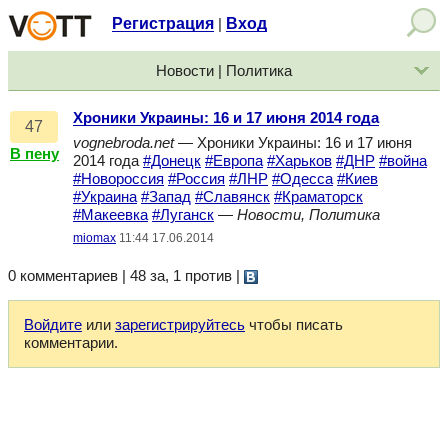
Регистрация
Вход
|
Новости | Политика
Хроники Украины: 16 и 17 июня 2014 года
47
vognebroda.net
— Хроники Украины: 16 и 17 июня
В пену
2014 года
#Донецк
#Европа
#Харьков
#ДНР
#война
#Новороссия
#Россия
#ЛНР
#Одесса
#Киев
#Украина
#Запад
#Славянск
#Краматорск
#Макеевка
#Луганск
—
Новости, Политика
miomax
11:44 17.06.2014
0 комментариев | 48 за, 1 против
|
Войдите
или
зарегистрируйтесь
чтобы писать
комментарии.