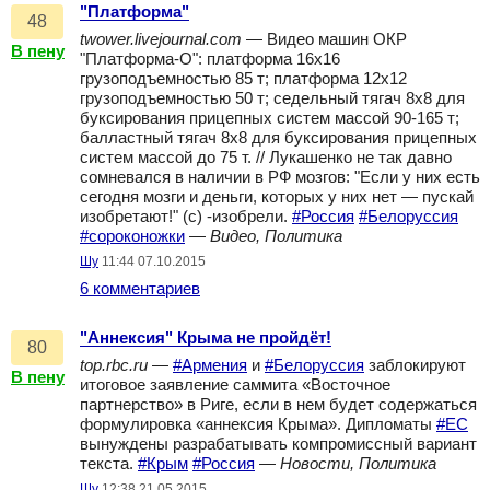
"Платформа"
48
twower.livejournal.com
— Видео машин ОКР
В пену
"Платформа-О": платформа 16х16
грузоподъемностью 85 т; платформа 12х12
грузоподъемностью 50 т; седельный тягач 8х8 для
буксирования прицепных систем массой 90-165 т;
балластный тягач 8х8 для буксирования прицепных
систем массой до 75 т. // Лукашенко не так давно
сомневался в наличии в РФ мозгов: "Если у них есть
сегодня мозги и деньги, которых у них нет — пускай
изобретают!" (с) -изобрели.
#Россия
#Белоруссия
#сороконожки
—
Видео, Политика
Шу
11:44 07.10.2015
6 комментариев
"Аннексия" Крыма не пройдёт!
80
top.rbc.ru
—
#Армения
и
#Белоруссия
заблокируют
В пену
итоговое заявление саммита «Восточное
партнерство» в Риге, если в нем будет содержаться
формулировка «аннексия Крыма». Дипломаты
#ЕС
вынуждены разрабатывать компромиссный вариант
текста.
#Крым
#Россия
—
Новости, Политика
Шу
12:38 21.05.2015