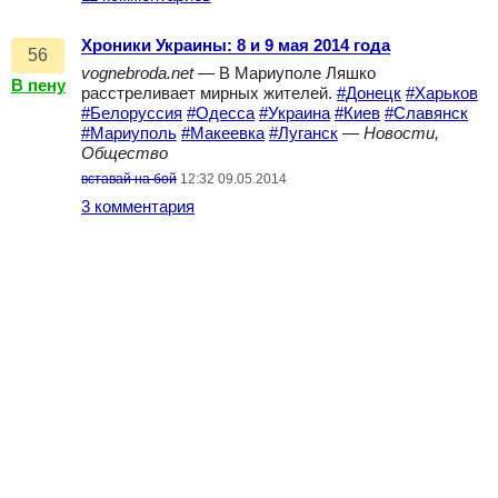
Хроники Украины: 8 и 9 мая 2014 года
56
vognebroda.net
— В Мариуполе Ляшко
В пену
расстреливает мирных жителей.
#Донецк
#Харьков
#Белоруссия
#Одесса
#Украина
#Киев
#Славянск
#Мариуполь
#Макеевка
#Луганск
—
Новости,
Общество
вставай на бой
12:32 09.05.2014
3 комментария