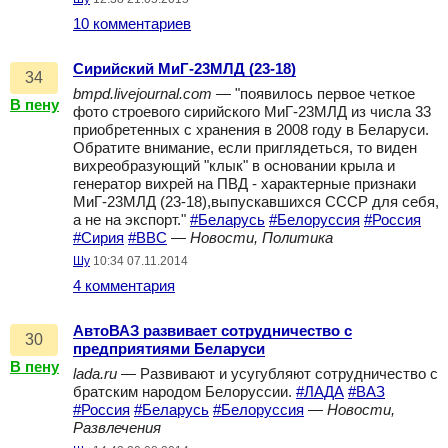
10 комментариев
Сирийский МиГ-23МЛД (23-18)
34
bmpd.livejournal.com
— "появилось первое четкое
В пену
фото строевого сирийского МиГ-23МЛД из числа 33
приобретенных с хранения в 2008 году в Беларуси.
Обратите внимание, если приглядеться, то виден
вихреобразующий "клык" в основании крыла и
генератор вихрей на ПВД - характерные признаки
МиГ-23МЛД (23-18),выпускавшихся СССР для себя,
а не на экспорт."
#Беларусь
#Белоруссия
#Россия
#Сирия
#ВВС
—
Новости, Политика
Шу
10:34 07.11.2014
4 комментария
АвтоВАЗ развивает сотрудничество с
30
предприятиями Беларуси
В пену
lada.ru
— Развивают и усугубляют сотрудничество с
братским народом Белоруссии.
#ЛАДА
#ВАЗ
#Россия
#Беларусь
#Белоруссия
—
Новости,
Развлечения