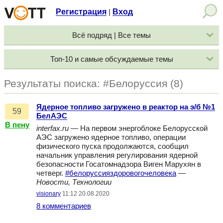
Регистрация
Вход
|
Всё подряд | Все темы
Топ-10 и самые обсуждаемые темы
Результаты поиска: #Белоруссия (8)
Ядерное топливо загружено в реактор на э/б №1
59
БелАЭС
В пену
interfax.ru
— На первом энергоблоке Белорусской
АЭС загружено ядерное топливо, операции
физического пуска продолжаются, сообщил
начальник управления регулирования ядерной
безопасности Госатомнадзора Виген Марухян в
четверг.
#белоруссияздоровогочеловека
—
Новости, Технологии
visionary
11:12 20.08.2020
8 комментариев