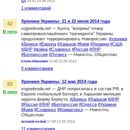
Шу
14:43 20.08.2014
1 комментарий
Хроники Украины: 21 и 22 июня 2014 года
42
vognebroda.net
— Хунта, "вопреки" плану
В пену
самопровозглашённого "президента" Украины,
продолжает терроризировать Новороссию.
#хроники
#Донецк
#Европа
#Харьков
#Киев
#Украина
#США
#ДНР
#война
#Славянск
#Россия
#ЛНР
#Белоруссия
#Луганск
—
Новости, Общество
Сталь Иванович
11:46 22.06.2014
0 комментариев
Хроники Украины: 12 мая 2014 года
93
vognebroda.net
— ДНР попросилась в состав РФ, в
В пену
Европе глобальный батхерт, в Харькове милиция
надела форму Беркута.
#Донецк
#Харьков
#ДНР
#Россия
#ЛНР
#Белоруссия
#Одесса
#Украина
#Киев
#Славянск
#Краматорск
—
Новости,
Общество
вставай на бой
17:40 12.05.2014
11 комментариев