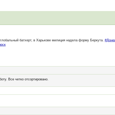
глобальный батхерт, в Харькове милиция надела форму Беркута.
#Доне
орск
боту. Все четко отсортировано.