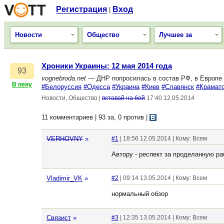
Регистрация
Вход
|
Новости
Общество
Лучшее за
Хроники Украины: 12 мая 2014 года
93
vognebroda.net
— ДНР попросилась в состав РФ, в Европе 
В пену
#Белоруссия
#Одесса
#Украина
#Киев
#Славянск
#Крамат
Новости, Общество
|
вставай на бой
17:40 12.05.2014
11 комментариев | 93 за, 0 против
|
VERHOVNY
»
#1
| 18:56 12.05.2014 | Кому: Всем
Автору - респект за проделанную ра
Vladimir_VK
»
#2
| 09:14 13.05.2014 | Кому: Всем
нормальный обзор
Связист
»
#3
| 12:35 13.05.2014 | Кому: Всем