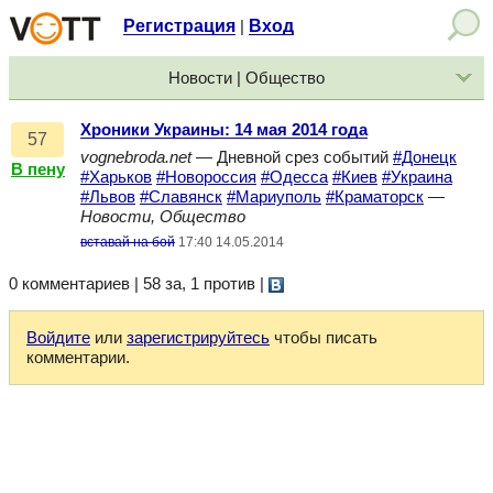
Регистрация
Вход
|
Новости | Общество
Хроники Украины: 14 мая 2014 года
57
vognebroda.net
— Дневной срез событий
#Донецк
В пену
#Харьков
#Новороссия
#Одесса
#Киев
#Украина
#Львов
#Славянск
#Мариуполь
#Краматорск
—
Новости, Общество
вставай на бой
17:40 14.05.2014
0 комментариев | 58 за, 1 против
|
Войдите
или
зарегистрируйтесь
чтобы писать
комментарии.