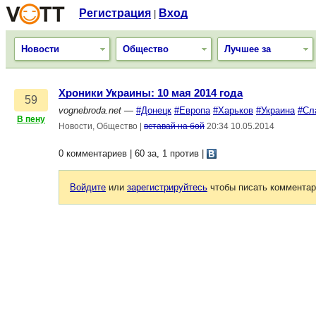
Регистрация
Вход
|
Новости
Общество
Лучшее за
Хроники Украины: 10 мая 2014 года
59
vognebroda.net
—
#Донецк
#Европа
#Харьков
#Украина
#Сл
В пену
Новости, Общество
|
вставай на бой
20:34 10.05.2014
0 комментариев | 60 за, 1 против
|
Войдите
или
зарегистрируйтесь
чтобы писать комментар