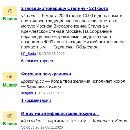
2 гвоздики товарищу Сталину - 32 | фото
70
vk.com
— 5 марта 2026 года в 10.00 в день памяти
В пену
состоялось традиционное возложение цветов к
могиле Иосифа Виссарионовича Сталина у
Кремлёвской стены в Москве. На собранные
неравнодушными гражданми средства было
возложено 4000 алых гвоздик. Низкий поклон всем
причастным. —
Картинки, Общество
LP_Beria
18:15 05.03.2026
6 комментариев
Фотошоп по-украински
69
i.postimg.cc
— Когда твои желания исполняет хохол.
В пену
—
Картинки, Юмор
sergant_l
11:37 27.08.2025
1 комментарий
И другие антифашистские лозунги...
69
idiod.video
— картинка с текстом —
Картинки, Юмор
В пену
Soloqub
20:12 08.11.2025