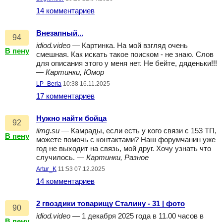
14 комментариев
Внезапный...
94
idiod.video
— Картинка. На мой взгляд очень
В пену
смешная. Как искать такое поиском - не знаю. Слов
для описания этого у меня нет. Не бейте, дяденьки!!!
—
Картинки, Юмор
LP_Beria
10:38 16.11.2025
17 комментариев
Нужно найти бойца
92
iimg.su
— Камрады, если есть у кого связи с 153 ТП,
В пену
можете помочь с контактами? Наш форумчанин уже
год не выходит на связь, мой друг. Хочу узнать что
случилось. —
Картинки, Разное
Artur_K
11:53 07.12.2025
14 комментариев
2 гвоздики товарищу Сталину - 31 | фото
90
idiod.video
— 1 декабря 2025 года в 11.00 часов в
В пену