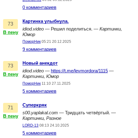
0 комментариев
Картинка улыбнула.
73
idiod.video
— Решил поделиться. —
Картинки,
В пену
Юмор
ПоморНик
05:21 20.12.2025
9 комментариев
Новый анекдот
73
idiod.video
—
https://t.me/levmordora/1115
—
В пену
Картинки, Юмор
ПоморНик
11:10 27.11.2025
5 комментариев
Суперкряк
71
s00.yaplakal.com
— Тридцать четвёртый. —
В пену
Картинки, Разное
LORD-13
08:13 24.10.2025
5 комментариев