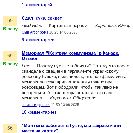
1 комментарий
Сдал, сука, секрет
69
idiod.video
— Картинка в первом. —
Картинки, Юмор
В пену
Сын Агропрома
20:25 14.06.2026
9 комментариев
Мемориал "Жертвам коммунизма" в Канаде,
69
Оттава
В пену
t.me
— Почему пустые таблички? Потому что после
скандала с овацией в парламенте украинскому
эсесовцу Гуньке, выяснилось, что все фамилии на
мемориале тоже принадлежали украинским
эсесовцам. Вот и ободрали, чтобы так явно не
позориться. А знак позора остался- это сам
мемориал. —
Картинки, Общество
вован сидорович
11:50 13.08.2025
18 комментариев
"Мой папа работает в Гугле, мы закрасим эти
66
места на картах"