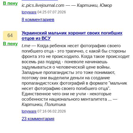
В пену
ic.pics.livejournal.com
— —
Картинки, Юмор
tonyware
04:25 07.07.2026
8 комментариев
Украинский мальчик хоронит своих погибших
64
отцов из ВСУ
В пену
t.me
— Когда ребенок несет фотографию своего
погибшего отца - это трагично, с какой бы стороны
фронта это не происходило. Когда такое происходит
восемь раз подряд - поневоле начинаешь
задумываться о человеческой цене войны.
Западные пропагандисты это тоже понимают,
поэтому они выделили деньги на создание
пропагандистских фотографий в формате "мальчик
несет фотографию своего погибшего отца".
Единственное чего они не учли - некоторые
особенности национального менталитета ... —
Картинки, Политика
tonyware
07:16 06.02.2026
23 комментария