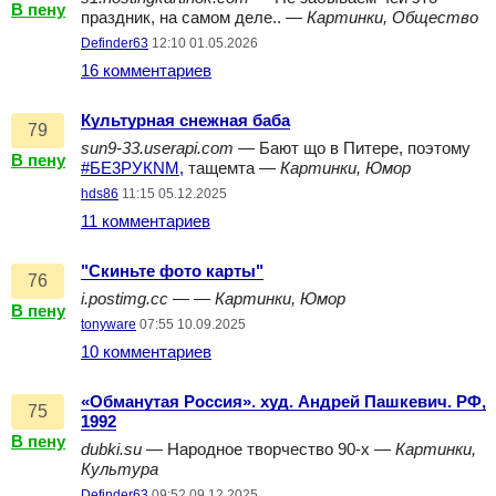
В пену
праздник, на самом деле.. —
Картинки, Общество
Definder63
12:10 01.05.2026
16 комментариев
Культурная снежная баба
79
sun9-33.userapi.com
— Бают що в Питере, поэтому
В пену
#БЕ3РУКNM,
тащемта —
Картинки, Юмор
hds86
11:15 05.12.2025
11 комментариев
"Скиньте фото карты"
76
i.postimg.cc
— —
Картинки, Юмор
В пену
tonyware
07:55 10.09.2025
10 комментариев
«Обманутая Россия». худ. Андрей Пашкевич. РФ,
75
1992
В пену
dubki.su
— Народное творчество 90-х —
Картинки,
Культура
Definder63
09:52 09.12.2025