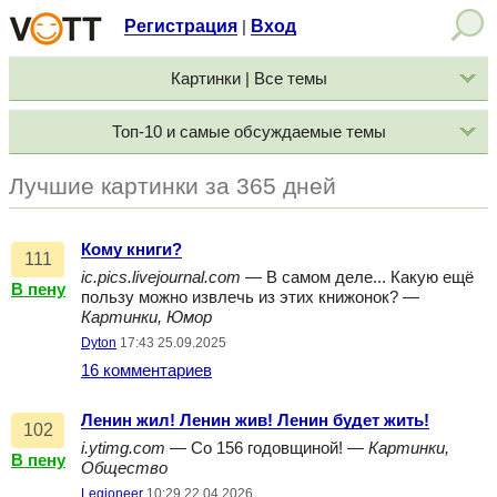
Регистрация
Вход
|
Картинки | Все темы
Топ-10 и самые обсуждаемые темы
Лучшие картинки за 365 дней
Кому книги?
111
ic.pics.livejournal.com
— В самом деле... Какую ещё
В пену
пользу можно извлечь из этих книжонок? —
Картинки, Юмор
Dyton
17:43 25.09.2025
16 комментариев
Ленин жил! Ленин жив! Ленин будет жить!
102
i.ytimg.com
— Со 156 годовщиной! —
Картинки,
В пену
Общество
Legioneer
10:29 22.04.2026