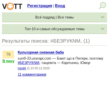
Регистрация
Вход
|
Всё подряд | Все темы
Топ-10 и самые обсуждаемые темы
Результаты поиска: #БЕ3РУКNM, (1)
Культурная снежная баба
79
sun9-33.userapi.com
— Бают що в Питере, поэтому
В пену
#БЕ3РУКNM,
тащемта —
Картинки, Юмор
hds86
11:15 05.12.2025
11 комментариев