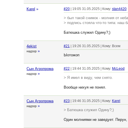
Karel
»
#20
| 19:05 31.05.2025 | Кому:
stan4420
> был такой снимок - молния от неба
> подпись стояла что-то типа: наш
Батюшка служил Одину?;)
4ekist
#21
| 19:26 31.05.2025 | Кому: Всем
»
надзор
Ыотожоп
Сын Агропрома
#22
| 19:44 31.05.2025 | Кому:
McLeod
»
надзор
> Я имел в виду, чем снято.
Вообще нихуя не понял.
Сын Агропрома
#23
| 19:46 31.05.2025 | Кому:
Karel
»
надзор
> Батюшка служил Одину?;)
Один молниями не заведует. Перун, 