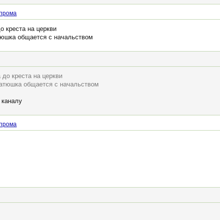
прома
о креста на церкви
атюшка общается с начальством
 до креста на церкви
 батюшка общается с начальством
 каналу
прома