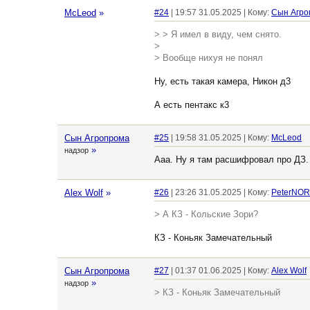
McLeod
»
#24
| 19:57 31.05.2025 | Кому:
Сын Агро
> > Я имел в виду, чем снято.
>
> Вообще нихуя не понял
Ну, есть такая камера, Никон д3
А есть пентакс к3
Сын Агропрома
#25
| 19:58 31.05.2025 | Кому:
McLeod
»
надзор
Ааа. Ну я там расшифровал про ДЗ.
Alex Wolf
»
#26
| 23:26 31.05.2025 | Кому:
PeterNOR
> А КЗ - Кольские Зори?
КЗ - Коньяк Замечательный
Сын Агропрома
#27
| 01:37 01.06.2025 | Кому:
Alex Wolf
»
надзор
> КЗ - Коньяк Замечательный