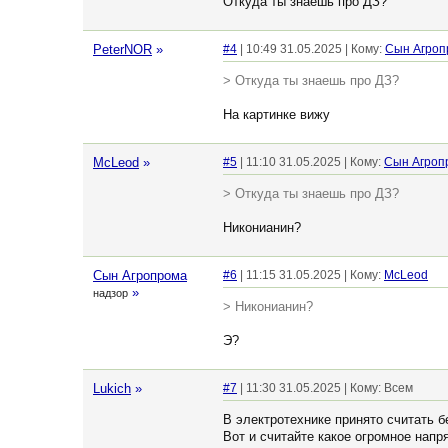
Откуда ты знаешь про ДЗ?
PeterNOR
»
#4
| 10:49 31.05.2025 | Кому:
Сын Агроп
> Откуда ты знаешь про ДЗ?
На картинке вижу
McLeod
»
#5
| 11:10 31.05.2025 | Кому:
Сын Агроп
> Откуда ты знаешь про ДЗ?
Никонианин?
Сын Агропрома
#6
| 11:15 31.05.2025 | Кому:
McLeod
»
надзор
> Никонианин?
Э?
Lukich
»
#7
| 11:30 31.05.2025 | Кому: Всем
В электротехнике принято считать б
Вот и считайте какое огромное напр