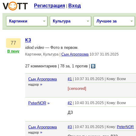
Регистрация
Вход
|
Картинки
Культура
Лучшее за
КЗ
77
idiod.video
— Фото в первом.
В пену
Картинки, Культура
|
Сын Агропрома
10:37 31.05.2025
27 комментариев | 78 за, 1 против
|
Сын Агропрома
#1
| 10:37 31.05.2025 | Кому: Всем
»
надзор
[censored]
PeterNOR
»
#2
| 10:40 31.05.2025 | Кому: Всем
ДЗ
Сын Агропрома
#3
| 10:47 31.05.2025 | Кому:
PeterNOR
»
надзор