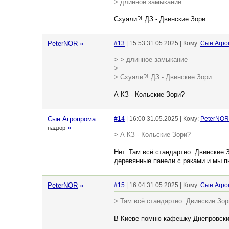
> длинное замыкание
Схуяли?! ДЗ - Двинские Зори.
PeterNOR
»
#13
| 15:53 31.05.2025 | Кому:
Сын Агро
> > длинное замыкание
>
> Схуяли?! ДЗ - Двинские Зори.
А КЗ - Кольские Зори?
Сын Агропрома
#14
| 16:00 31.05.2025 | Кому:
PeterNOR
»
надзор
> А КЗ - Кольские Зори?
Нет. Там всё стандартно. Двинские 
деревянные панели с раками и мы пы
PeterNOR
»
#15
| 16:04 31.05.2025 | Кому:
Сын Агро
> Там всё стандартно. Двинские Зор
В Киеве помню кафешку Днепровские