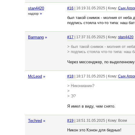
stan4420
#16
| 16:19 31.05.2025 | Кому:
Сын Агро
»
надзор
был такой снимок - молния от неба д
подпись стояла что-то типа: наш б
Barmang
»
#17
| 17:37 31.05.2025 | Кому:
stan4420
> был такой снимок - молния от неба
> подпись стояла что-то типа: наш
Через мессенджер, по выделенному
McLeod
»
#18
| 18:17 31.05.2025 | Кому:
Сын Агро
> Никонианин?
>
> Э?
Я имел в виду, чем снято.
Techred
»
#19
| 18:51 31.05.2025 | Кому: Всем
Никон это Кэнон для бедных!