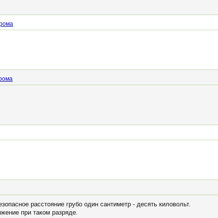
рома
рома
езопасное расстояние грубо один сантиметр - десять киловольт.
яжение при таком разряде.