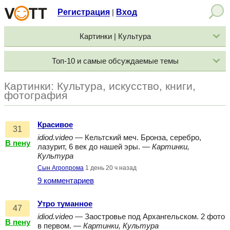
Регистрация
Вход
|
Картинки | Культура
Топ-10 и самые обсуждаемые темы
Картинки: Культура, искусство, книги,
фотография
Красивое
31
idiod.video
— Кельтский меч. Бронза, серебро,
В пену
лазурит, 6 век до нашей эры. —
Картинки,
Культура
Сын Агропрома
1 день 20 ч назад
9 комментариев
Утро туманное
47
idiod.video
— Заостровье под Архангельском. 2 фото
В пену
в первом. —
Картинки, Культура