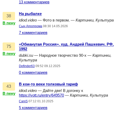
13 комментариев
На рыбалке
38
idiod.video
— Фото в первом. —
Картинки, Культура
В пену
Сын Агропрома
08:30 14.05.2026
7 комментариев
«Обманутая Россия». худ. Андрей Пашкевич. РФ,
75
1992
В пену
dubki.su
— Народное творчество 90-х —
Картинки,
Культура
Definder63
09:52 09.12.2025
0 комментариев
В кои-то веки толковый тариф
43
idiod.video
— Дайте две! В догонку к
В пену
https://vott.ru/entry/649570
—
Картинки, Культура
CaniS
07:12 01.10.2025
5 комментариев