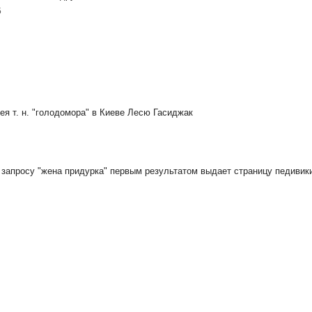
5
я т. н. "голодомора" в Киеве Лесю Гасиджак
 запросу "жена придурка" первым результатом выдает страницу педивик