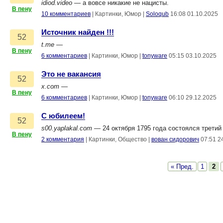
idiod.video
— а вовсе никакие не нацисты.
В пену
10 комментариев
|
Картинки, Юмор
|
Soloqub
16:08 01.10.2025
Источник найден !!!
52
t.me
—
В пену
6 комментариев
|
Картинки, Юмор
|
tonyware
05:15 03.10.2025
Это не вакансия
52
x.com
—
В пену
6 комментариев
|
Картинки, Юмор
|
tonyware
06:10 29.12.2025
С юбилеем!
52
s00.yaplakal.com
— 24 октября 1795 года состоялся третий
В пену
2 комментария
|
Картинки, Общество
|
вован сидорович
07:51 2
« Пред.
1
2