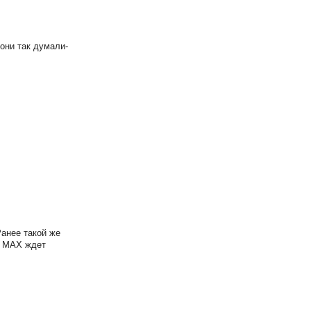
 они так думали-
анее такой же
я MAX ждет