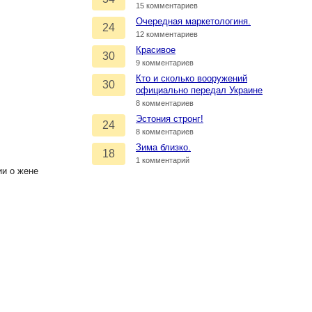
15 комментариев
Очередная маркетологиня.
24
12 комментариев
Красивое
30
9 комментариев
Кто и сколько вооружений
30
официально передал Украине
8 комментариев
Эстония стронг!
24
8 комментариев
Зима близко.
18
1 комментарий
ии о жене