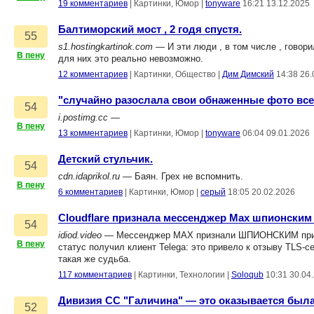
19 комментариев
|
Картинки, Юмор
|
tonyware
16:21 13.12.2025
Балтиморский мост , 2 годя спустя.
55
s1.hostingkartinok.com
— И эти люди , в том числе , говори
В пену
для них это реально невозможно.
12 комментариев
|
Картинки, Общество
|
Дим Димский
14:38 26.
"случайно разослала свои обнаженные фото вс
54
i.postimg.cc
—
В пену
13 комментариев
|
Картинки, Юмор
|
tonyware
06:04 09.01.2026
Детский стульчик.
54
cdn.idaprikol.ru
— Баян. Грех не вспомнить.
В пену
6 комментариев
|
Картинки, Юмор
|
серый
18:05 20.02.2026
Cloudflare признала мессенджер Max шпионски
54
idiod.video
— Мессенджер MAX признали ШПИОНСКИМ приложе
В пену
статус получил клиент Telega: это привело к отзыву TLS-
такая же судьба.
117 комментариев
|
Картинки, Технологии
|
Soloqub
10:31 30.04
Дивизия СС "Галичина" — это оказывается был
52