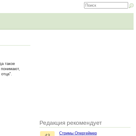
да такое
 понимают,
отца".
Редакция рекомендует
Стримы Опергеймер
43