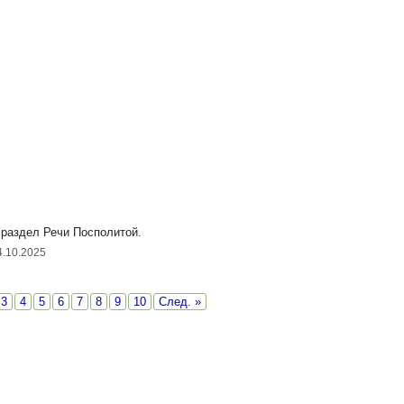
 раздел Речи Посполитой.
4.10.2025
3
4
5
6
7
8
9
10
След. »