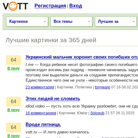
Регистрация
Вход
|
Картинки
Все темы
Лучшее за
Лучшие картинки за 365 дней
Украинский мальчик хоронит своих погибших от
64
t.me
— Когда ребенок несет фотографию своего погибшего о
В пену
происходит восемь раз подряд - поневоле начинаешь заду
поэтому они выделили деньги на создание пропагандистск
Единственное чего они не учли - некоторые особенности на
23 комментария
|
Картинки, Политика
|
tonyware
07:16 06.02.20
Этих людей не сломить
64
idiod.video
— пусть хоть всю Украину разбомбят, они не сд
В пену
16 комментариев
|
Картинки, Юмор
|
Soloqub
21:57 26.11.2025
Вроде пятница.
64
vott.ru
— И лето давно кончилось.
В пену