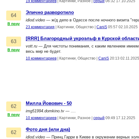
19 комментариев
|
Картинки, Разное
|
серый
06:32 17.10.2025
Эпично разворотило
64
idiod.video
— ж/д депо в Одессе после ночного визита "гер
В пену
23 комментария
|
Картинки, Общество
|
CaniS
05:57 02.10.2025
[RRR] Благородный укроэльф в Курской област
63
vott.ru
— Для чистоты понимания, с каким явлением имеем д
В пену
весь мир не будет.
10 комментариев
|
Картинки, Общество
|
CaniS
20:13 02.11.202
Милла Йовович - 50
62
img51994.domkino.tv
— ....
В пену
10 комментариев
|
Картинки, Разное
|
серый
09:49 17.12.2025
Фото дня (или дна)
62
idiod.video
— Принц Гарри в Киеве в окружении верных холо