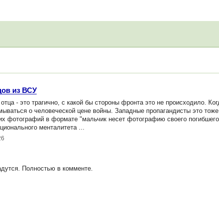
цов из ВСУ
тца - это трагично, с какой бы стороны фронта это не происходило. Ког
мываться о человеческой цене войны. Западные пропагандисты это тоже
их фотографий в формате "мальчик несет фотографию своего погибшего 
ционального менталитета ...
26
адутся. Полностью в комменте.