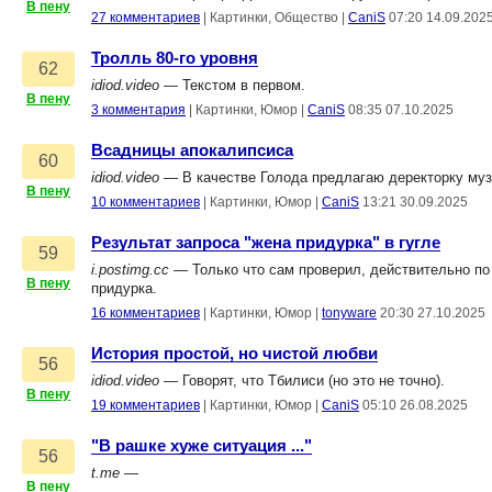
В пену
27 комментариев
|
Картинки, Общество
|
CaniS
07:20 14.09.202
Тролль 80-го уровня
62
idiod.video
— Текстом в первом.
В пену
3 комментария
|
Картинки, Юмор
|
CaniS
08:35 07.10.2025
Всадницы апокалипсиса
60
idiod.video
— В качестве Голода предлагаю деректорку музе
В пену
10 комментариев
|
Картинки, Юмор
|
CaniS
13:21 30.09.2025
Результат запроса "жена придурка" в гугле
59
i.postimg.cc
— Только что сам проверил, действительно по
В пену
придурка.
16 комментариев
|
Картинки, Юмор
|
tonyware
20:30 27.10.2025
История простой, но чистой любви
56
idiod.video
— Говорят, что Тбилиси (но это не точно).
В пену
19 комментариев
|
Картинки, Юмор
|
CaniS
05:10 26.08.2025
"В рашке хуже ситуация ..."
56
t.me
—
В пену