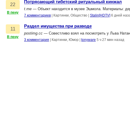
Потрясающий тибетский ритуальный кинжал
22
t.me
— Объект находится в музее Эшмола. Материалы: дерево
В пену
7 комментариев
|
Картинки, Общество
|
Stalin[HDTV]
6 дней наз
Раздел имущества при разводе
11
postimg.cc
— Совестливо взял на посмотреть у Льва Ната
В пену
3 комментария
|
Картинки, Юмор
|
tonyware
5 ч 27 мин назад