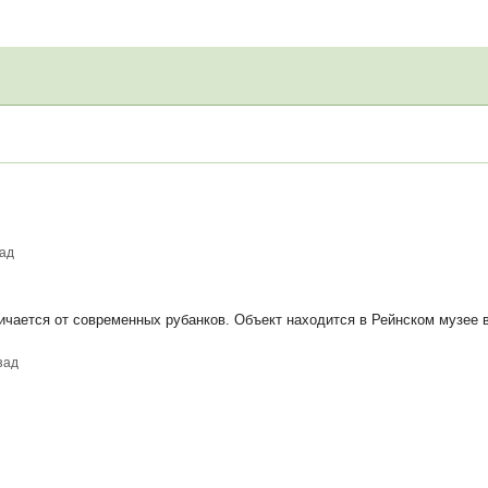
зад
ается от современных рубанков. Объект находится в Рейнском музее в 
зад