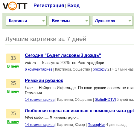
Регистрация
Вход
|
Картинки
Все темы
Лучшее за
Лучшие картинки за 7 дней
Сегодня "Будет ласковый дождь"
33
vott.ru
— 5 августа 2026г. по Рэю Брэдбери
В пену
6 комментариев
|
Картинки, Общество
|
proxoziy
21 ч 17 мин на
Римский рубанок
25
t.me
— Найден в Итфельде. По конструкции совсем не отлич
В пену
Германия.
14 комментариев
|
Картинки, Общество
|
Stalin[HDTV]
5 дней на
Любовная сцена написанная с помощью чата gpt
25
idiod.video
— В первом дубль.
В пену
14 комментариев
|
Картинки, Юмор
|
ПоморНик
4 дня назад