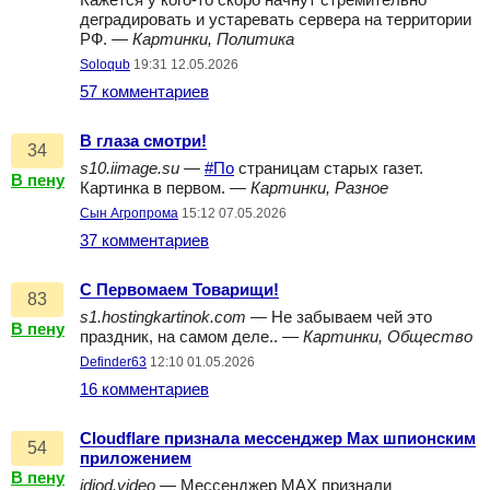
Кажется у кого-то скоро начнут стремительно
деградировать и устаревать сервера на территории
РФ. —
Картинки, Политика
Soloqub
19:31 12.05.2026
57 комментариев
В глаза смотри!
34
s10.iimage.su
—
#По
страницам старых газет.
В пену
Картинка в первом. —
Картинки, Разное
Сын Агропрома
15:12 07.05.2026
37 комментариев
С Первомаем Товарищи!
83
s1.hostingkartinok.com
— Не забываем чей это
В пену
праздник, на самом деле.. —
Картинки, Общество
Definder63
12:10 01.05.2026
16 комментариев
Cloudflare признала мессенджер Max шпионским
54
приложением
В пену
idiod.video
— Мессенджер MAX признали