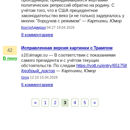
проходимцев, прикидывавшихся жертвами
политических репрессий обратно на родину. С
учётом того, что в США прецедентное
законодательство веко (и не только) задергалось у
многих "борцунов с режимом" —
Картинки, Юмор
КонтрАдмирал
04:27 19.04.2026
8 комментариев
Исправленная версия картинки с Трампом
42
s10.iimage.su
— В соответствии с показаниями
В пену
самого президента и с учётом текущих
обстоятельств. По следам
https://vott.ru/entry/651758
#добрый_доктор
—
Картинки, Юмор
Grog
12:10 15.04.2026
6 комментариев
«
1
2
3
4
5
»