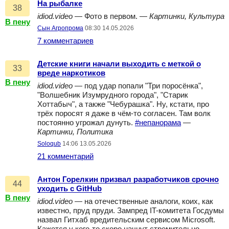
На рыбалке
38
idiod.video
— Фото в первом. —
Картинки, Культура
В пену
Сын Агропрома
08:30 14.05.2026
7 комментариев
Детские книги начали выходить с меткой о
33
вреде наркотиков
В пену
idiod.video
— под удар попали "Три поросёнка",
"Волшебник Изумрудного города", "Старик
Хоттабыч", а также "Чебурашка". Ну, кстати, про
трёх поросят я даже в чём-то согласен. Там волк
постоянно угрожал дунуть.
#непанорама
—
Картинки, Политика
Soloqub
14:06 13.05.2026
21 комментарий
Антон Горелкин призвал разработчиков срочно
44
уходить с GitHub
В пену
idiod.video
— на отечественные аналоги, коих, как
известно, пруд пруди. Зампред IT-комитета Госдумы
назвал Гитхаб вредительским сервисом Microsoft.