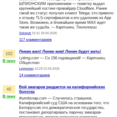
ШПИОНСКИМ приложением — пометку выдал
крупнейший хостинг-провайдер Cloudflare. Ранее
такой же статус получил клиент Telega: это привело
к отзыву TLS-сертификатов и его удалению из App
Store. Возможно, в ближайшее время MAX ждет
такая же судьба. —
Картинки, Технологии
Soloqub
10:31 30.04.2026
117 комментариев
Ленин жил! Ленин жив! Ленин будет жить!
102
i.ytimg.com
— Со 156 годовщиной! —
Картинки,
В пену
Общество
Legioneer
10:29 22.04.2026
14 комментариев
Вой змагаров раздается на калифорнийских
40
болотах
В пену
thumbsnap.com
— Случилось страшное.
Калифорнийский суд США на основании того, что
Белоруссия это демократическое государство,
постановил депортировать парочку змагаров-