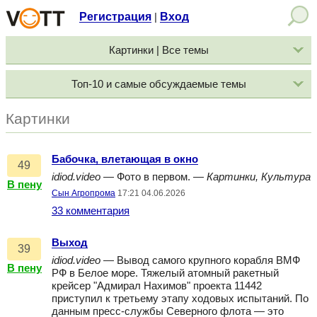
Регистрация
Вход
|
Картинки | Все темы
Топ-10 и самые обсуждаемые темы
Картинки
Бабочка, влетающая в окно
49
idiod.video
— Фото в первом. —
Картинки, Культура
В пену
Сын Агропрома
17:21 04.06.2026
33 комментария
Выход
39
idiod.video
— Вывод самого крупного корабля ВМФ
В пену
РФ в Белое море. Тяжелый атомный ракетный
крейсер "Адмирал Нахимов" проекта 11442
приступил к третьему этапу ходовых испытаний. По
данным пресс-службы Северного флота — это