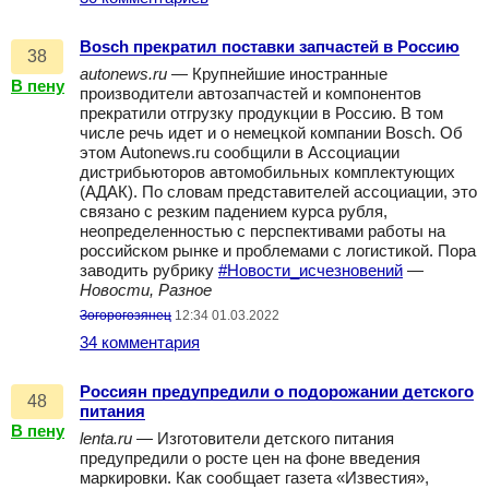
Bosch прекратил поставки запчастей в Россию
38
autonews.ru
— Крупнейшие иностранные
В пену
производители автозапчастей и компонентов
прекратили отгрузку продукции в Россию. В том
числе речь идет и о немецкой компании Bosch. Об
этом Autonews.ru сообщили в Ассоциации
дистрибьюторов автомобильных комплектующих
(АДАК). По словам представителей ассоциации, это
связано с резким падением курса рубля,
неопределенностью с перспективами работы на
российском рынке и проблемами с логистикой. Пора
заводить рубрику
#Новости_исчезновений
—
Новости, Разное
Зогорогозянец
12:34 01.03.2022
34 комментария
Россиян предупредили о подорожании детского
48
питания
В пену
lenta.ru
— Изготовители детского питания
предупредили о росте цен на фоне введения
маркировки. Как сообщает газета «Известия»,