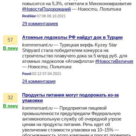
повысится на 5,3%, отметили в Минэкономразвития
#НовостиПодорожаний
—
Новости, Политика
RedStar
07:06 08.10.2021
29 комментариев
Атомные ледоколы РФ найдут док в Турции
57
kommersant.ru
— Турецкая верфь Kyzey Star
В пену
Shipyard стала победителем конкурса на
строительство плавучего дока за 5 млрд руб. для
атомных ледоколов «Атомфлота»
#НовостиВеличия
—
Новости, Политика
Faust
02:12 07.04.2021
24 комментария
Продукты питания могут подорожать из-за
32
упаковки
В пену
kommersant.ru
— Предприятия пищевой
промышленности предупредили Федеральную
антимонопольную службу об очередной угрозе
ценам на продукты питания. Речь идет об
увеличении стоимости упаковки на 10–15% —
обоснованность этого компании и просят проверить.