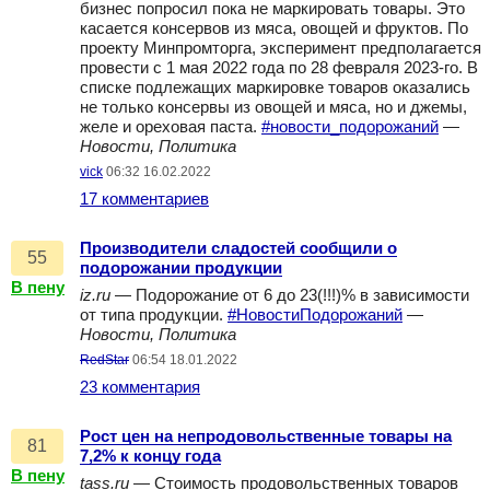
бизнес попросил пока не маркировать товары. Это
касается консервов из мяса, овощей и фруктов. По
проекту Минпромторга, эксперимент предполагается
провести с 1 мая 2022 года по 28 февраля 2023-го. В
списке подлежащих маркировке товаров оказались
не только консервы из овощей и мяса, но и джемы,
желе и ореховая паста.
#новости_подорожаний
—
Новости, Политика
vick
06:32 16.02.2022
17 комментариев
Производители сладостей сообщили о
55
подорожании продукции
В пену
iz.ru
— Подорожание от 6 до 23(!!!)% в зависимости
от типа продукции.
#НовостиПодорожаний
—
Новости, Политика
RedStar
06:54 18.01.2022
23 комментария
Рост цен на непродовольственные товары на
81
7,2% к концу года
В пену
tass.ru
— Стоимость продовольственных товаров