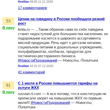
RedStar
09:00 11.12.2020
17 комментариев
Ценам на говядину в России пообещали резкий
53
рост
В пену
lenta.ru
— ...Таким образом сама по себе говядина
станет недоступной для большинства населения, но
подорожание коснется и широкого ассортимента
мясной продукции. Речь идет о детском питании,
социальном питании в дошкольных учреждениях,
полуфабрикатах, колбасах, продуктах для
гостинично-ресторанного бизнеса.
#НовостиПодорожаний
—
Новости, Политика
RedStar
10:31 07.12.2020
41 комментарий
С 1 июля в России повышаются тарифы на
91
услуги ЖКХ
В пену
russian.rt.com
— А все потому, что в конституции не
прописали запрет на повышение ЖКХ по первым
июля!!!
#НовостиПодорожаний
—
Новости,
Политика