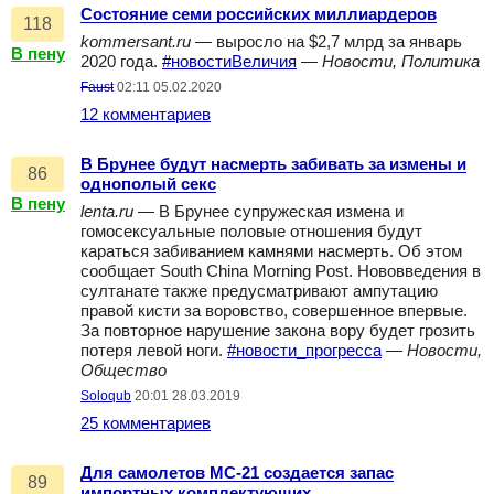
Состояние семи российских миллиардеров
118
kommersant.ru
— выросло на $2,7 млрд за январь
В пену
2020 года.
#новостиВеличия
—
Новости, Политика
Faust
02:11 05.02.2020
12 комментариев
В Брунее будут насмерть забивать за измены и
86
однополый секс
В пену
lenta.ru
— В Брунее супружеская измена и
гомосексуальные половые отношения будут
караться забиванием камнями насмерть. Об этом
сообщает South China Morning Post. Нововведения в
султанате также предусматривают ампутацию
правой кисти за воровство, совершенное впервые.
За повторное нарушение закона вору будет грозить
потеря левой ноги.
#новости_прогресса
—
Новости,
Общество
Soloqub
20:01 28.03.2019
25 комментариев
Для самолетов МС-21 создается запас
89
импортных комплектующих