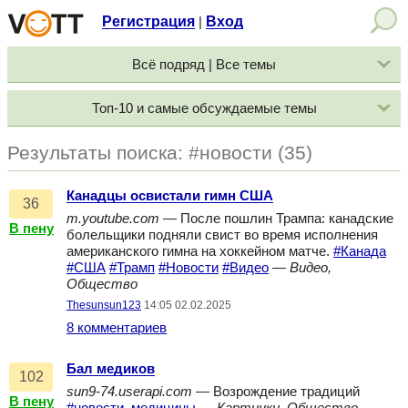
Регистрация
Вход
|
Всё подряд | Все темы
Топ-10 и самые обсуждаемые темы
Результаты поиска: #новости (35)
Канадцы освистали гимн США
36
m.youtube.com
— После пошлин Трампа: канадские
В пену
болельщики подняли свист во время исполнения
американского гимна на хоккейном матче.
#Канада
#США
#Трамп
#Новости
#Видео
—
Видео,
Общество
Thesunsun123
14:05 02.02.2025
8 комментариев
Бал медиков
102
sun9-74.userapi.com
— Возрождение традиций
В пену