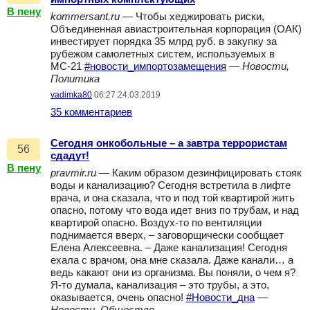
В пену
kommersant.ru
— Чтобы хеджировать риски,
Объединенная авиастроительная корпорация (ОАК)
инвестирует порядка 35 млрд руб. в закупку за
рубежом самолетных систем, используемых в
МС-21
#новости_импортозамещения
—
Новости,
Политика
vadimka80
06:27 24.03.2019
35 комментариев
Сегодня онкобольные – а завтра террористам
56
сдадут!
В пену
pravmir.ru
— Каким образом дезинфицировать стояк
воды и канализацию? Сегодня встретила в лифте
врача, и она сказала, что и под той квартирой жить
опасно, потому что вода идет вниз по трубам, и над
квартирой опасно. Воздух-то по вентиляции
поднимается вверх, – заговорщически сообщает
Елена Алексеевна. – Даже канализация! Сегодня
ехала с врачом, она мне сказала. Даже канали… а
ведь какают они из организма. Вы поняли, о чем я?
Я-то думала, канализация – это трубы, а это,
оказывается, очень опасно!
#Новости_дна
—