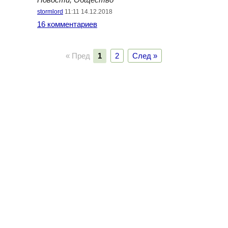
Новости, Общество
stormlord
11:11 14.12.2018
16 комментариев
« Пред
1
2
След »