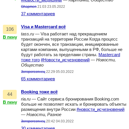
#новости_медицины
—
Картинки, Общество
Ghapmen
21:03 23.05.2022
37 комментариев
Visa и Mastercard всё
106
tass.ru
— Visa работает над прекращением
В пену
транзакций на территории России Когда процесс
будет окончен, все транзакции, инициированные
картами компании, выпущенными в РФ, больше не
будут работать за пределами страны.
Mastercard
тоже того
#Новости_исчезновений
—
Новости,
Общество
Зогорогозянец
22:29 05.03.2022
65 комментариев
Booking тоже всё
44
ria.ru
— Сайт сервиса бронирования Booking.com
В пену
больше не позволяет искать и бронировать объекты
размещения внутри России
#новости_исчезновений
—
Новости, Разное
Зогорогозянец
20:42 04.03.2022
30 комментариев