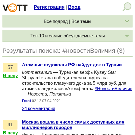
Регистрация
Вход
|
Всё подряд | Все темы
Топ-10 и самые обсуждаемые темы
Результаты поиска: #новостиВеличия (3)
Атомные ледоколы РФ найдут док в Турции
57
kommersant.ru
— Турецкая верфь Kyzey Star
В пену
Shipyard стала победителем конкурса на
строительство плавучего дока за 5 млрд руб. для
атомных ледоколов «Атомфлота»
#НовостиВеличия
—
Новости, Политика
Faust
02:12 07.04.2021
24 комментария
Москва вошла в число самых доступных для
41
миллионеров городов
В пену