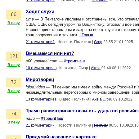
51 комментарий
|
Картинки, Разное
|
Malganus
16:51 22.01.2025
Ходят слухи
66
t.me
— В Пентагоне уволены и отстранены все, кто отвеча
В пену
США. США сегодня утром по Вашингтону, отозвали все зая
Европе приостановлены и закрыты все отгрузки в сторону
тонн вооружения и техники.
#Трамп
21 комментарий
|
Новости, Политика
|
Grog
23:55 21.01.2025
Вмешаемся или нет?
121
s00.yaplakal.com
—
#трампнаш
В пену
10 комментариев
|
Картинки, Юмор
|
Akela
01:40 08.11.2022
Миротворец
72
idiod.video
— "И сейчас мы имеем войну между Россией и У
В пену
незамедлительным переговорам о мирном завершении войн
13 комментариев
|
Видео, Политика
|
Akela
17:48 09.10.2022
Трамп рассматривает возм-сть удара по российс
74
ria.ru
—
#ТрампНаш
В пену
21 комментарий
|
Новости, Политика
|
RedStar
06:56 10.09.2018
Придумай название к картинке