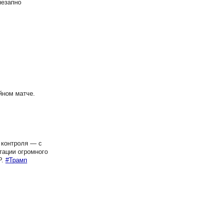
незапно
йном матче.
 контроля — с
тации огромного
P.
#Трамп