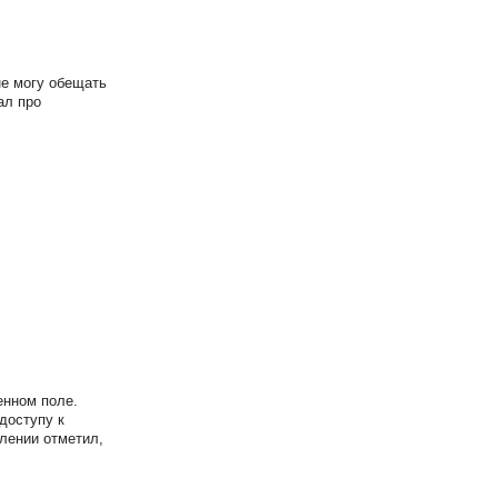
не могу обещать
ал про
енном поле.
доступу к
влении отметил,