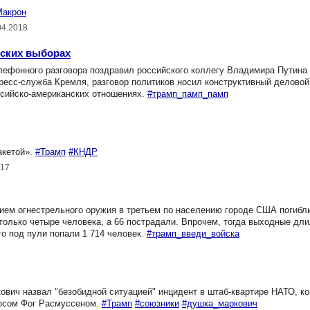
Макрон
04.2018
тских выборах
ефонного разговора поздравил российского коллегу Владимира Путина
ресс-служба Кремля, разговор политиков носил конструктивный деловой
ссийско-американских отношениях.
#трамп_памп_памп
акетой».
#Трамп
#КНДР
017
ием огнестрельного оружия в третьем по населению городе США погибли
 только четыре человека, а 66 пострадали. Впрочем, тогда выходные дл
го под пули попали 1 714 человек.
#трамп_введи_войска
ич назвал "безобидной ситуацией" инцидент в штаб-квартире НАТО, к
ерсом Фог Расмуссеном.
#Трамп
#союзники
#душка_маркович