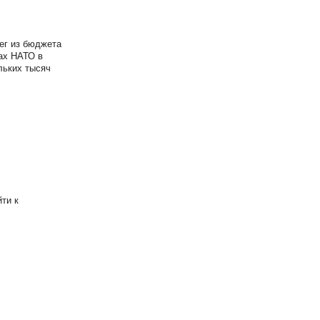
ег из бюджета
зах НАТО в
льких тысяч
ти к