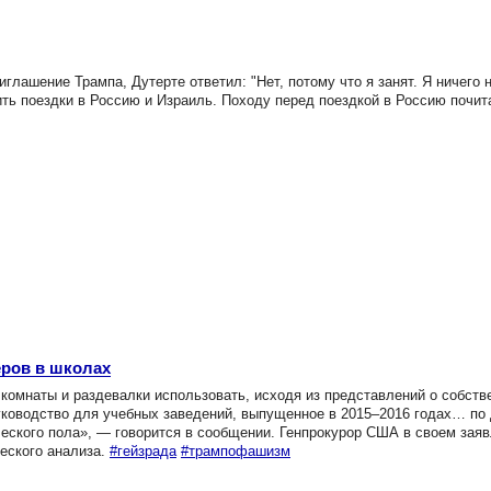
глашение Трампа, Дутерте ответил: "Нет, потому что я занят. Я ничего 
шить поездки в Россию и Израиль. Походу перед поездкой в Россию почит
еров в школах
 комнаты и раздевалки использовать, исходя из представлений о собств
ководство для учебных заведений, выпущенное в 2015–2016 годах… по 
ческого пола», — говорится в сообщении. Генпрокурор США в своем зая
еского анализа.
#гейзрада
#трампофашизм