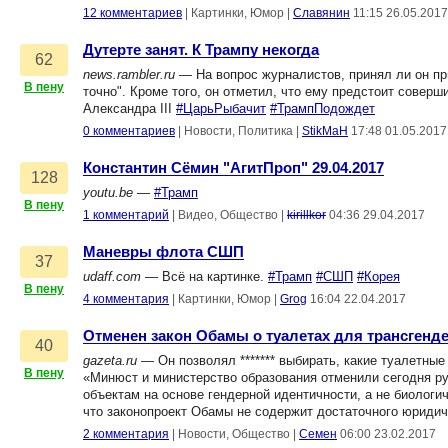
12 комментариев
|
Картинки, Юмор
|
Славянин
11:15 26.05.2017
Дутерте занят. К Трампу некогда
62
news.rambler.ru
— На вопрос журналистов, принял ли он при
В пену
точно". Кроме того, он отметил, что ему предстоит совер
Александра III
#ЦарьРыбачит
#ТрампПодождет
0 комментариев
|
Новости, Политика
|
StikMaH
17:48 01.05.2017
Константин Сёмин "АгитПроп" 29.04.2017
128
youtu.be
—
#Трамп
В пену
1 комментарий
|
Видео, Общество
|
kirillkor
04:36 29.04.2017
Маневры флота СШП
37
udaff.com
— Всё на картинке.
#Трамп
#СШП
#Корея
В пену
4 комментария
|
Картинки, Юмор
|
Grog
16:04 22.04.2017
Отменен закон Обамы о туалетах для трансгенд
40
gazeta.ru
— Он позволял ******* выбирать, какие туалетные
В пену
«Минюст и министерство образования отменили сегодня ру
объектам на основе гендерной идентичности, а не биологи
что законопроект Обамы не содержит достаточного юридич
2 комментария
|
Новости, Общество
|
Семен
06:00 23.02.2017