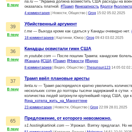
ria.ru
— "Украина должна возместить США расходы на воен
В пену
оказалась платной.
#Трамп
#внезапность
#долги
#коллект
4 комментария
|
Новости, Общество
|
Grog
15:02 05.02.2025
Убийственный аргумент
39
t.me
— Выхода кроме как сдаться у Канады очевидно нет.
В пену
18 комментариев
|
Картинки, Юмор
|
Grog
09:43 03.02.2025
Канадцы освистали гимн США
36
m.youtube.com
— После пошлин Трампа: канадские болельщ
В пену
#Канада
#США
#Трамп
#Новости
#Видео
8 комментариев
|
Видео, Общество
|
Thesunsun123
14:05 02.02
Трамп ввёл плановые аресты
37
lenta.ru
— Трамп распорядился кратно увеличить количеств
В пену
нескольких сотен до полторы тысячи задержаний в сутки.
количества людей затронули крупнейший город США, где к
#она_хотела_жить_на_Манхеттене
23 комментария
|
Новости, Общество
|
Grog
22:09 28.01.2025
Предложение, от которого невозможно.
65
s1.hostingkartinok.com
— Угрожал. Взятку предлагал. Но не
В пену