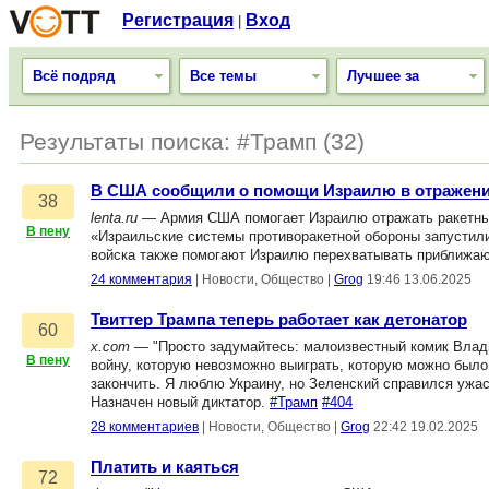
Регистрация
Вход
|
Всё подряд
Все темы
Лучшее за
Результаты поиска: #Трамп (32)
В США сообщили о помощи Израилю в отражени
38
lenta.ru
— Армия США помогает Израилю отражать ракетные 
В пену
«Израильские системы противоракетной обороны запустили
войска также помогают Израилю перехватывать приближа
24 комментария
|
Новости, Общество
|
Grog
19:46 13.06.2025
Твиттер Трампа теперь работает как детонатор
60
x.com
— "Просто задумайтесь: малоизвестный комик Влад
В пену
войну, которую невозможно выиграть, которую можно было
закончить. Я люблю Украину, но Зеленский справился ужа
Назначен новый диктатор.
#Трамп
#404
28 комментариев
|
Новости, Общество
|
Grog
22:42 19.02.2025
Платить и каяться
72