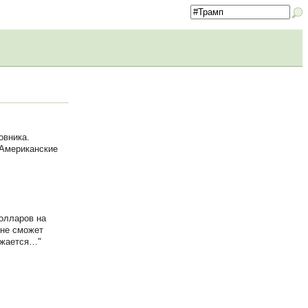
овника.
 Американские
олларов на
 не сможет
лжается…"