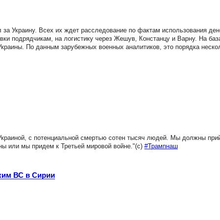
л за Украину. Всех их ждет расследование по фактам использования ден
вки подрядчикам, на логистику через Жешув, Констанцу и Варну. На ба
 Украины. По данным зарубежных военных аналитиков, это порядка неско
краиной, с потенциальной смертью сотен тысяч людей. Мы должны прий
ы или мы придем к Третьей мировой войне."(с)
#Трампнаш
ким ВС в Сирии