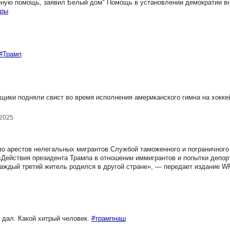
ную помощь, заявил Белый дом" Помощь в установлении демократии в
оры
#Трамп
ики подняли свист во время исполнения американского гимна на хокке
.2025
о арестов нелегальных мигрантов Службой таможенного и пограничного
 «Действия президента Трампа в отношении иммигрантов и попытки депор
аждый третий житель родился в другой стране», — передает издание W
 дал. Какой хитрый человек.
#трампнаш