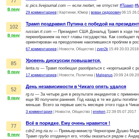
77
ic.pics.livejournal.com
— если любит, не отпустит
#Трамп
#
В пену
29 комментариев
|
Картинки, Юмор
|
вован сидорович
06:15 26.
Трамп поздравил Путина с победой на президен
102
russian.rt.com
— Президент США Дональд Трамп в ходе тел
В пену
переизбранием на пост главы государства. Как сообщает п
ориентирован на преодоление накопившихся проблем в ро
67 комментариев
|
Новости, Общество
|
zver2k
15:49 20.03.2018
Уровень дискуссии повышается.
85
lenta.ru
— Трамп пообещал разобраться с «коротышкой с р
В пену
17 комментариев
|
Новости, Политика
|
Malganus
20:09 24.09.2
День независимости в Чикаго опять удался
52
rg.ru
— За четыре дня в результате инцидентов с применен
В пену
еще 90 получили ранения. Год назад в те же даты погибли
меньше. Всего за первые шесть месяцев этого года в Чика
3 комментария
|
Новости, Общество
|
eneken
22:39 05.07.2017
Всё в порядке. Ему очень нравится !
77
cdn2.img.ria.ru
— Премьер-министр Черногории Душко Марков
В пену
Трамп грубо отодвинул его, чтобы оказаться рядом с Анд