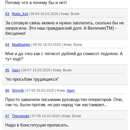
Потому что а почему бы и нет!
#3
Robo_Kot
| 06:54 16.03.2020 | Кому: Всем
За сотовую связь можно и нужно заплатить, сколько бы не
запросили. Это наш гражданский долг. А Величие(ТМ) -
бесценно!
#4
MadBadger
| 06:55 16.03.2020 | Кому: Всем
Мне и до того как с пятисот рублей до семисот подняли. А
тут ещё?
#5
Хант
| 06:57 16.03.2020 | Кому: Всем
"по просьбам трудящихся"
#6
Shnyrik
| 07:00 16.03.2020 | Кому:
Хант
Просто завалили письмами руководство операторов. Они,
так-то, были против, но раз народ так настаивает...
#7
Theropoda
| 07:00 16.03.2020 | Кому: Всем
Надо в Конституции прописать.