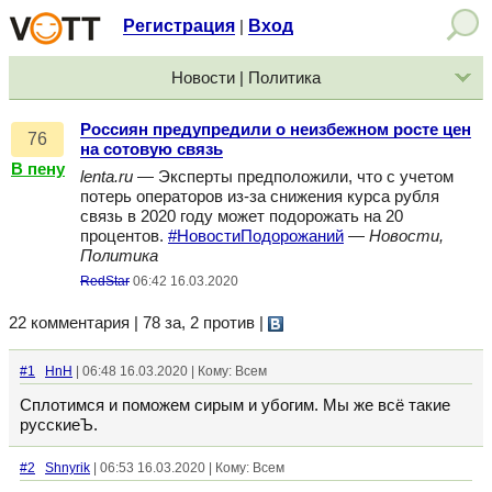
Регистрация
Вход
|
Новости | Политика
Россиян предупредили о неизбежном росте цен
76
на сотовую связь
В пену
lenta.ru
— Эксперты предположили, что с учетом
потерь операторов из-за снижения курса рубля
связь в 2020 году может подорожать на 20
процентов.
#НовостиПодорожаний
—
Новости,
Политика
RedStar
06:42 16.03.2020
22 комментария | 78 за, 2 против
|
#1
HnH
| 06:48 16.03.2020 | Кому: Всем
Сплотимся и поможем сирым и убогим. Мы же всё такие
русскиеЪ.
#2
Shnyrik
| 06:53 16.03.2020 | Кому: Всем