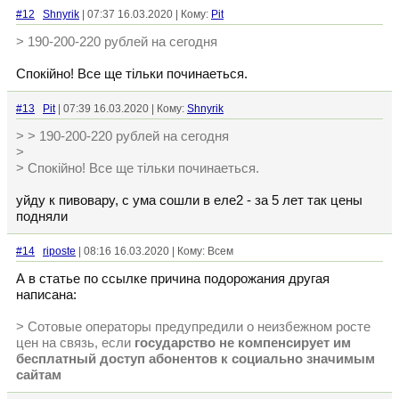
#12
Shnyrik
| 07:37 16.03.2020 | Кому:
Pit
> 190-200-220 рублей на сегодня
Спокійно! Все ще тільки починаеться.
#13
Pit
| 07:39 16.03.2020 | Кому:
Shnyrik
> > 190-200-220 рублей на сегодня
>
> Спокійно! Все ще тільки починаеться.
уйду к пивовару, с ума сошли в еле2 - за 5 лет так цены
подняли
#14
riposte
| 08:16 16.03.2020 | Кому: Всем
А в статье по ссылке причина подорожания другая
написана:
> Сотовые операторы предупредили о неизбежном росте
цен на связь, если
государство не компенсирует им
бесплатный доступ абонентов к социально значимым
сайтам