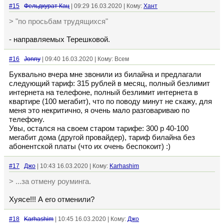
#15
Фельдкурат Кац
| 09:29 16.03.2020 | Кому:
Хант
> "по просьбам трудящихся"
- направляемых Терешковой.
#16
Jonny
| 09:40 16.03.2020 | Кому: Всем
Буквально вчера мне звонили из билайна и предлагали
следующий тариф: 315 рублей в месяц, полный безлимит
интернета на телефоне, полный безлимит интернета в
квартире (100 мегабит), что по поводу минут не скажу, для
меня это некритично, я очень мало разговариваю по
телефону.
Увы, остался на своем старом тарифе: 300 р 40-100
мегабит дома (другой провайдер), тариф билайна без
абонентской платы (что их очень беспокоит) :)
#17
Джо
| 10:43 16.03.2020 | Кому:
Karhashim
> ...за отмену роуминга.
Хуясе!!! А его отменили?
#18
Karhashim
| 10:45 16.03.2020 | Кому:
Джо