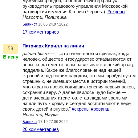
музейных фондов, сообщила «Интерфаксу»
руководитель правового управления Московской
патриархии игумения Ксения (Чернега).
#скрепы
—
Новости, Политика
Баянист
18:05 24.07.2022
17 комментариев
Патриарх Кирилл на линии
59
patriarchia.ru
— " ..это очень плохой признак, когда
В пену
человек, общество и государство отказываются от
веры, когда вместо веры навязывается некий эрзац,
подделка. Какое же благословение над нашей
страной и над нашим народом, что мы, пройдя путем
страшных, не имевших места в истории гонений,
многократно превосходивших гонения первых веков,
сохранили веру. А далее явилось чудо Божие —
дети вчерашних атеистов, став людьми зрелыми
нашли путь к храму и сегодня воспитывают в вере
своих детей и внуков."
#скрепы
#реванш
—
Новости, Наука
Баянист
17:19 27.06.2022
26 комментариев