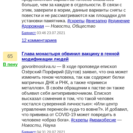
больше, чем за каждое в отдельности. В связи с
этим, заверили в мэрии, данные варианты сняты с
повестки и не рассматриваются как площадки для
установки памятника.
#скрепы
#внезапно
#единение
#дорожная
—
Новости, Общество
Баянист
03:46 23.07.2021
12 комментариев
Глава монастыря обвинил вакцину в генной
65
модификации людей
В пену
govoritmoskva.ru
— В ходе проповеди епископ
Озёрский Порфирий (Шутов) заявил, что она может
изменить геном человека, так как содержит белки
матричных ДНК и РНК, а также «примеси
металлов». В своём обращении к пастве он также
объявил себя антипрививочником. Епископ
высказал сомнения в том, что такой человек
«остался суверенной личностью»: «Или центр
управления перенесён куда-то вовне?». И добавил,
что прививка от COVID-19 может повредить в
человеке «образ бога».
#скрепы
#мракобесие
—
Новости, Наука
Баянист
04:31 20.07.2021