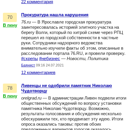
22 комментария
Прокуратура нашла нарушения
70
76.ru
— В Ярославле городская прокуратура
В пену
заинтересовалась историей элитного участка на
берегу Волги, который по хитрой схеме через РПЦ
перешел из городской собственности в частные
руки. Сотрудники надзорного ведомства
внимательно изучили факты об этом, описанные в
расследовании портала 76.RU, и провели проверку.
#скрепы
#небизнес
—
Новости, Политика
Баянист
09:16 24.07.2021
12 комментариев
Ливенцы не одобрили памятник Николаю
78
Чудотворцу
В пену
orelgrad.ru
— В администрации Ливен подвели итоги
общественных обсуждений по вопросу установки
памятника Николаю Чудотворцу. Возможно,
результаты голосования и обсуждения несколько
обескуражили тех, кто продвигает эту идею. Итоги
опроса оказались таковы: против обоих
предложенных вариантов голосов оказалось