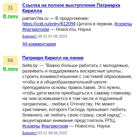
Ссылка на полное выступление Патриарха
31
Кирилла
В пену
patriarchia.ru
— В продолжение:
https://vott.ru/entry/612094
Цитата в первом.
#скрепы
#патриотизм
—
Новости, Наука
Баянист
08:31 07.06.2022
44 комментария
Патриарх Кирилл на линии
66
belta.by
— "Важно больше работать с молодежью,
В пену
развивать и поддерживать воскресные школы,
строить взаимоотношения с системой образования,
чтобы и в общеобразовательной школе
преподавали основы православия. Это нужно,
чтобы дети могли приобщаться к самому главному,
на чем основывается в том числе и подлинный
патриотизм, - любви к Отечеству. Не может
христианин, которого Господь призывает любить
ближнего, не любить свою страну, свой народ", -
акцентировал внимание предстоятель РПЦ.
#скрепы
#патриотизм
—
Новости, Наука
Баянист
03:21 06.06.2022