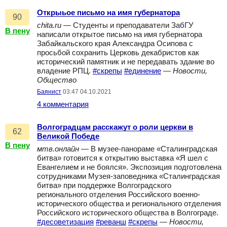
Открыьое письмо на имя губернатора
90
chita.ru
— Студенты и преподаватели ЗабГУ
В пену
написали открытое письмо на имя губернатора
Забайкальского края Александра Осипова с
просьбой сохранить Церковь декабристов как
исторический памятник и не передавать здание во
владение РПЦ.
#скрепы
#единение
—
Новости,
Общество
Баянист
03:47 04.10.2021
4 комментария
Волгоградцам расскажут о роли церкви в
62
Великой Победе
В пену
мтв.онлайн
— В музее-панораме «Сталинградская
битва» готовится к открытию выставка «Я шел с
Евангелием и не боялся». Экспозиция подготовлена
сотрудниками Музея-заповедника «Сталинградская
битва» при поддержке Волгоградского
регионального отделения Российского военно-
исторического общества и регионального отделения
Российского исторического общества в Волгограде.
#десоветизация
#реванш
#скрепы
—
Новости,