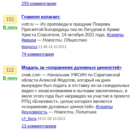
293 комментария
Главпоп излагает.
151
vott.ru
— Из проповеди в праздник Покрова
В пену
Пресвятой Богородицы после Литургии в Храме
Христа Спасителя, 14 октября 2021 года.
#скрепы
#мрази
—
Новости, Общество
Malganus
21:48 14.10.2021
74 комментария
Медаль за «сохранение духовных ценностей»
112
znak.com
— Начальник УФСИН по Саратовской
В пену
области Алексей Федотов, который на днях
вынужден был подать в отставку из-за скандальных
видео с изнасилованием и пытками заключенных, в
июле этого года был награжден за участие в проекте
РПЦ «Благовест», целью которого является
«сохранение духовных ценностей».
#скрепы
#духовность
—
Новости, Политика
LP_Beria
19:01 08.10.2021
13 комментариев