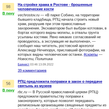
На стройке храма в Ростове - брошенные
98
человеческие кости
В пену
vechrostov.ru
— «В парке Собино, на территории
бывшего кладбища, РПЦ начала строить новый
храм, разрушив при этом православные
захоронения. Экскаватором был выбран котлован, в
бортах которого видны могилы, а отвалы грунта
усыпаны костями. Явно никаких согласований не
проводилось, а эксгумация не выполнена», —
сообщил наш читатель, ростовский археолог
Александр Нечипорук, приславший фотографии, на
которых видны человеческие останки.
#скрепы
—
Новости, Политика
Баянист
03:46 13.09.2022
39 комментариев
РПЦ предложила поправки в закон о передаче
56
святынь из музеев
В пену
rbc.ru
— В Русской православной церкви (РПЦ)
предложили правительству поправки к
законопроекту, которые позволят передавать
религиозным организациям священные предметы из