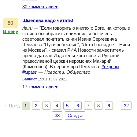
30 комментариев
Шмелева надо читать!
80
ria.ru
— "Если говорить о книгах о Боге, на которые
В пену
стоило бы обратить внимание, я бы очень
советовал почитать книги Ивана Сергеевича
Шмелева "Пути небесные", "Лето Господне", "Няня
из Москвы". - сказал РИА Новости заместитель
председателя Издательского совета Русской
православной церкви иеромонах Макарий
(Комогоров). В первом про Шмелева.
#скрепы
#мрази
—
Новости, Общество
Баянист
15:01 15.07.2021
17 комментариев
« Пред
1
2
3
4
5
6
7
8
9
…
32
33
След »