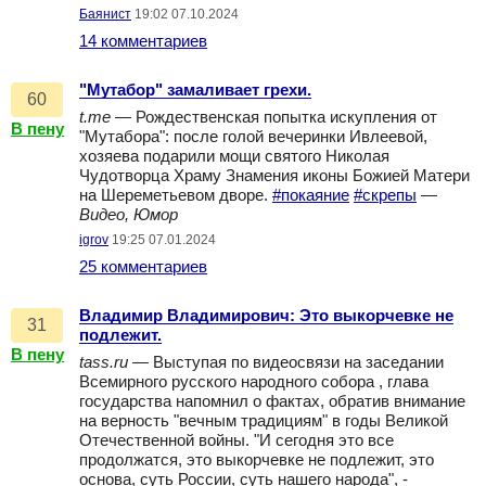
Баянист
19:02 07.10.2024
14 комментариев
"Мутабор" замаливает грехи.
60
t.me
— Рождественская попытка искупления от
В пену
"Мутабора": после голой вечеринки Ивлеевой,
хозяева подарили мощи святого Николая
Чудотворца Храму Знамения иконы Божией Матери
на Шереметьевом дворе.
#покаяние
#скрепы
—
Видео, Юмор
igrov
19:25 07.01.2024
25 комментариев
Владимир Владимирович: Это выкорчевке не
31
подлежит.
В пену
tass.ru
— Выступая по видеосвязи на заседании
Всемирного русского народного собора , глава
государства напомнил о фактах, обратив внимание
на верность "вечным традициям" в годы Великой
Отечественной войны. "И сегодня это все
продолжатся, это выкорчевке не подлежит, это
основа, суть России, суть нашего народа", -