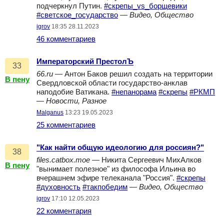
подчеркнул Путин.
#скрепы_vs_борщевики
#светское_государство
—
Видео, Общество
igrov
18:35 28.11.2023
46 комментариев
Императорский ПрестолЪ
33
66.ru
— Антон Баков решил создать на территории
В пену
Свердловской области государство-анклав
наподобие Ватикана.
#непанорама
#скрепы
#РКМП
—
Новости, Разное
Malganus
13:23 19.05.2023
25 комментариев
"Как найти общую идеологию для россиян?"
38
files.catbox.moe
— Никита Сергеевич МихАлков
В пену
"вынимает полезное" из философа Ильина во
вчерашнем эфире телеканала "Россия".
#скрепы
#духовность
#такпобедим
—
Видео, Общество
igrov
17:10 12.05.2023
22 комментария