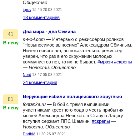
Общество
igrov
15:45 20.08.2021
18 комментариев
Два мира - два Сёмина
41
s-t-o-l.com
— Интервью с режиссёром роликов
В пену
"Невыносимое выносимо" Александром Сёминым.
Ничего нового нет, но показательно: режиссёр
уверен, что раз в его окружении молодых
коммунистов нет, то их не бывает.
#мрази
#скрепы
—
Новости, Общество
Nord
18:47 05.08.2021
24 комментария
Верующие избили полицейского хоругвью
81
fontanka.ru
— В бой с тремя выпившими
В пену
участниками крестного хода в честь прибытия
мощей Александра Невского в Старую Ладогу
вступил сержант ППС Шамкин.
#скрепы
—
Новости, Общество
DarthM
11:20 26.07.2021