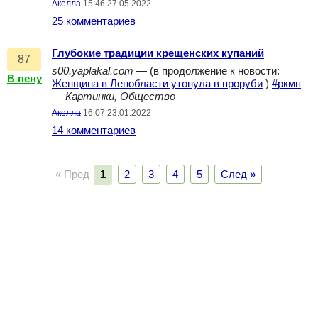
Акелла
15:46 27.05.2022
25 комментариев
Глубокие традиции крещенских купаний
87
s00.yaplakal.com
— (в продолжение к новости:
В пену
Женщина в Ленобласти утонула в проруби
)
#ркмп
—
Картинки, Общество
Акелла
16:07 23.01.2022
14 комментариев
« Пред
1
2
3
4
5
След »