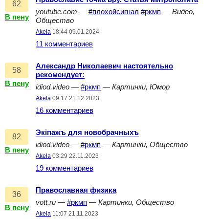
62
youtube.com
—
#плохойсигнал
#ркмп
—
Видео,
В пену
Общество
Akela
18:44 09.01.2024
11 комментариев
Александр Николаевич настоятельно
58
рекомендует:
В пену
idiod.video
—
#ркмп
—
Картинки, Юмор
Akela
09:17 21.12.2023
16 комментариев
Экiпажъ для новобрачныхъ
82
idiod.video
—
#ркмп
—
Картинки, Общество
В пену
Akela
03:29 22.11.2023
19 комментариев
Православная физика
36
vott.ru
—
#ркмп
—
Картинки, Общество
В пену
Akela
11:07 21.11.2023