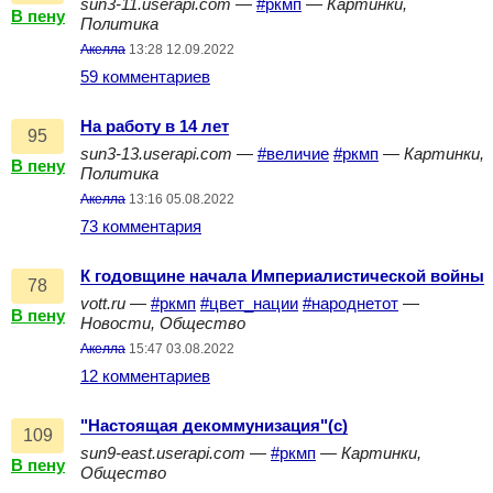
sun3-11.userapi.com
—
#ркмп
—
Картинки,
В пену
Политика
Акелла
13:28 12.09.2022
59 комментариев
На работу в 14 лет
95
sun3-13.userapi.com
—
#величие
#ркмп
—
Картинки,
В пену
Политика
Акелла
13:16 05.08.2022
73 комментария
К годовщине начала Империалистической войны
78
vott.ru
—
#ркмп
#цвет_нации
#народнетот
—
В пену
Новости, Общество
Акелла
15:47 03.08.2022
12 комментариев
"Настоящая декоммунизация"(с)
109
sun9-east.userapi.com
—
#ркмп
—
Картинки,
В пену
Общество