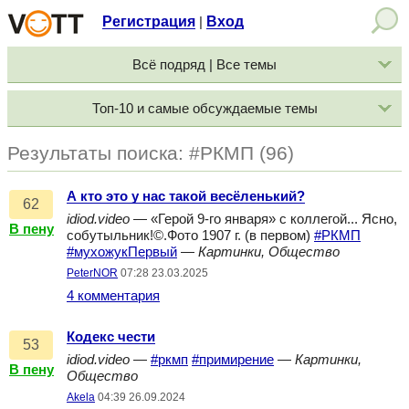
Регистрация
Вход
|
Всё подряд | Все темы
Топ-10 и самые обсуждаемые темы
Результаты поиска: #РКМП (96)
А кто это у нас такой весёленький?
62
idiod.video
— «Герой 9-го января» с коллегой... Ясно,
В пену
собутыльник!©.Фото 1907 г. (в первом)
#РКМП
#мухожукПервый
—
Картинки, Общество
PeterNOR
07:28 23.03.2025
4 комментария
Кодекс чести
53
idiod.video
—
#ркмп
#примирение
—
Картинки,
В пену
Общество
Akela
04:39 26.09.2024