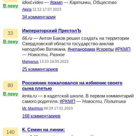
idiod.video
—
#ркмп
—
Картинки, Общество
В пену
Akela
11:12 17.07.2023
34 комментария
Императорский ПрестолЪ
33
66.ru
— Антон Баков решил создать на территории
В пену
Свердловской области государство-анклав
наподобие Ватикана.
#непанорама
#скрепы
#РКМП
—
Новости, Разное
Malganus
13:23 19.05.2023
25 комментариев
Россиянин пожаловался на избиение своего
80
сына плетью
В пену
lenta.ru
— в кадетской школе. В первом комментарий
самого родителя.
#РКМП
—
Новости, Политика
Mr. Maximus
06:29 17.01.2023
168 комментариев
К. Семин на линии:
140