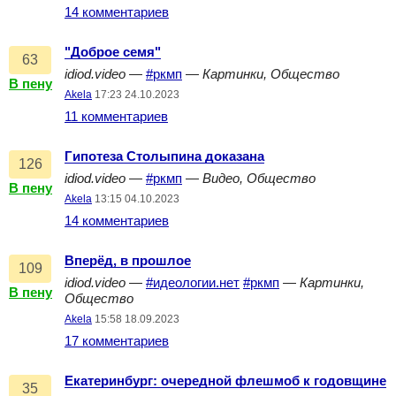
14 комментариев
"Доброе семя"
63
idiod.video
—
#ркмп
—
Картинки, Общество
В пену
Akela
17:23 24.10.2023
11 комментариев
Гипотеза Столыпина доказана
126
idiod.video
—
#ркмп
—
Видео, Общество
В пену
Akela
13:15 04.10.2023
14 комментариев
Вперёд, в прошлое
109
idiod.video
—
#идеологии.нет
#ркмп
—
Картинки,
В пену
Общество
Akela
15:58 18.09.2023
17 комментариев
Екатеринбург: очередной флешмоб к годовщине
35