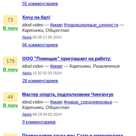
55 комментариев
Хочу на бал!
73
idiod.video
—
#ркмп
#традиционные_ценности
—
В пену
Картинки, Общество
Akela
05:38 17.05.2024
66 комментариев
ООО "Помещик" приглашает на работу:
179
idiod.video
—
#ркмп
—
Картинки, Развлечения
В пену
Akela
15:32 02.03.2024
28 комментариев
Мастер спорта, подполковник Чингачгук
44
idiod.video
—
#ркмп
#новое_средневековье
—
В пену
Картинки, Общество
Akela
08:19 04.02.2024
9 комментариев
Православие точка вру. Статья митрополита