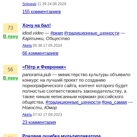
Soloqub
11:39 24.06.2026
155 комментариев
Хочу на бал!
73
idiod.video
—
#ркмп
#традиционные_ценности
—
В пену
Картинки, Общество
Akela
05:38 17.05.2024
66 комментариев
«Пётр и Феврония»
56
panorama.pub
— министерство культуры объявило
В пену
конкурс на лучший проект по созданию
порнографического сайта, контент которого будет
полностью соответствовать законодательству, а
также «иным неписанным нормам» российского
общества.
#традиционные_ценности
#она_самая
—
Новости, Юмор
Akela
07:42 17.09.2023
23 комментария
Роковая ошибка мультипликатора