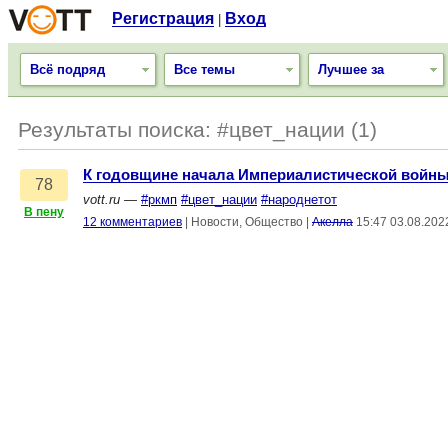
Регистрация
Вход
|
Всё подряд
Все темы
Лучшее за
Результаты поиска: #цвет_нации (1)
К годовщине начала Империалистической войн
78
vott.ru
—
#ркмп
#цвет_нации
#народнетот
В пену
12 комментариев
|
Новости, Общество
|
Акелла
15:47 03.08.202