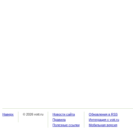
Наверх
© 2026 vott.ru
Новости сайта
Обновления в RSS
Правила
Интеграция с vott.ru
Полезные ссылки
Мобильная версия