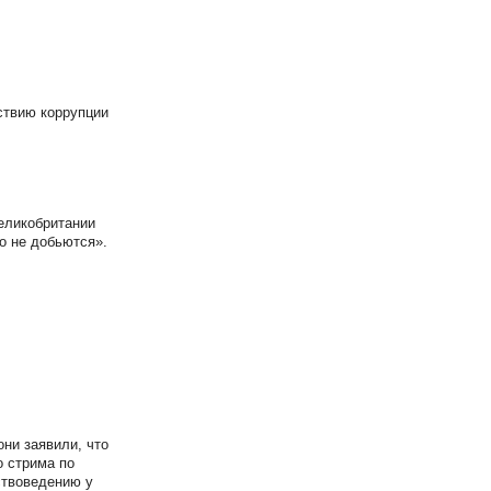
ствию коррупции
Великобритании
о не добьются».
ни заявили, что
о стрима по
ствоведению у