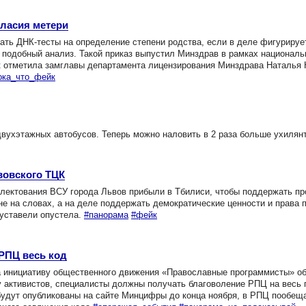
гласия метери
ать ДНК-тесты на определение степени родства, если в деле фигурируе
 подобный анализ. Такой приказ выпустил Минздрав в рамках националь
к отметила замглавы департамента лицензирования Минздрава Наталья 
ока_что_фейк
вухэтажных автобусов. Теперь можно наловить в 2 раза больше ухилян
вовского ТЦК
лектования ВСУ города Львов прибыли в Тбилиси, чтобы поддержать п
е на словах, а на деле поддержать демократические ценности и права 
Руставели опустела.
#панорама
#фейк
РПЦ весь код
инициативу общественного движения «Православные программисты» об
у активистов, специалисты должны получать благоволение РПЦ на весь
удут опубликованы на сайте Минцифры до конца ноября, в РПЦ пообеща