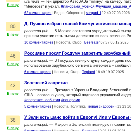
ura.news
— Ген.директор АвтоВАЗа толкнул на камеру патр
В пену
"Mercedes" и уехал.
#панорама_убейся
#лучшая_машина_А
62 комментария
|
Видео, Общество
|
sergant_l
12:40 27.03.2026
Д. Пучков избран главой Коммунистическо-мона
80
panorama.pub
— В Москве состоялся учредительный съезд
В пену
приняли участие пять тысяч делегатов из всех регионов Р
10 комментариев
|
Новости, Юмор
|
Beefeater
07:37 05.12.2025
Россияне просят Госдуму запретить зарубежный
46
panorama.pub
— В Государственную думу каждый день пост
В пену
использование зарубежного сегмента интернета – сообщи
6 комментариев
|
Новости, Юмор
|
Teploed
18:49 19.07.2025
Зеленский запретил
42
panorama.pub
— Президент Украины Владимир Зеленский п
В пену
США – согласно указу, который подписал украинский лиде
#опережая_события
#панорама
5 комментариев
|
Новости, Политика
|
вован сидорович
13:23 1
У Зели есть шанс войти в Европу! Или у Европы -
38
panorama.pub
— Макрон и Зеленский планируют поженитьс
В пену