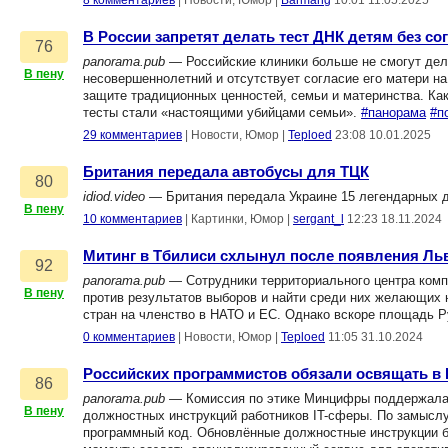
8 комментариев
|
Новости, Юмор
|
Barmang
10:01 11.05.2025
В России запретят делать тест ДНК детям без со
76
panorama.pub
— Российские клиники больше не смогут дел
В пену
несовершеннолетний и отсутствует согласие его матери на
защите традиционных ценностей, семьи и материнства. Ка
тесты стали «настоящими убийцами семьи».
#панорама
#п
29 комментариев
|
Новости, Юмор
|
Teploed
23:08 10.01.2025
Британия передала автобусы для ТЦК
80
idiod.video
— Британия передала Украине 15 легендарных д
В пену
10 комментариев
|
Картинки, Юмор
|
sergant_l
12:23 18.11.2024
Митинг в Тбилиси схлынул после появления Ль
92
panorama.pub
— Сотрудники территориального центра комп
В пену
против результатов выборов и найти среди них желающих н
стран на членство в НАТО и ЕС. Однако вскоре площадь 
0 комментариев
|
Новости, Юмор
|
Teploed
11:05 31.10.2024
Российских программистов обязали освящать в 
86
panorama.pub
— Комиссия по этике Минцифры поддержала 
В пену
должностных инструкций работников IT-сферы. По замысл
программный код. Обновлённые должностные инструкции б