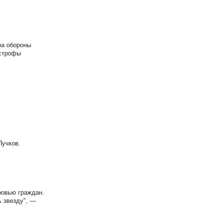
ра обороны
астрофы
Пучков.
ровью граждан.
ь звезду", —