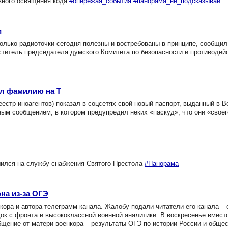
вного освящения кода
#опережая_события
#панорама_не_подсказывай
и
лько радиоточки сегодня полезны и востребованы в принципе, сообщил
еститель председателя думского Комитета по безопасности и противодей
ил фамилию на Т
еестр иноагентов) показал в соцсетях свой новый паспорт, выданный в 
ым сообщением, в котором предупредил неких «паскуд», что они «своег
ился на службу снабжения Святого Престола
#Панорама
на из-за ОГЭ
ора и автора телеграмм канала. Жалобу подали читатели его канала – о
к с фронта и высококлассной военной аналитики. В воскресенье вмест
бщение от матери военкора – результаты ОГЭ по истории России и обще