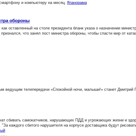
 смартфону и компьютеру на месяц.
#панорама
стра обороны
ак оставленный на столе президента бланк указа о назначении минист
 признался, что занял пост министра обороны, чтобы спасти мир от кат
м ведущим телепередачи «Спокойной ночи, малыши!» станет Дмитрий 
учат сбивать самокатчиков, нарушающих ПДД и угрожающих жизни и здо
"За каждого сбитого нарушителя на корпусе доставщика будут рисоват
вый