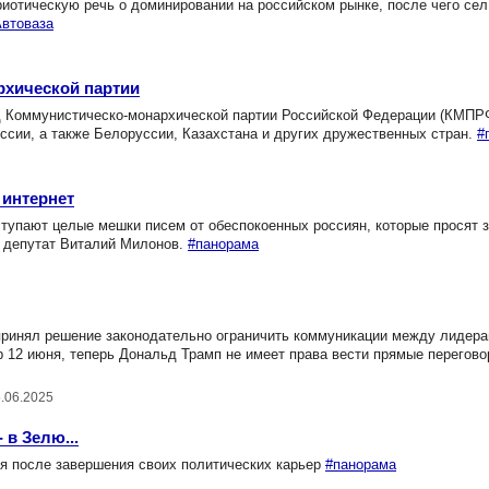
иотическую речь о доминировании на российском рынке, после чего сел
втоваза
рхической партии
 Коммунистическо-монархической партии Российской Федерации (КМПРФ
оссии, а также Белоруссии, Казахстана и других дружественных стран.
#
 интернет
упают целые мешки писем от обеспокоенных россиян, которые просят з
л депутат Виталий Милонов.
#панорама
ринял решение законодательно ограничить коммуникации между лидера
р 12 июня, теперь Дональд Трамп не имеет права вести прямые перегово
6.06.2025
 в Зелю...
я после завершения своих политических карьер
#панорама