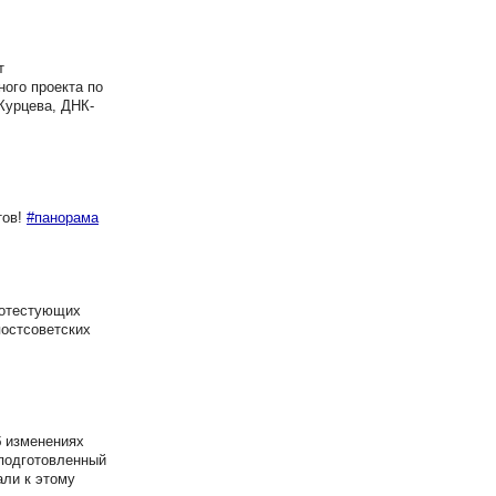
т
ного проекта по
Курцева, ДНК-
тов!
#панорама
ротестующих
постсоветских
 изменениях
 подготовленный
ли к этому