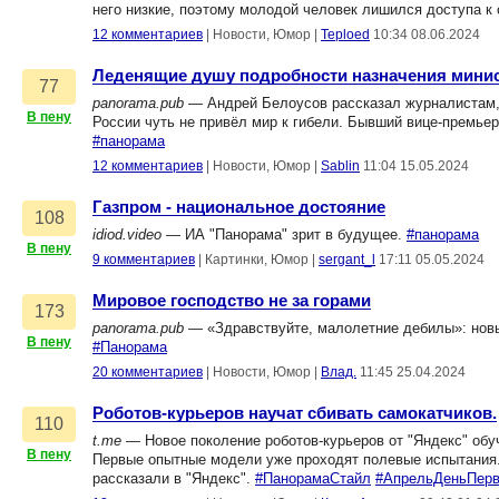
него низкие, поэтому молодой человек лишился доступа к
12 комментариев
|
Новости, Юмор
|
Teploed
10:34 08.06.2024
Леденящие душу подробности назначения мини
77
panorama.pub
— Андрей Белоусов рассказал журналистам, к
В пену
России чуть не привёл мир к гибели. Бывший вице-премьер
#панорама
12 комментариев
|
Новости, Юмор
|
Sablin
11:04 15.05.2024
Газпром - национальное достояние
108
idiod.video
— ИА "Панорама" зрит в будущее.
#панорама
В пену
9 комментариев
|
Картинки, Юмор
|
sergant_l
17:11 05.05.2024
Мировое господство не за горами
173
panorama.pub
— «Здравствуйте, малолетние дебилы»: новы
В пену
#Панорама
20 комментариев
|
Новости, Юмор
|
Влад.
11:45 25.04.2024
Роботов-курьеров научат сбивать самокатчиков.
110
t.me
— Новое поколение роботов-курьеров от "Яндекс" об
В пену
Первые опытные модели уже проходят полевые испытания. 
рассказали в "Яндекс".
#ПанорамаСтайл
#АпрельДеньПер