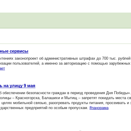
жные сервисы
тениях законопроект об административных штрафах до 700 тыс. рублей
изации пользователей, а именно за авторизацию с помощью зарубежных 
ает
 на улицу 9 мая
обеспечении безопасности граждан в период проведения Дня Победы». 
толицы – Красногорска, Балашихи и Мытищ – запретят покидать места с
х целях мобильной связью, разогревать продукты питания, просеивать и
сударственных предприятий по особым пропускам.
#панорама