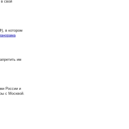
 в свой
), в котором
панорама
апретить им
ми России и
ры с Москвой.