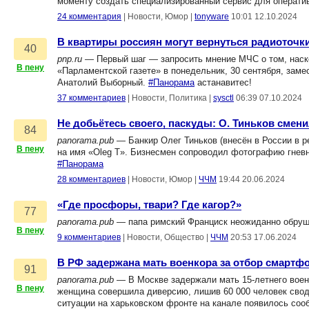
моменту создать специализированный сервис для операти
24 комментария
|
Новости, Юмор
|
tonyware
10:01 12.10.2024
В квартиры россиян могут вернуться радиоточк
40
pnp.ru
— Первый шаг — запросить мнение МЧС о том, наско
В пену
«Парламентской газете» в понедельник, 30 сентября, зам
Анатолий Выборный.
#Панорама
астанавитес!
37 комментариев
|
Новости, Политика
|
sysctl
06:39 07.10.2024
Не добьётесь своего, паскуды: О. Тиньков смен
84
panorama.pub
— Банкир Олег Тиньков (внесён в России в р
В пену
на имя «Oleg T». Бизнесмен сопроводил фотографию гневн
#Панорама
28 комментариев
|
Новости, Юмор
|
ЧЧМ
19:44 20.06.2024
«Где просфоры, твари? Где кагор?»
77
panorama.pub
— папа римский Франциск неожиданно обруш
В пену
9 комментариев
|
Новости, Общество
|
ЧЧМ
20:53 17.06.2024
В РФ задержана мать военкора за отбор смартфо
91
panorama.pub
— В Москве задержали мать 15-летнего военк
В пену
женщина совершила диверсию, лишив 60 000 человек сводо
ситуации на харьковском фронте на канале появилось соо