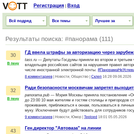
Регистрация
Вход
|
Всё подряд
Все темы
Лучшее за
Результаты поиска: #панорама (111)
ГД ввела штрафы за авторизацию через зарубе
30
tass.ru
— Депутаты Госдумы приняли во втором и третьем ч
В пену
владельцев российских сайтов за нарушения правил автор
числе иностранной электронной почты.
#ПанорамаНеУспев
8 комментариев
|
Новости, Общество
|
Склеп
16:28 09.06.2026
Ради безопасности москвичам запретят выходить
32
panorama.pub
— Мэрия Москвы приняла постановление «Об 
В пену
до 23:00 10 мая жителям и гостям столицы и пригородов с
проживания, приближаться к окнам, пользоваться в личны
муку. Исключения будут действовать для сотрудников го
9 комментариев
|
Новости, Юмор
|
Teploed
18:01 05.05.2026
Ген.директор "Автоваза" на линии
43