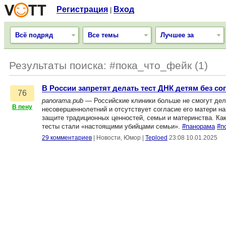
Регистрация
Вход
|
Всё подряд
Все темы
Лучшее за
Результаты поиска: #пока_что_фейк (1)
В России запретят делать тест ДНК детям без со
76
panorama.pub
— Российские клиники больше не смогут дел
В пену
несовершеннолетний и отсутствует согласие его матери на
защите традиционных ценностей, семьи и материнства. Ка
тесты стали «настоящими убийцами семьи».
#панорама
#п
29 комментариев
|
Новости, Юмор
|
Teploed
23:08 10.01.2025