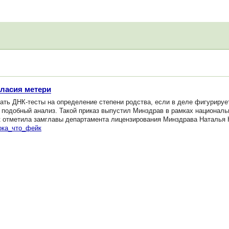
гласия метери
ать ДНК-тесты на определение степени родства, если в деле фигурируе
 подобный анализ. Такой приказ выпустил Минздрав в рамках националь
к отметила замглавы департамента лицензирования Минздрава Наталья 
ока_что_фейк