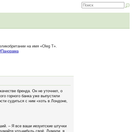
еликобритании на имя «Oleg T».
#Панорама
качестве бренда. Он не уточнил, о
ого горного банка уже выпустили
сти судиться с ним «хоть в Лондоне,
ший. – Я все ваши иезуитские штучки
думайте что-нибудь своё. Думали, я