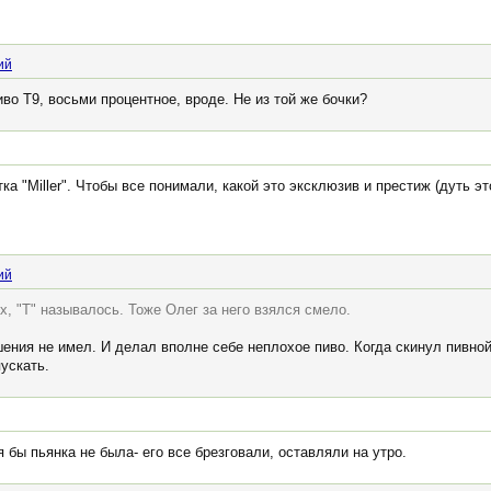
ий
во Т9, восьми процентное, вроде. Не из той же бочки?
ка "Miller". Чтобы все понимали, какой это эксклюзив и престиж (дуть 
ий
х, "Т" называлось. Тоже Олег за него взялся смело.
ения не имел. И делал вполне себе неплохое пиво. Когда скинул пивно
ускать.
я бы пьянка не была- его все брезговали, оставляли на утро.