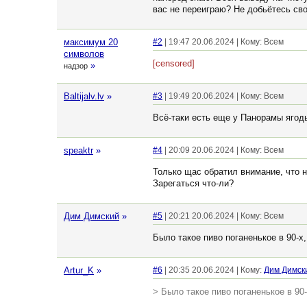
вас не переиграю? Не добьётесь сво
максимум 20
#2
| 19:47 20.06.2024 | Кому: Всем
символов
[censored]
»
надзор
Baltijalv.lv
»
#3
| 19:49 20.06.2024 | Кому: Всем
Всё-таки есть еще у Панорамы ягоды
speaktr
»
#4
| 20:09 20.06.2024 | Кому: Всем
Только щас обратил внимание, что 
Зарегаться что-ли?
Дим Димский
»
#5
| 20:21 20.06.2024 | Кому: Всем
Было такое пиво поганенькое в 90-х,
Artur_K
»
#6
| 20:35 20.06.2024 | Кому:
Дим Димск
> Было такое пиво поганенькое в 90-