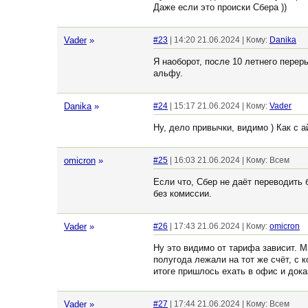
Даже если это происки Сбера ))
Vader
»
#23
| 14:20 21.06.2024 | Кому:
Danika
Я наоборот, после 10 летнего перер
альфу.
Danika
»
#24
| 15:17 21.06.2024 | Кому:
Vader
Ну, дело привычки, видимо ) Как с 
omicron
»
#25
| 16:03 21.06.2024 | Кому: Всем
Если что, Сбер не даёт переводить 
без комиссии.
Vader
»
#26
| 17:43 21.06.2024 | Кому:
omicron
Ну это видимо от тарифа зависит. М
полугода лежали на тот же счёт, с 
итоге пришлось ехать в офис и дока
Vader
»
#27
| 17:44 21.06.2024 | Кому: Всем