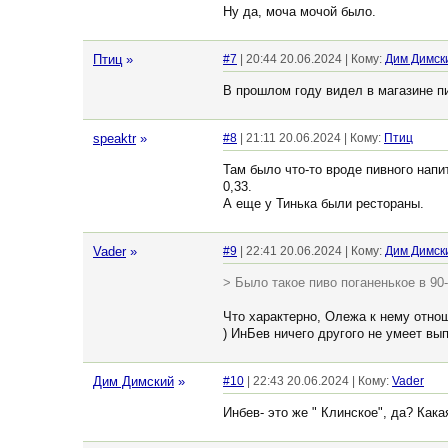
Ну да, моча мочой было.
Птиц
»
#7
| 20:44 20.06.2024 | Кому:
Дим Димск
В прошлом году видел в магазине пи
speaktr
»
#8
| 21:11 20.06.2024 | Кому:
Птиц
Там было что-то вроде пивного напит
0,33.
А еще у Тинька были рестораны.
Vader
»
#9
| 22:41 20.06.2024 | Кому:
Дим Димск
> Было такое пиво поганенькое в 90-
Что характерно, Олежа к нему отнош
) ИнБев ничего другого не умеет вып
Дим Димский
»
#10
| 22:43 20.06.2024 | Кому:
Vader
Инбев- это же " Клинское", да? Кака