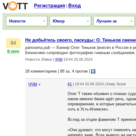
Регистрация
Вход
|
Новости
Юмор
Лучшее за
Не добьётесь своего, паскуды: О. Тиньков смен
84
panorama.pub
— Банкир Олег Тиньков (внесён в России в ре
В пену
Бизнесмен сопроводил фотографию гневным сообщением, в
Новости, Юмор
|
ЧЧМ
19:44 20.06.2024
28 комментариев | 88 за, 4 против
|
ЧЧМ
»
#1
| 19:44 20.06.2024 | Кому: Всем
Олег Т также объявил о планах суди
каком именно банке идёт речь, одна
опровержения, в которых решительно
хоть в Усть-Илимске».
Вслед за отцом фамилию Т приняли 
«Они думают, что могут поменять на
наперёд знаю. Всех выведу на чисту