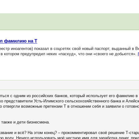
ил фамилию на Т
естр иноагентов) показал в соцсетях свой новый паспорт, выданный в В
 котором предупредил неких «паскуд», что они «своего не добьются».
ться с одним из российских банков, который использует его фамилию в 
ко представители Усть-Илимского сельскохозяйственного банка и Алейск
 отвергли возможные претензии Т в отношении себя и заявили о готовно
также и дети бизнесмена.
звание и всё? На этом конец? – прокомментировал своё решение Т-стар
ю воду. Нечего использовать моё честное имя для заработка денег, при