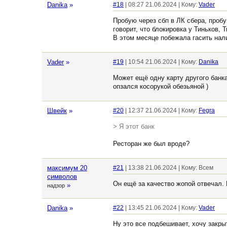
Danika
»
#18
| 08:27 21.06.2024 | Кому:
Vader
Пробую через сбп в ЛК сбера, проб
говорит, что блокировка у Тиньков, Т
В этом месяце побежала гасить нали
Vader
»
#19
| 10:54 21.06.2024 | Кому:
Danika
Может ещё одну карту другого банка
опзался косорукой обезьяной )
Швейк
»
#20
| 12:37 21.06.2024 | Кому:
Fegra
> Я этот банк
Ресторан же был вроде?
максимум 20
#21
| 13:38 21.06.2024 | Кому: Всем
символов
Он ещё за качество жопой отвечал.
»
надзор
Danika
»
#22
| 13:45 21.06.2024 | Кому:
Vader
Ну это все подбешивает, хочу закры