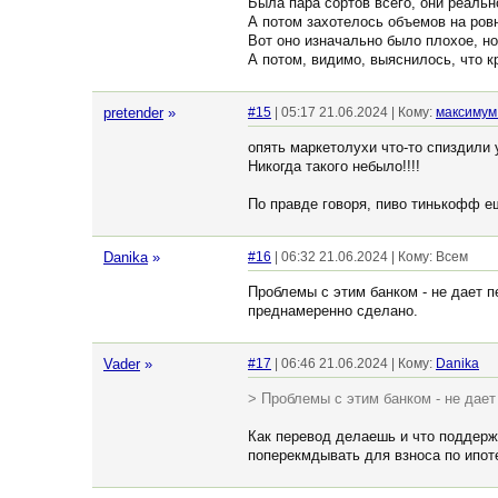
Была пара сортов всего, они реальн
А потом захотелось объемов на ровн
Вот оно изначально было плохое, но
А потом, видимо, выяснилось, что к
pretender
»
#15
| 05:17 21.06.2024 | Кому:
максимум
опять маркетолухи что-то спиздили
Никогда такого небыло!!!!
По правде говоря, пиво тинькофф е
Danika
»
#16
| 06:32 21.06.2024 | Кому: Всем
Проблемы с этим банком - не дает п
преднамеренно сделано.
Vader
»
#17
| 06:46 21.06.2024 | Кому:
Danika
> Проблемы с этим банком - не дает
Как перевод делаешь и что поддерж
поперекмдывать для взноса по ипот