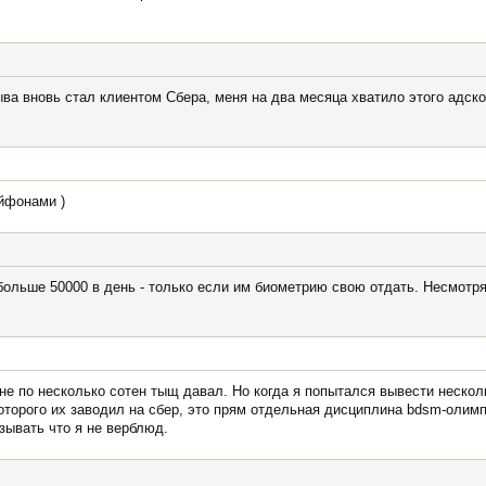
ыва вновь стал клиентом Сбера, меня на два месяца хватило этого адско
айфонами )
больше 50000 в день - только если им биометрию свою отдать. Несмотря
не по несколько сотен тыщ давал. Но когда я попытался вывести нескол
которого их заводил на сбер, это прям отдельная дисциплина bdsm-олим
зывать что я не верблюд.