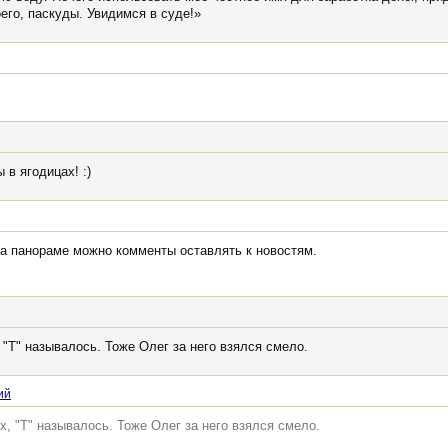
его, паскуды. Увидимся в суде!»
 в ягодицах! :)
на панораме можно комменты оставлять к новостям.
 "Т" называлось. Тоже Олег за него взялся смело.
ий
х, "Т" называлось. Тоже Олег за него взялся смело.