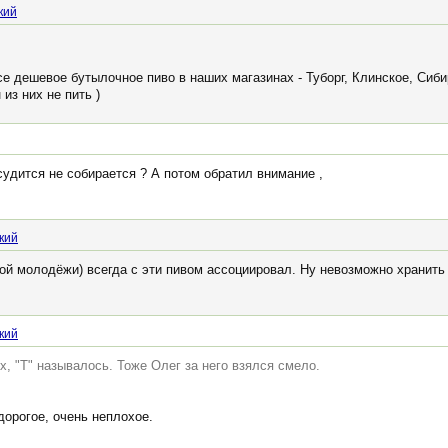
кий
се дешевое бутылочное пиво в наших магазинах - Туборг, Клинское, Сиби
из них не пить )
судится не собирается ? А потом обратил внимание ,
кий
ной молодёжи) всегда с эти пивом ассоциировал. Ну невозможно хранить 
кий
х, "Т" называлось. Тоже Олег за него взялся смело.
дорогое, очень неплохое.