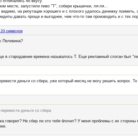
о отличались по вкусу.
ом месте, запустили пиво "Т", собери крышечки, ля-ля...
 видимо, на репутации хорошего и с плохого удалось денежку поиметь, с
редиты давать проще и выгоднее, чем что-то там производить и с тех по
 20 символов
 у Пелевина?
ще в стародавние времена называлось Т. Еще рекламный слоган был "п
еревести деньги со сбера, уже который месяц не могу решить вопрос. То 
 перевести деньги со сбера
ка говорит? Не сбер ли это тебя блочит? У меня проблемы с их стороны
еке.