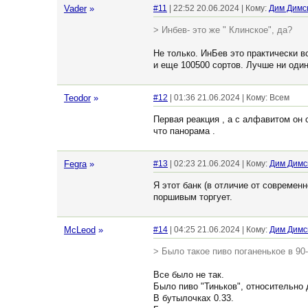
Vader
»
#11
| 22:52 20.06.2024 | Кому:
Дим Димс
> Инбев- это же " Клинское", да?
Не только. ИнБев это практически в
и еще 100500 сортов. Лучше ни один 
Teodor
»
#12
| 01:36 21.06.2024 | Кому: Всем
Первая реакция , а с алфавитом он 
что панорама .
Fegra
»
#13
| 02:23 21.06.2024 | Кому:
Дим Димс
Я этот банк (в отличие от современ
поршивым торгует.
McLeod
»
#14
| 04:25 21.06.2024 | Кому:
Дим Димс
> Было такое пиво поганенькое в 90-
Все было не так.
Было пиво "Тиньков", относительно 
В бутылочках 0.33.