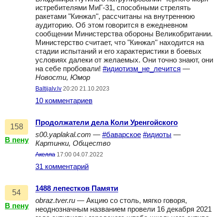
истребителями МиГ-31, способными стрелять
ракетами "Кинжал", рассчитаны на внутреннюю
аудиторию. Об этом говорится в ежедневном
сообщении Министерства обороны Великобритании.
Министерство считает, что "Кинжал" находится на
стадии испытаний и его характеристики в боевых
условиях далеки от желаемых. Они точно знают, они
на себе пробовали!
#идиотизм_не_лечится
—
Новости, Юмор
Baltijalv.lv
20:20 21.10.2023
10 комментариев
Продолжатели дела Коли Уренгойского
158
s00.yaplakal.com
—
#баварское
#идиоты
—
В пену
Картинки, Общество
Акелла
17:00 04.07.2022
31 комментарий
1488 лепестков Памяти
54
obraz.tver.ru
— Акцию со столь, мягко говоря,
В пену
неоднозначным названием провели 16 декабря 2021