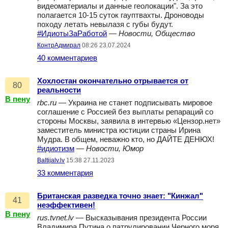
видеоматериалы и данные геолокации". За это
полагается 10-15 суток гауптвахты. Дроноводы
походу летать невылазя с губы будут.
#ИдиотыЗаРаботой
—
Новости, Общество
КонтрАдмирал
08:26 23.07.2024
40 комментариев
Хохлостан окончательно отрывается от
80
реальности
В пену
rbc.ru
— Украина не станет подписывать мировое
соглашение с Россией без выплаты репараций со
стороны Москвы, заявила в интервью «Цензор.нет»
заместитель министра юстиции страны Ирина
Мудра. В общем, неважно кто, но ДАЙТЕ ДЕНЮХ!
#идиотизм
—
Новости, Юмор
Baltijalv.lv
15:38 27.11.2023
33 комментария
Британская разведка точно знает: "Кинжал"
41
неэффективен!
В пену
rus.tvnet.lv
— Высказывания президента России
Владимира Путина о патрулировании Черного моря