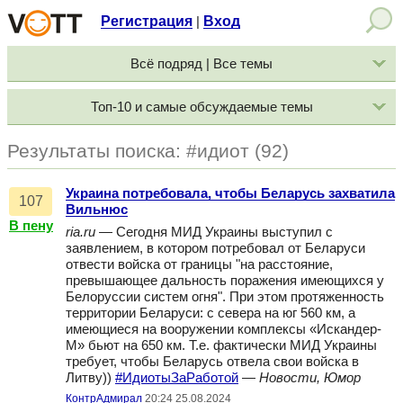
Регистрация
Вход
|
Всё подряд | Все темы
Топ-10 и самые обсуждаемые темы
Результаты поиска: #идиот (92)
Украина потребовала, чтобы Беларусь захватила
107
Вильнюс
В пену
ria.ru
— Сегодня МИД Украины выступил с
заявлением, в котором потребовал от Беларуси
отвести войска от границы "на расстояние,
превышающее дальность поражения имеющихся у
Белоруссии систем огня". При этом протяженность
территории Беларуси: с севера на юг 560 км, а
имеющиеся на вооружении комплексы «Искандер-
М» бьют на 650 км. Т.е. фактически МИД Украины
требует, чтобы Беларусь отвела свои войска в
Литву))
#ИдиотыЗаРаботой
—
Новости, Юмор
КонтрАдмирал
20:24 25.08.2024