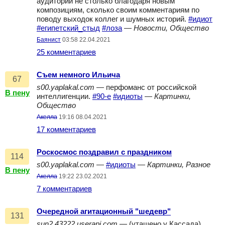
аудитории не столько благодаря новым
композициям, сколько своим комментариям по
поводу выходок коллег и шумных историй.
#идиот
#египетский_стыд
#лоза
—
Новости, Общество
Баянист
03:58 22.04.2021
25 комментариев
Съем немного Ильича
67
s00.yaplakal.com
— перфоманс от российской
В пену
интеллигенции.
#90-е
#идиоты
—
Картинки,
Общество
Акелла
19:16 08.04.2021
17 комментариев
Роскосмос поздравил с праздником
114
s00.yaplakal.com
—
#идиоты
—
Картинки, Разное
В пену
Акелла
19:22 23.02.2021
7 комментариев
Очередной агитационный "шедевр"
131
sun2.43222.userapi.com
— (утащено у Кассада)