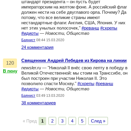
штандарт президента – он пусть будет
императорским на желтом фоне. А российский флаг
должен нести на себе двуглавого орла. Почему? Да
потому, что все великие страны имеют
нестандартные флаги: Англия, США, Япония. У них
нет этих унылых полосочек,"
#реванш
#скрепы
#идиоты
—
Новости, Общество
Баянист
08:44 15.03.2020
24 комментария
Священник Андрей Лебедев из Кирова на линии
120
newsler.ru
— "Николай II внёс свою лепту в победу в
В пену
Великой Отечественной: мы стоим на Транссибе, он
был построен при участии Николая II. Это
позволило спасти Москву."
#скрепы
#реванш
#идиоты
—
Новости, Общество
Баянист
03:49 13.03.2020
38 комментариев
« Пред
1
2
3
4
5
След »