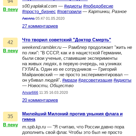
94
s00.yaplakal.com
—
#идиоты
#победобесие
В пену
#просто_бизнес
#повторили
—
Картинки, Разное
Акелла
05:47 01.05.2020
27 комментариев
Что творил советский "Доктор Смерть"
42
weekend.rambler.ru
— Рамблер продолжает "жить не
В пену
по лжи": "В СССР, как и в нацистской Германии,
были свои ученые, ставившие эксперименты
на живых людях, в первую очередь, на узниках
ГУЛАГа. Один из ее сотрудников — Григорий
Майрановский — не просто экспериментировал —
он убивал людей".
#мрази
#десоветизация
#идиоты
—
Новости, Общество
Anvar666
11:35 16.03.2020
20 комментариев
Милейший Милоний против уныния флага и
35
гимна
В пену
m.spb.kp.ru
— "Я считаю, что России давно пора
дополнить свой флаг. Чтобы это был не просто