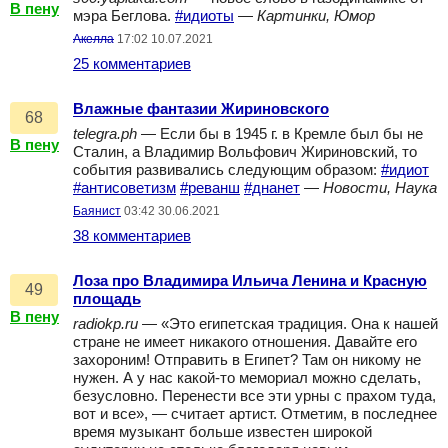
В пену
мэра Беглова.
#идиоты
—
Картинки, Юмор
Акелла
17:02 10.07.2021
25 комментариев
Влажные фантазии Жириновского
68
telegra.ph
— Если бы в 1945 г. в Кремле был бы не
В пену
Сталин, а Владимир Вольфович Жириновский, то
события развивались следующим образом:
#идиот
#антисоветизм
#реванш
#днанет
—
Новости, Наука
Баянист
03:42 30.06.2021
38 комментариев
Лоза про Владимира Ильича Ленина и Красную
49
площадь
В пену
radiokp.ru
— «Это египетская традиция. Она к нашей
стране не имеет никакого отношения. Давайте его
захороним! Отправить в Египет? Там он никому не
нужен. А у нас какой-то мемориал можно сделать,
безусловно. Перенести все эти урны с прахом туда,
вот и все», — считает артист. Отметим, в последнее
время музыкант больше известен широкой