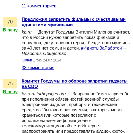
11 комментариев
Предложил запретить фильмы с счастливыми
70
одинокими мужчинами
В пену
kp.ru
— Депутат Госдумы Виталий Милонов считает,
что в России нужно запретить показ фильмов и
сериалов, где у главного героя - бездетного мужчины
за 40 лет нет семьи и детей.
#ИдиотыЗаРаботой
—
Новости, Общество
Склеп
17:45 24.07.2024
33 комментария
Комитет Госдумы по обороне запретил гаджеты
75
на СВО
В пену
tass-ru.turbopages.org
— Запрещено "иметь при себе
при исполнении обязанностей военной службы
электронные изделия, приборы и технические
средства "бытового назначения, в которых могут
храниться или которые позволяют с
использованием информационно-
телекоммуникационной сети Интернет
распространять или предоставлять аудио-, фото-,