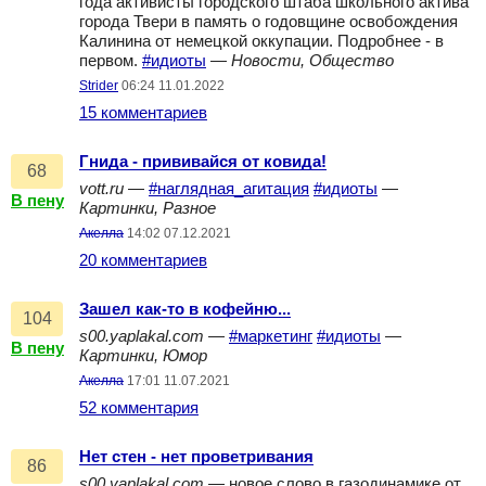
года активисты городского штаба школьного актива
города Твери в память о годовщине освобождения
Калинина от немецкой оккупации. Подробнее - в
первом.
#идиоты
—
Новости, Общество
Strider
06:24 11.01.2022
15 комментариев
Гнида - прививайся от ковида!
68
vott.ru
—
#наглядная_агитация
#идиоты
—
В пену
Картинки, Разное
Акелла
14:02 07.12.2021
20 комментариев
Зашел как-то в кофейню...
104
s00.yaplakal.com
—
#маркетинг
#идиоты
—
В пену
Картинки, Юмор
Акелла
17:01 11.07.2021
52 комментария
Нет стен - нет проветривания
86
s00.yaplakal.com
— новое слово в газодинамике от