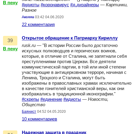
В пену
#идиоты
#коронавирус
#д.дизайнеры
—
Картинки,
Разное
Акелла
03:42 04.06.2020
22 комментария
Открытое обращение к Патриарху Кириллу
39
rusk.ru
— "В истории России было достаточно
В пену
искусных полководцев и героических воинов,
которые, в отличие от Сталина, не запятнали себя
преступлениями против Церкви. Все деятели
коммунистической партии, в той или иной степени
участвующие в антицерковном терроре, начиная с
Ленина, Троцкого и Сталина, могут быть
изображены в православных храмах исключительно
в качестве гонителей христианской веры, как они
изображались в традиционной иконографии."
#скрепы
#единение
#идиоты
—
Новости,
Общество
Баянист
04:52 04.05.2020
10 комментариев
Надежная защита в праздник