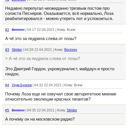
Недавно перепугал неожиданно трезвым постом про
солиста Песняров. Оказывается, всё нормально, Лоза
реабилитировался - можно утереть пот и успокоиться.
#2
Borzoev
| 04:17 22.04.2021 | Кому: Всем
А чё это за педрила слева от лозы?
#3
Strider
| 04:28 22.04.2021 | Кому:
Borzoev
> А чё это за педрила слева от лозы?
Это Дмитрий Гордон, укрожурналист, майдаун и просто
гондон.
#4
Ухум Бухеев
| 04:31 22.04.2021 | Кому: Всем
Почему Лоза еще не озвучил свое авторитетное мнение
относительно эволюции красных гигантов?
#5
Borzoev
| 04:35 22.04.2021 | Кому:
Strider
А почему он на московском радио?