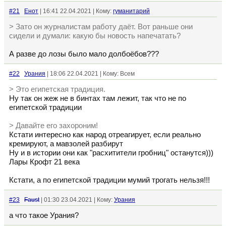
#21
Енот
| 16:41 22.04.2021 | Кому:
гуманитарий
> Зато он журналистам работу даёт. Вот раньше они
сидели и думали: какую бы новость напечатать?
А разве до лозы было мало долбоёбов???
#22
Урания
| 18:06 22.04.2021 | Кому: Всем
> Это египетская традиция.
Ну так он жеж не в бинтах там лежит, так что не по
египетской традиции
> Давайте его захороним!
Кстати интересно как народ отреагирует, если реально
кремируют, а мавзолей разбирут
Ну и в истории они как "расхитители гробниц" останутся)))
Лары Крофт 21 века
Кстати, а по египетской традиции мумий трогать нельзя!!!
#23
Faust
| 01:30 23.04.2021 | Кому:
Урания
а что такое Урания?