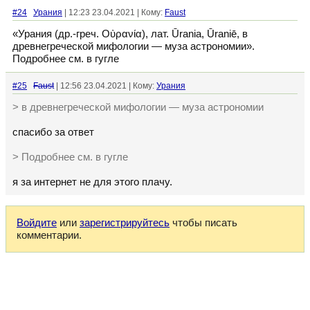
#24
Урания
| 12:23 23.04.2021 | Кому:
Faust
«Урания (др.-греч. Οὐρανία), лат. Ūrania, Ūraniē, в
древнегреческой мифологии — муза астрономии».
Подробнее см. в гугле
#25
Faust
| 12:56 23.04.2021 | Кому:
Урания
> в древнегреческой мифологии — муза астрономии
спасибо за ответ
> Подробнее см. в гугле
я за интернет не для этого плачу.
Войдите
или
зарегистрируйтесь
чтобы писать
комментарии.