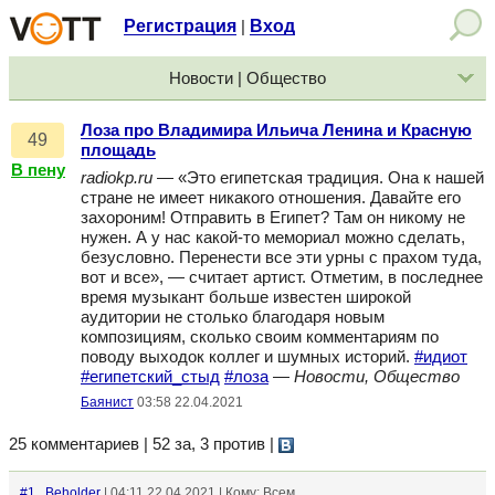
Регистрация
Вход
|
Новости | Общество
Лоза про Владимира Ильича Ленина и Красную
49
площадь
В пену
radiokp.ru
— «Это египетская традиция. Она к нашей
стране не имеет никакого отношения. Давайте его
захороним! Отправить в Египет? Там он никому не
нужен. А у нас какой-то мемориал можно сделать,
безусловно. Перенести все эти урны с прахом туда,
вот и все», — считает артист. Отметим, в последнее
время музыкант больше известен широкой
аудитории не столько благодаря новым
композициям, сколько своим комментариям по
поводу выходок коллег и шумных историй.
#идиот
#египетский_стыд
#лоза
—
Новости, Общество
Баянист
03:58 22.04.2021
25 комментариев | 52 за, 3 против
|
#1
Beholder
| 04:11 22.04.2021 | Кому: Всем