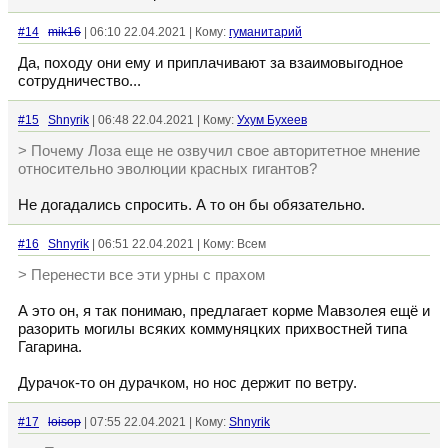
#14
mik16
| 06:10 22.04.2021 | Кому:
гуманитарий
Да, походу они ему и приплачивают за взаимовыгодное
сотрудничество...
#15
Shnyrik
| 06:48 22.04.2021 | Кому:
Ухум Бухеев
> Почему Лоза еще не озвучил свое авторитетное мнение
относительно эволюции красных гигантов?
Не догадались спросить. А то он бы обязательно.
#16
Shnyrik
| 06:51 22.04.2021 | Кому: Всем
> Перенести все эти урны с прахом
А это он, я так понимаю, предлагает корме Мавзолея ещё и
разорить могилы всяких коммуняцких прихвостней типа
Гагарина.
Дурачок-то он дурачком, но нос держит по ветру.
#17
loisop
| 07:55 22.04.2021 | Кому:
Shnyrik