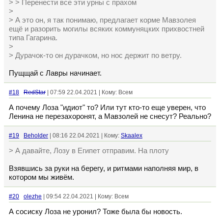
> > Перенести все эти урны с прахом
>
> А это он, я так понимаю, предлагает корме Мавзолея
ещё и разорить могилы всяких коммуняцких прихвостней
типа Гагарина.
>
> Дурачок-то он дурачком, но нос держит по ветру.
Пущщай с Лавры начинает.
#18
RedStar
| 07:59 22.04.2021 | Кому: Всем
А почему Лоза "идиот" то? Или тут кто-то еще уверен, что
Ленина не перезахоронят, а Мавзолей не снесут? Реально?
#19
Beholder
| 08:16 22.04.2021 | Кому:
Skaalex
> А давайте, Лозу в Египет отправим. На плоту
Взявшись за руки на берегу, и ритмами наполняя мир, в
котором мы живём.
#20
olezhe
| 09:54 22.04.2021 | Кому: Всем
А сосиску Лоза не уронил? Тоже была бы новость.