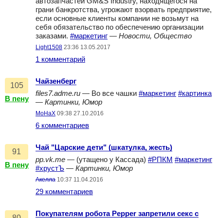
автозапчастей GM&S Industry, находящегося на
грани банкротства, угрожают взорвать предприятие,
если основные клиенты компании не возьмут на
себя обязательство по обеспечению организации
заказами.
#маркетинг
—
Новости, Общество
Light1508
23:36 13.05.2017
1 комментарий
Чайзенберг
105
files7.adme.ru
— Во все чашки
#маркетинг
#картинка
В пену
—
Картинки, Юмор
MoHaX
09:38 27.10.2016
6 комментариев
Чай "Царские дети" (шкатулка, жесть)
91
pp.vk.me
— (утащено у Кассада)
#РПКМ
#маркетинг
В пену
#хрустЪ
—
Картинки, Юмор
Акелла
10:37 11.04.2016
29 комментариев
Покупателям робота Pepper запретили секс с
80