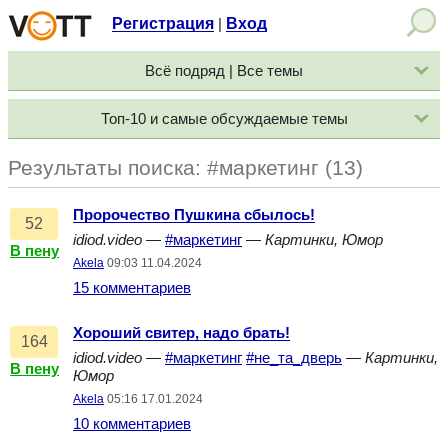
Регистрация
Вход
|
Всё подряд | Все темы
Топ-10 и самые обсуждаемые темы
Результаты поиска: #маркетинг (13)
Пророчество Пушкина сбылось!
52
idiod.video
—
#маркетинг
—
Картинки, Юмор
В пену
Akela
09:03 11.04.2024
15 комментариев
Хороший свитер, надо брать!
164
idiod.video
—
#маркетинг
#не_та_дверь
—
Картинки,
В пену
Юмор
Akela
05:16 17.01.2024
10 комментариев