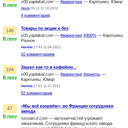
s00.yaplakal.com
—
#маркетинг
—
Картинки, Юмор
В пену
Akela
05:13 22.10.2022
4 комментария
Товары по акции и без
146
s00.yaplakal.com
—
#маркетинг
#300%
—
Картинки,
В пену
Разное
Акелла
17:43 11.04.2022
10 комментариев
Зашел как-то в кофейню...
104
s00.yaplakal.com
—
#маркетинг
#идиоты
—
В пену
Картинки, Юмор
Акелла
17:01 11.07.2021
52 комментария
«Мы всё взорвём»: во Франции сотрудники
47
завода
В пену
russian.rt.com
— автозапчастей угрожают
заказчикам. Сотрудники французского завода