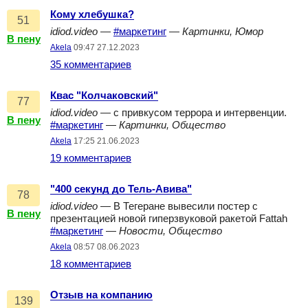
Кому хлебушка?
51
idiod.video
—
#маркетинг
—
Картинки, Юмор
В пену
Akela
09:47 27.12.2023
35 комментариев
Квас "Колчаковский"
77
idiod.video
— с привкусом террора и интервенции.
В пену
#маркетинг
—
Картинки, Общество
Akela
17:25 21.06.2023
19 комментариев
"400 секунд до Тель-Авива"
78
idiod.video
— В Тегеране вывесили постер с
В пену
презентацией новой гиперзвуковой ракетой Fattah
#маркетинг
—
Новости, Общество
Akela
08:57 08.06.2023
18 комментариев
Отзыв на компанию
139