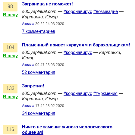
Заграница не поможет!
98
s00.yaplakal.com
—
#коронавирус
#возмездие
—
В пену
Картинки, Юмор
Акелла
20:22 24.03.2020
7 комментариев
Пламенный привет куркулям и барахольщикам!
104
s00.yaplakal.com
—
#коронавирус
—
Картинки,
В пену
Юмор
Акелла
09:47 23.03.2020
52 комментария
Запретил!
133
s00.yaplakal.com
—
#коронавирус
#туркмения
—
В пену
Картинки, Юмор
Акелла
17:42 28.02.2020
34 комментария
Ничто не заменит живого человеческого
116
общения!