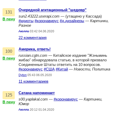
Очередной агитационный "шедевр"
131
sun2.43222.userapi.com
— (утащено у Кассада)
В пену
#идиоты
#коронавирус
#д.дизайнеры
—
Картинки,
Разное
Акелла
03:42 04.06.2020
22 комментария
Америка, ответь!
100
russian.cgtn.com
— Китайское издание "Жэньминь
В пену
жибао" обнародовала статью, в которой призвало
Соединенные Штаты ответить на 10 вопросов.
#коронавирус
#США
#Китай
—
Новости, Политика
Dyton
05:43 06.05.2020
11 комментариев
Сатана напоминает
125
s00.yaplakal.com
—
#коронавирус
—
Картинки,
В пену
Юмор
Акелла
20:12 01.04.2020