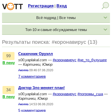
Регистрация
Вход
|
Всё подряд | Все темы
Топ-10 и самые обсуждаемые темы
Результаты поиска: #коронавирус (13)
Сказочник Оруэлл
99
s00.yaplakal.com
—
#коронавирус
#не_то_будущее
В пену
—
Картинки, Юмор
Акелла
09:46 07.06.2020
7 комментариев
Доктор Зло меняет план!
34
s00.yaplakal.com
—
#коронавирус
#погромы_сша
—
В пену
Картинки, Юмор
Акелла
14:53 06.06.2020
5 комментариев