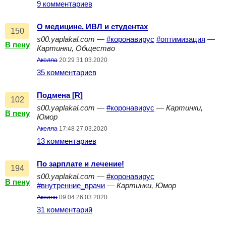
9 комментариев
О медицине, ИВЛ и студентах
150
s00.yaplakal.com
—
#коронавирус
#оптимизация
—
В пену
Картинки, Общество
Акелла
20:29 31.03.2020
35 комментариев
Подмена [R]
102
s00.yaplakal.com
—
#коронавирус
—
Картинки,
В пену
Юмор
Акелла
17:48 27.03.2020
13 комментариев
По зарплате и лечение!
194
s00.yaplakal.com
—
#коронавирус
В пену
#внутренние_врачи
—
Картинки, Юмор
Акелла
09:04 26.03.2020
31 комментарий