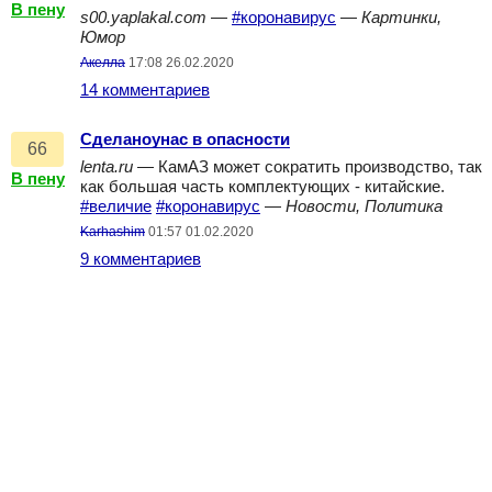
В пену
s00.yaplakal.com
—
#коронавирус
—
Картинки,
Юмор
Акелла
17:08 26.02.2020
14 комментариев
Сделаноунас в опасности
66
lenta.ru
— КамАЗ может сократить производство, так
В пену
как большая часть комплектующих - китайские.
#величие
#коронавирус
—
Новости, Политика
Karhashim
01:57 01.02.2020
9 комментариев