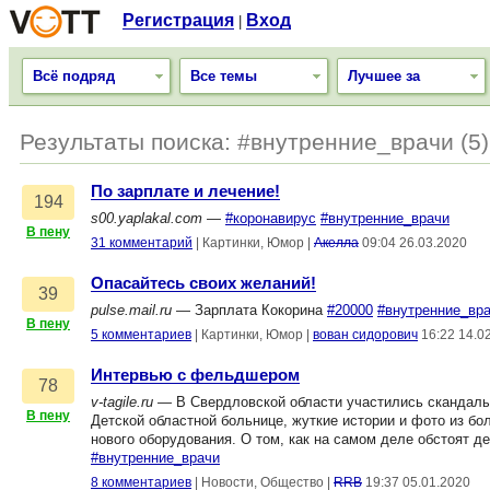
Регистрация
Вход
|
Всё подряд
Все темы
Лучшее за
Результаты поиска: #внутренние_врачи (5)
По зарплате и лечение!
194
s00.yaplakal.com
—
#коронавирус
#внутренние_врачи
В пену
31 комментарий
|
Картинки, Юмор
|
Акелла
09:04 26.03.2020
Опасайтесь своих желаний!
39
pulse.mail.ru
— Зарплата Кокорина
#20000
#внутренние_вр
В пену
5 комментариев
|
Картинки, Юмор
|
вован сидорович
16:22 14.0
Интервью с фельдшером
78
v-tagile.ru
— В Свердловской области участились скандалы 
В пену
Детской областной больнице, жуткие истории и фото из бо
нового оборудования. О том, как на самом деле обстоят 
#внутренние_врачи
8 комментариев
|
Новости, Общество
|
RRB
19:37 05.01.2020