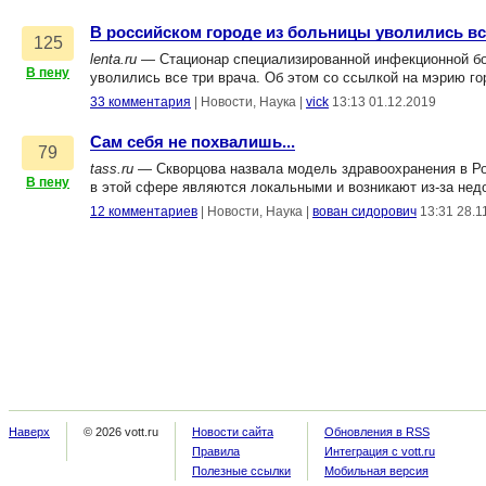
В российском городе из больницы уволились вс
125
lenta.ru
— Стационар специализированной инфекционной бол
В пену
уволились все три врача. Об этом со ссылкой на мэрию 
33 комментария
|
Новости, Наука
|
vick
13:13 01.12.2019
Сам себя не похвалишь...
79
tass.ru
— Скворцова назвала модель здравоохранения в Рос
В пену
в этой сфере являются локальными и возникают из-за нед
12 комментариев
|
Новости, Наука
|
вован сидорович
13:31 28.1
Наверх
© 2026 vott.ru
Новости сайта
Обновления в RSS
Правила
Интеграция с vott.ru
Полезные ссылки
Мобильная версия