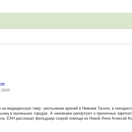
ачи
2.2020
на медицинскую тему: увольнение врачей в Нижнем Тагиле, в онкодисп
льниц в маленьких городах. А чиновники рапортуют о приличных зарплат
дела, ЕАН рассказал фельдшер скорой помощи из Новой Ляли Алексей Ко