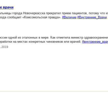
е врачи
ьницы города Новочеркасска прекратил прием пациентов, потому что и
города сообщает «Комсомольская правда».
#Величие
#Внутренние_Врачи
сии одной из эталонных в мире. Как отметила министр здравоохранени
оработки на местах конкретных чиновников или врачей.
#внутренние_вра
1.2019