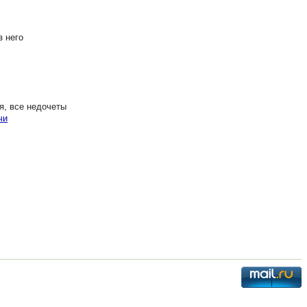
з него
я, все недочеты
чи