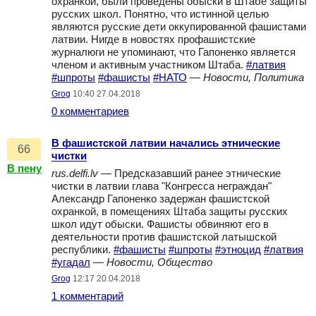
охранкой, были проведены обыски в Штабе защиты
русских школ. Понятно, что истинной целью
являются русские дети оккупированной фашистами
латвии. Нигде в новостях профашистские
журналюги не упоминают, что Гапоненко является
членом и активным участником Штаба.
#латвия
#шпроты
#фашисты
#НАТО
—
Новости, Политика
Grog
10:40 27.04.2018
0 комментариев
В фашистской латвии начались этнические
66
чистки
В пену
rus.delfi.lv
— Предсказавший ранее этнические
чистки в латвии глава "Конгресса неграждан"
Александр Гапоненко задержан фашистской
охранкой, в помещениях Штаба защиты русских
школ идут обыски. Фашисты обвиняют его в
деятельности против фашистской латышской
республики.
#фашисты
#шпроты
#этноцид
#латвия
#угадал
—
Новости, Общество
Grog
12:17 20.04.2018
1 комментарий