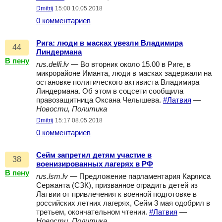
Dmitrij
15:00 10.05.2018
0 комментариев
Рига: люди в масках увезли Владимира
44
Линдермана
В пену
rus.delfi.lv
— Во вторник около 15.00 в Риге, в
микрорайоне Иманта, люди в масках задержали на
остановке политического активиста Владимира
Линдермана. Об этом в соцсети сообщила
правозащитница Оксана Челышева.
#Латвия
—
Новости, Политика
Dmitrij
15:17 08.05.2018
0 комментариев
Сейм запретил детям участие в
38
военизированных лагерях в РФ
В пену
rus.lsm.lv
— Предложение парламентария Карлиса
Сержанта (СЗК), призванное оградить детей из
Латвии от привлечения к военной подготовке в
российских летних лагерях, Сейм 3 мая одобрил в
третьем, окончательном чтении.
#Латвия
—
Новости, Политика