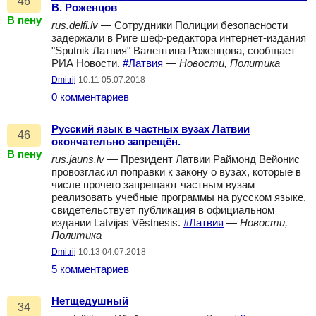
46
В. Роженцов
В пену
rus.delfi.lv
— Сотрудники Полиции безопасности
задержали в Риге шеф-редактора интернет-издания
"Sputnik Латвия" Валентина Роженцова, сообщает
РИА Новости.
#Латвия
—
Новости, Политика
Dmitrij
10:11 05.07.2018
0 комментариев
Русский язык в частных вузах Латвии
46
окончательно запрещён.
В пену
rus.jauns.lv
— Президент Латвии Раймонд Вейонис
провозгласил поправки к закону о вузах, которые в
числе прочего запрещают частным вузам
реализовать учебные программы на русском языке,
свидетельствует публикация в официальном
издании Latvijas Vēstnesis.
#Латвия
—
Новости,
Политика
Dmitrij
10:13 04.07.2018
5 комментариев
Нетщедушный
34