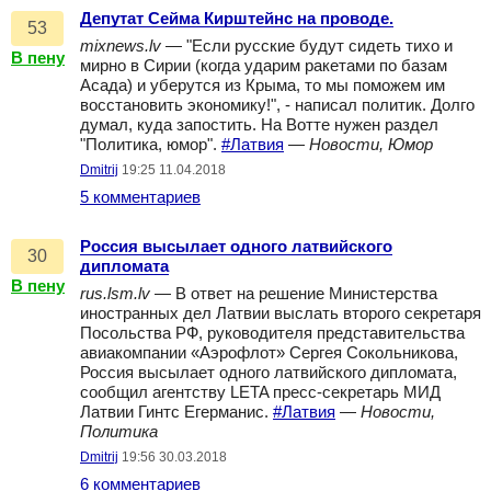
Депутат Сейма Кирштейнс на проводе.
53
mixnews.lv
— "Если русские будут сидеть тихо и
В пену
мирно в Сирии (когда ударим ракетами по базам
Асада) и уберутся из Крыма, то мы поможем им
восстановить экономику!", - написал политик. Долго
думал, куда запостить. На Вотте нужен раздел
"Политика, юмор".
#Латвия
—
Новости, Юмор
Dmitrij
19:25 11.04.2018
5 комментариев
Россия высылает одного латвийского
30
дипломата
В пену
rus.lsm.lv
— В ответ на решение Министерства
иностранных дел Латвии выслать второго секретаря
Посольства РФ, руководителя представительства
авиакомпании «Аэрофлот» Сергея Сокольникова,
Россия высылает одного латвийского дипломата,
сообщил агентству LETA пресс-секретарь МИД
Латвии Гинтс Егерманис.
#Латвия
—
Новости,
Политика
Dmitrij
19:56 30.03.2018
6 комментариев