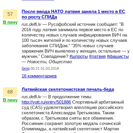
После ввода НАТО латвия заняла 1 место в ЕС
57
по росту СПИДа
В пену
rus.delfi.lv
— Русофобский источник сообщает: "В
2016 году латвия занимала первое место в ЕС по
количеству новых случаев инфицирования ВИЧ на
100 тысяч жителей и по количеству новых случаев
заболевания СПИДом." "35% новых случаев
заражения ВИЧ выявлено у женщин, остальные — у
мужчин." Совпадение?
#шпроты
#латвия
#фашисты
—
Новости, Общество
Grog
00:21 01.03.2018
16 комментариев
Латвийская скелетонистская печаль-беда
68
rus.delfi.lv
— В продолжение темы
В пену
http://vott.ru/entry/501886
Спортивный арбитажный
суд (CAS) удовлетворил апелляцию российского
скелетониста Александра Третьякова. Таким
образом, с Третьякова сняты все обвинения.
Россиянин сохранит золотую медаль сочинской
Олимпиады, а латвийский скелетонист Мартин