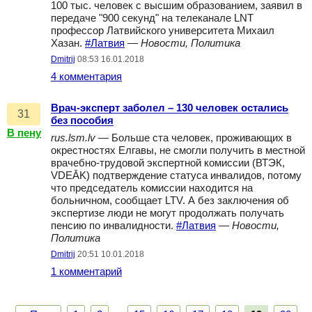
100 тыс. человек с высшим образованием, заявил в
передаче "900 секунд" на телеканале LNT
профессор Латвийского университета Михаил
Хазан.
#Латвия
—
Новости, Политика
Dmitrij
08:53 16.01.2018
4 комментария
Врач-эксперт заболел – 130 человек остались
31
без пособия
В пену
rus.lsm.lv
— Больше ста человек, проживающих в
окрестностях Елгавы, не смогли получить в местной
врачебно-трудовой экспертной комиссии (ВТЭК,
VDEĀK) подтверждение статуса инвалидов, потому
что председатель комиссии находится на
больничном, сообщает LTV. А без заключения об
экспертизе люди не могут продолжать получать
пенсию по инвалидности.
#Латвия
—
Новости,
Политика
Dmitrij
20:51 10.01.2018
1 комментарий