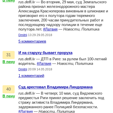
В пену
rus.delfi.lv
— Во вторник, 29 мая, суд Земгальского
района признал железнодорожного мастера
Александра Красноперова виновным в шпионаже и
приговорил его к полутора годам тюремного
заключения, 200 часам принудительных работ и
последующему надзору полиции в течение еще
полутора лет.
#Латвия
—
Новости, Политика
Dmitrij
13:29 29.05.2018
5 комментариев
И на старуху бывает проруха
31
rus.delfi.lv
— ДТП в Риге: за рулем был 100-летний
В пену
водитель.
#Латвия
—
Новости, Политика
Dmitrij
20:09 14.05.2018
1 комментарий
Суд арестовал Владимира Линдермана
40
rus.delfi.lv
— В четверг, 10 мая, суд Видземского
В пену
предместья Риги принял решение заключить под
стражу активиста Владимира Линдермана,
задержанного ранее Полицией безопасности.
#Латвия
—
Новости, Политика