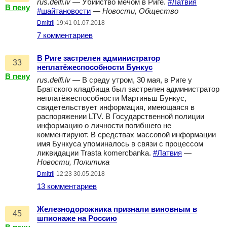
rus.delfi.lv
— Убийство мечом в Риге.
#Латвия
В пену
#шайтановости
—
Новости, Общество
Dmitrij
19:41 01.07.2018
7 комментариев
В Риге застрелен администратор
33
неплатёжеспособности Бункус
В пену
rus.delfi.lv
— В среду утром, 30 мая, в Риге у
Братского кладбища был застрелен администратор
неплатёжеспособности Мартиньш Бункус,
свидетельствует информация, имеющаяся в
распоряжении LTV. В Государственной полиции
информацию о личности погибшего не
комментируют. В средствах массовой информации
имя Бункуса упоминалось в связи с процессом
ликвидации Trasta komercbanka.
#Латвия
—
Новости, Политика
Dmitrij
12:23 30.05.2018
13 комментариев
Железнодорожника признали виновным в
45
шпионаже на Россию