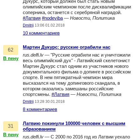
Дукурс, который должен был стать новым
олимпийским чемпионом после дисквалификации
соперника, останется с серебряной наградой.
#Латвия
#nodeviba
—
Новости, Политика
Dmitrij
13:06 01.02.2018
10 комментариев
Мартин Дукурс: русские ограбили нас
62
rus.delfi.lv
— "Русские ограбили нас и уничтожили
В пену
весь олимпийский дух" - Латвийский скелетонист
Мартин Дукурс стал одним из участников нового
документального фильма о допинге в российском
спорте. В нем пятикратный чемпион мира
высказался на тему допингового скандала, в
котором оказались замешаны российские
спортсмены.
#Латвия
—
Новости, Политика
Dmitrij
13:28 30.01.2018
8 комментариев
Латвию покинули 100000 человек с высшим
31
образованием
В пену
rus.delfi.lv
— С 2000 по 2016 год из Латвии уехало