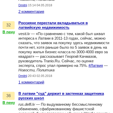
Dmitrij
15:14 04.05.2018
2 комментария
Россияне перестали вкладываться в
32
латвийскую недвижимость
В пену
vesti.lv
— «По сравнению с тем, какой был шквал
интереса к Латвии в 2011-13 годах, сейчас, можно
сказать, что заявок на покупку здесь недвижимости
почти нет, хотя раньше было по 5 заявок в день на
покупку жилья бизнес-класса по 3000-4000 евро за
квадрат» — рассказывает Георгий Качмазов,
руководитель Tranio.Ru. Сейчас, по оценке
эксперта, спрос упал примерно на 75%.
#Латвия
—
Новости, Политика
Dmitrij
20:43 02.05.2018
1 комментарий
В латвии "суд" держит в застенках защитника
36
русских школ
В пену
rus.delfi.lv
— По выдуманному бессмысленному
обвинению, сфабрикованному фашистской