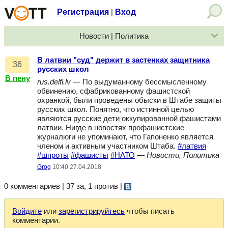
Регистрация
Вход
|
Новости | Политика
В латвии "суд" держит в застенках защитника
36
русских школ
В пену
rus.delfi.lv
— По выдуманному бессмысленному
обвинению, сфабрикованному фашистской
охранкой, были проведены обыски в Штабе защиты
русских школ. Понятно, что истинной целью
являются русские дети оккупированной фашистами
латвии. Нигде в новостях профашистские
журналюги не упоминают, что Гапоненко является
членом и активным участником Штаба.
#латвия
#шпроты
#фашисты
#НАТО
—
Новости, Политика
Grog
10:40 27.04.2018
0 комментариев | 37 за, 1 против
|
Войдите
или
зарегистрируйтесь
чтобы писать
комментарии.