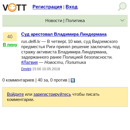
Регистрация
Вход
|
Новости | Политика
Суд арестовал Владимира Линдермана
40
rus.delfi.lv
— В четверг, 10 мая, суд Видземского
В пену
предместья Риги принял решение заключить под
стражу активиста Владимира Линдермана,
задержанного ранее Полицией безопасности.
#Латвия
—
Новости, Политика
Dmitrij
15:00 10.05.2018
0 комментариев | 40 за, 0 против
|
Войдите
или
зарегистрируйтесь
чтобы писать
комментарии.