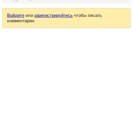
Войдите
или
зарегистрируйтесь
чтобы писать
комментарии.