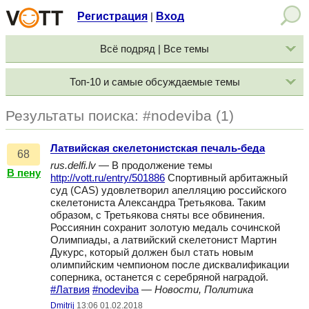
Регистрация
Вход
|
Всё подряд | Все темы
Топ-10 и самые обсуждаемые темы
Результаты поиска: #nodeviba (1)
Латвийская скелетонистская печаль-беда
68
rus.delfi.lv
— В продолжение темы
В пену
http://vott.ru/entry/501886
Спортивный арбитажный
суд (CAS) удовлетворил апелляцию российского
скелетониста Александра Третьякова. Таким
образом, с Третьякова сняты все обвинения.
Россиянин сохранит золотую медаль сочинской
Олимпиады, а латвийский скелетонист Мартин
Дукурс, который должен был стать новым
олимпийским чемпионом после дисквалификации
соперника, останется с серебряной наградой.
#Латвия
#nodeviba
—
Новости, Политика
Dmitrij
13:06 01.02.2018