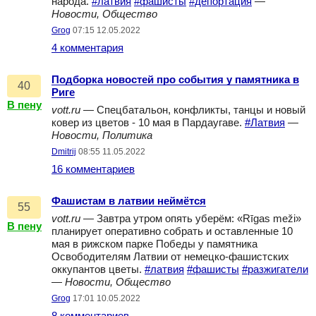
народа.
#латвия
#фашисты
#депортация
—
Новости, Общество
Grog
07:15 12.05.2022
4 комментария
Подборка новостей про события у памятника в
40
Риге
В пену
vott.ru
— Спецбатальон, конфликты, танцы и новый
ковер из цветов - 10 мая в Пардаугаве.
#Латвия
—
Новости, Политика
Dmitrij
08:55 11.05.2022
16 комментариев
Фашистам в латвии неймётся
55
vott.ru
— Завтра утром опять уберём: «Rīgas meži»
В пену
планирует оперативно собрать и оставленные 10
мая в рижском парке Победы у памятника
Освободителям Латвии от немецко-фашистских
оккупантов цветы.
#латвия
#фашисты
#разжигатели
—
Новости, Общество
Grog
17:01 10.05.2022