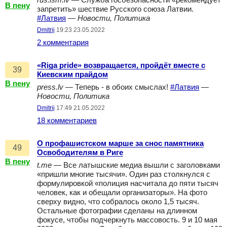
rus.lsm.lv
— Служба госбезопасности «рекомендует
В пену
запретить» шествие Русского союза Латвии.
#Латвия
—
Новости, Политика
Dmitrij
19:23 23.05.2022
2 комментария
«Riga pride» возвращается, пройдёт вместе с
39
Киевским прайдом
В пену
press.lv
— Теперь - в обоих смыслах!
#Латвия
—
Новости, Политика
Dmitrij
17:49 21.05.2022
18 комментариев
О профашистском марше за снос памятника
49
Освободителям в Риге
В пену
t.me
— Все латышские медиа вышли с заголовками
«пришли многие тысячи». Один раз столкнулся с
формулировкой «полиция насчитала до пяти тысяч
человек, как и обещали организаторы». На фото
сверху видно, что собралось около 1,5 тысяч.
Остальные фотографии сделаны на длинном
фокусе, чтобы подчеркнуть массовость. 9 и 10 мая