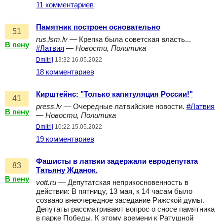
11 комментариев
Памятник построен основательно
51
rus.lsm.lv
— Крепка была советская власть...
В пену
#Латвия
—
Новости, Политика
Dmitrij
13:32 16.05.2022
18 комментариев
Кирштейнс: "Только капитуляция России!"
41
press.lv
— Очередные латвийские новости.
#Латвия
В пену
—
Новости, Политика
Dmitrij
10:22 15.05.2022
19 комментариев
Фашисты в латвии задержали евродепутата
83
Татьяну Жданок.
В пену
vott.ru
— Депутатская неприкосновенность в
действии: В пятницу, 13 мая, к 14 часам было
созвано внеочередное заседание Рижской думы.
Депутаты рассматривают вопрос о сносе памятника
в парке Победы. К этому времени к Ратушной