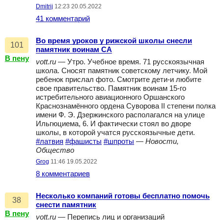
Dmitrij
12:23 20.05.2022
41 комментарий
Во время уроков у рижской школы снесли
101
памятник воинам СА
В пену
vott.ru
— Утро. Учебное время. 71 русскоязычная
школа. Сносят памятник советскому летчику. Мой
ребенок прислал фото. Смотрите дети-и любите
свое правительство. Памятник воинам 15-го
истребительного авиационного Оршанского
Краснознамённого ордена Суворова II степени полка
имени Ф. Э. Дзержинского располагался на улице
Ильгюциема, 6. И фактически стоял во дворе
школы, в которой учатся русскоязычные дети.
#латвия
#фашисты
#шпроты
—
Новости,
Общество
Grog
11:46 19.05.2022
8 комментариев
Несколько компаний готовы бесплатно помочь
38
снести памятник
В пену
vott.ru
— Перепись лиц и организаций