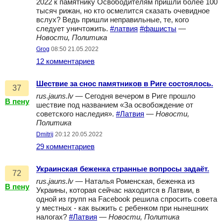
2022 к памятнику Освободителям пришли более 100
тысяч рижан, но кто осмелится сказать очевидное
вслух? Ведь пришли неправильные, те, кого
следует уничтожить.
#латвия
#фашисты
—
Новости, Политика
Grog
08:50 21.05.2022
12 комментариев
Шествие за снос памятников в Риге состоялось.
37
rus.jauns.lv
— Сегодня вечером в Риге прошло
В пену
шествие под названием «За освобождение от
советского наследия».
#Латвия
—
Новости,
Политика
Dmitrij
20:12 20.05.2022
29 комментариев
Украинская беженка странные вопросы задаёт.
72
rus.jauns.lv
— Наталья Роменская, беженка из
В пену
Украины, которая сейчас находится в Латвии, в
одной из групп на Facebook решила спросить совета
у местных - как выжить с ребенком при нынешних
налогах?
#Латвия
—
Новости, Политика