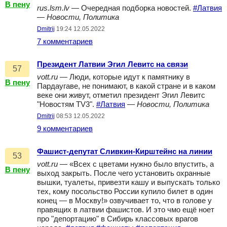
В пену
rus.lsm.lv
— Очередная подборка новостей.
#Латвия
—
Новости, Политика
Dmitrij
19:24 12.05.2022
7 комментариев
Президент Латвии Эгил Левитс на связи
57
vott.ru
— Люди, которые идут к памятнику в
В пену
Пардаугаве, не понимают, в какой стране и в каком
веке они живут, отметил президент Эгил Левитс
"Новостям TV3".
#Латвия
—
Новости, Политика
Dmitrij
08:53 12.05.2022
9 комментариев
Фашист-депутат Сливкин-Кирштейнс на линии
53
vott.ru
— «Всех с цветами нужно было впустить, а
В пену
выход закрыть. После чего установить охранные
вышки, туалеты, привезти кашу и выпускать только
тех, кому посольство России купило билет в один
конец — в Москву!» озвучивает то, что в голове у
правящих в латвии фашистов. И это чмо ещё ноет
про "депортацию" в Сибирь классовых врагов