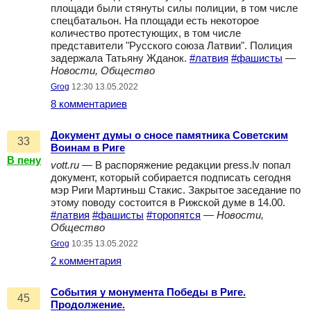
площади были стянуты силы полиции, в том числе
спецбатальон. На площади есть некоторое
количество протестующих, в том числе
представители "Русского союза Латвии". Полиция
задержала Татьяну Жданок.
#латвия
#фашисты
—
Новости, Общество
Grog
12:30 13.05.2022
8 комментариев
Документ думы о сносе памятника Советским
33
Воинам в Риге
В пену
vott.ru
— В распоряжение редакции press.lv попал
документ, который собирается подписать сегодня
мэр Риги Мартиньш Стакис. Закрытое заседание по
этому поводу состоится в Рижской думе в 14.00.
#латвия
#фашисты
#торопятся
—
Новости,
Общество
Grog
10:35 13.05.2022
2 комментария
События у монумента Победы в Риге.
45
Продолжение.