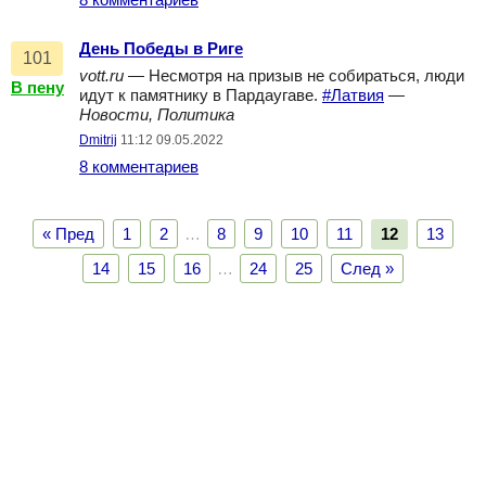
8 комментариев
День Победы в Риге
101
vott.ru
— Несмотря на призыв не собираться, люди
В пену
идут к памятнику в Пардаугаве.
#Латвия
—
Новости, Политика
Dmitrij
11:12 09.05.2022
8 комментариев
« Пред
1
2
…
8
9
10
11
12
13
14
15
16
…
24
25
След »