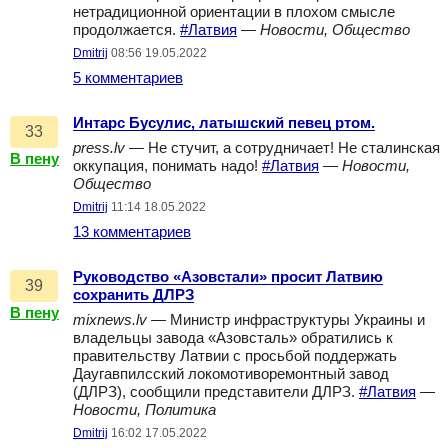
нетрадиционной ориентации в плохом смысле
продолжается.
#Латвия
—
Новости, Общество
Dmitrij
08:56 19.05.2022
5 комментариев
Интарс Бусулис, латышский певец ртом.
33
press.lv
— Не стучит, а сотрудничает! Не сталинская
В пену
оккупация, понимать надо!
#Латвия
—
Новости,
Общество
Dmitrij
11:14 18.05.2022
13 комментариев
Руководство «Азовстали» просит Латвию
39
сохранить ДЛРЗ
В пену
mixnews.lv
— Министр инфраструктуры Украины и
владельцы завода «Азовсталь» обратились к
правительству Латвии с просьбой поддержать
Даугавпилсский локомотиворемонтный завод
(ДЛРЗ), сообщили представители ДЛРЗ.
#Латвия
—
Новости, Политика
Dmitrij
16:02 17.05.2022