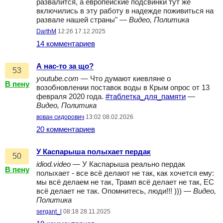
развалится, а европейские подсвинки тут же
включились в эту работу в надежде поживиться на
развале нашей страны" —
Видео, Политика
DarthM
12:26 17.12.2025
14 комментариев
А нас-то за що?
53
youtube.com
— Что думают киевляне о
В пену
возобновлении поставок воды в Крым опрос от 13
февраля 2020 года.
#таблетка_для_памяти
—
Видео, Политика
вован сидорович
13:02 08.02.2026
20 комментариев
У Каспарыша полыхает пердак
50
idiod.video
— У Каспарыша реально пердак
В пену
полыхает - все всё делают не так, как хочется ему:
мы всё делаем не так, Трамп всё делает не так, ЕС
всё делает не так. Опомнитесь, люди!!! ))) —
Видео,
Политика
sergant_l
08:18 28.11.2025