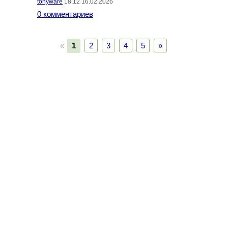
tonyware
18:12 16.02.2026
0 комментариев
«
1
2
3
4
5
»