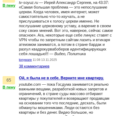
tv-soyuz.ru
— Иерей Александр Сергеев, на 43:37:
В пену
«Самая большая проблема — это непослушание
церкви. Когда человек, имея интернет, может
самостоятельно что-то изучать, а не
прислушиваться к голосу церкви именно. Не
послушание церковному уставу, а варение в своем
соку своих мнений. Вот это, наверное, сейчас самое
опасное». Ага, некоторые еще себе линукс ставят с
VPN чтобы по запретным сайтам лазить и втихаря
атеизмом заниматся, а потом в стране бардак и
разгул квадрокурвабоберов идентифицирующих
себя лошадью!!! —
Видео, Политика
tonyware
11:08 13.11.2025
38 комментариев
Ой, я была не в себе. Верните мне квартиру.
65
youtube.com
— пока Госдума занимается реально
В пену
важными вещами, разработкой новых запретов и
ограничений, в стране суды массово отбирают
квартиры у покупателей и возвращают продавцам
на основании того что последние, дескать, были
обмануты мошенниками. Люди остаются без
квартиры и без денег. Видео большое, но