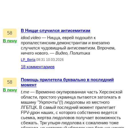
В Ницце случился антисемитизм
58
idiod.video
— Ницца, еврей подошёл к
В пену
пропалестинским демонстрантам и внезапно
случился чудовищный антисемитизм. Впрочем,
ничего нового. —
Видео, Политика
LP_Beria
08:31 10.03.2026
18 комментариев
Помощь прилетела буквально в последний
58
момент
В пену
t.me
— Временно окупированная часть Херсонской
области, простого украинца пытаются затолкать в
машину "Укрпочты"(!) людоловы из местного
ЛГБТЦК. В самый последний момент прилетает
FPV-дрон наших, с которого собственно ведется
сьемка, жертва людоловов получает возможность
сбежать. Три упыря-людолова к сожалению тоже