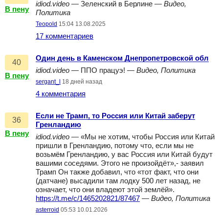
idiod.video
— Зеленский в Берлине —
Видео,
В пену
Политика
Teopold
15:04 13.08.2025
17 комментариев
Один день в Каменском Днепропетровской обл
40
idiod.video
— ППО працуэ! —
Видео, Политика
В пену
sergant_l
18 дней назад
4 комментария
Если не Трамп, то Россия или Китай заберут
36
Гренландию
В пену
idiod.video
— «Мы не хотим, чтобы Россия или Китай
пришли в Гренландию, потому что, если мы не
возьмём Гренландию, у вас Россия или Китай будут
вашими соседями. Этого не произойдёт»,- заявил
Трамп Он также добавил, что «тот факт, что они
(датчане) высадили там лодку 500 лет назад, не
означает, что они владеют этой землёй».
https://t.me/c/1465202821/87467
—
Видео, Политика
asterroid
05:53 10.01.2026