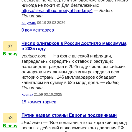
сбежали, но четвертый ублюдок уже больше никого
никогда не похитит. Для безтележных:
https://files.catbox.moe/yuh5md.mp4
—
Видео,
Политика
tonyware
06:19 28.02.2026
0 комментариев
Число олигархов в России достигло максимума
57
в 2025 году
В пену
youtube.com
— На фоне высокой инфляции,
запредельных кредитных ставок и растущих
налогов для граждан в 2025 году число российских
олигархов и их активы достигли рекорда за всю
историю страны. 146 миллиардеров обладают
капиталом на сумму в 625 млрд долл. —
Видео,
Политика
Ковпак
21:59 03.10.2025
19 комментариев
Путин назвал страны Европы подсвинками
53
idiod.video
— "Все полагали, что за короткий период
В пену
военных действий и экономического давления РФ