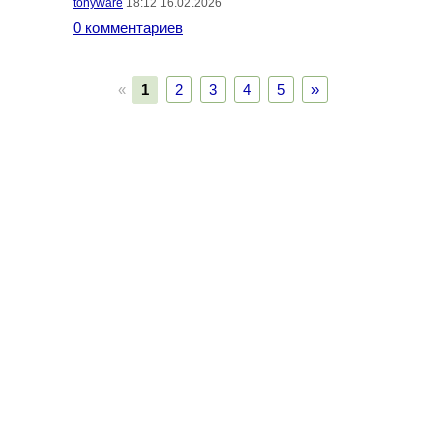
tonyware
18:12 16.02.2026
0 комментариев
«
1
2
3
4
5
»