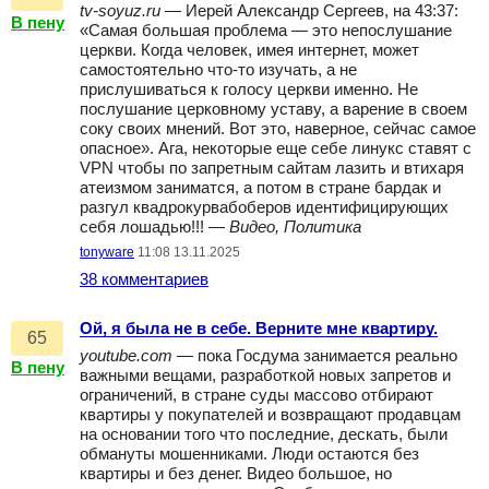
tv-soyuz.ru
— Иерей Александр Сергеев, на 43:37:
В пену
«Самая большая проблема — это непослушание
церкви. Когда человек, имея интернет, может
самостоятельно что-то изучать, а не
прислушиваться к голосу церкви именно. Не
послушание церковному уставу, а варение в своем
соку своих мнений. Вот это, наверное, сейчас самое
опасное». Ага, некоторые еще себе линукс ставят с
VPN чтобы по запретным сайтам лазить и втихаря
атеизмом заниматся, а потом в стране бардак и
разгул квадрокурвабоберов идентифицирующих
себя лошадью!!! —
Видео, Политика
tonyware
11:08 13.11.2025
38 комментариев
Ой, я была не в себе. Верните мне квартиру.
65
youtube.com
— пока Госдума занимается реально
В пену
важными вещами, разработкой новых запретов и
ограничений, в стране суды массово отбирают
квартиры у покупателей и возвращают продавцам
на основании того что последние, дескать, были
обмануты мошенниками. Люди остаются без
квартиры и без денег. Видео большое, но