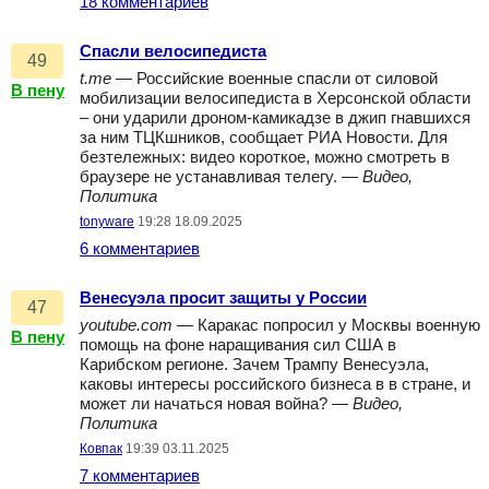
18 комментариев
Спасли велосипедиста
49
t.me
— Российские военные спасли от силовой
В пену
мобилизации велосипедиста в Херсонской области
– они ударили дроном-камикадзе в джип гнавшихся
за ним ТЦКшников, сообщает РИА Новости. Для
безтележных: видео короткое, можно смотреть в
браузере не устанавливая телегу. —
Видео,
Политика
tonyware
19:28 18.09.2025
6 комментариев
Венесуэла просит защиты у России
47
youtube.com
— Каракас попросил у Москвы военную
В пену
помощь на фоне наращивания сил США в
Карибском регионе. Зачем Трампу Венесуэла,
каковы интересы российского бизнеса в в стране, и
может ли начаться новая война? —
Видео,
Политика
Ковпак
19:39 03.11.2025
7 комментариев