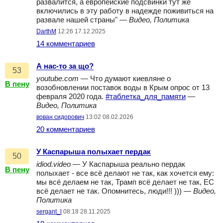
развалится, а европейские подсвинки тут же
включились в эту работу в надежде поживиться на
развале нашей страны" —
Видео, Политика
DarthM
12:26 17.12.2025
14 комментариев
А нас-то за що?
53
youtube.com
— Что думают киевляне о
В пену
возобновлении поставок воды в Крым опрос от 13
февраля 2020 года.
#таблетка_для_памяти
—
Видео, Политика
вован сидорович
13:02 08.02.2026
20 комментариев
У Каспарыша полыхает пердак
50
idiod.video
— У Каспарыша реально пердак
В пену
полыхает - все всё делают не так, как хочется ему:
мы всё делаем не так, Трамп всё делает не так, ЕС
всё делает не так. Опомнитесь, люди!!! ))) —
Видео,
Политика
sergant_l
08:18 28.11.2025