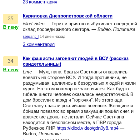
23 комментария
Куриловка Днепропетровской области
35
idiod.video
— Горит и приятно выбухивает очередной
В пену
склад посреди жилого сектора. —
Видео, Политика
sergant_l
14 дней назад
3 комментария
Как фашисты загоняют людей в ВСУ (рассказ
34
свидетельницы)
В пену
t.me
— Муж, папа, братья Светланы отказались
воевать на стороне ВСУ. И тогда противники, не
раздумывая, целились в безоружных людей и жали
курок. На этом кошмар не закончился. Как будто
гибель шести человек оказалась недостаточной. В
дом бросили снаряд и "горючки". Из этого ада
Светлану спасли российские военные. Женщине и
бойцам повезло: во время эвакуации пошёл снег, и
вражеские дроны не летали. Сейчас Светлана
находится в безопасном месте, в ПВР города
Рубежное ЛНР
https://idiod.video/gdn0y8.mp4
—
Видео, Политика