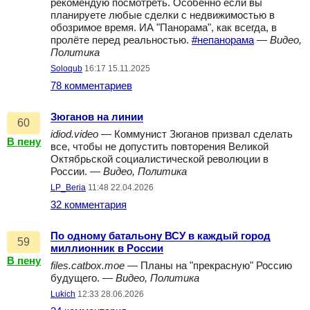
рекомендую посмотреть. Особенно если вы
планируете любые сделки с недвижимостью в
обозримое время. ИА "Панорама", как всегда, в
пролёте перед реальностью.
#непанорама
—
Видео,
Политика
Soloqub
16:17 15.11.2025
78 комментариев
Зюганов на линии
60
idiod.video
— Коммунист Зюганов призвал сделать
В пену
все, чтобы не допустить повторения Великой
Октябрьской социалистической революции в
России. —
Видео, Политика
LP_Beria
11:48 22.04.2026
32 комментария
По одному батальону ВСУ в каждый город
59
миллионник в России
В пену
files.catbox.moe
— Планы на "прекрасную" Россию
будущего. —
Видео, Политика
Lukich
12:33 28.06.2026