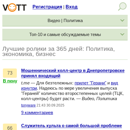
Регистрация
Вход
|
Видео | Политика
Топ-10 и самые обсуждаемые темы
Лучшие ролики за 365 дней: Политика,
экономика, бизнес
Мошеннический колл-центр в Днепропетровске
73
принял входящий
В пену
t.me
— Для безтележных:
прилет "Герани"
и
вид
изнутри
. Надеюсь по мере увеличения выпуска
"Гераней" количество второстепенных целей (ТЦК,
колл-центры) будет расти. —
Видео, Политика
tonyware
21:43 30.09.2025
9 комментариев
Служитель культа о самой большой проблеме
66