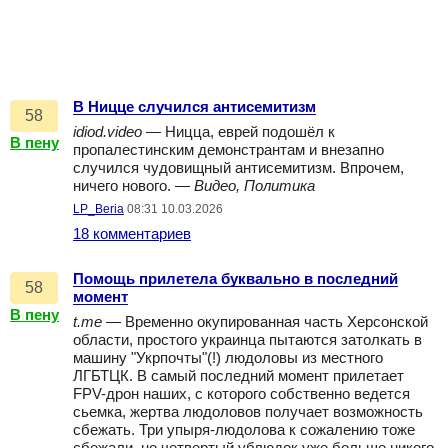
В Ницце случился антисемитизм
58
idiod.video
— Ницца, еврей подошёл к
В пену
пропалестинским демонстрантам и внезапно
случился чудовищный антисемитизм. Впрочем,
ничего нового. —
Видео, Политика
LP_Beria
08:31 10.03.2026
18 комментариев
Помощь прилетела буквально в последний
58
момент
В пену
t.me
— Временно окупированная часть Херсонской
области, простого украинца пытаются затолкать в
машину "Укрпочты"(!) людоловы из местного
ЛГБТЦК. В самый последний момент прилетает
FPV-дрон наших, с которого собственно ведется
сьемка, жертва людоловов получает возможность
сбежать. Три упыря-людолова к сожалению тоже