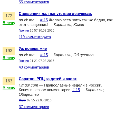
55 комментариев
Священник дал напутствие девушкам.
172
pp.vk.me
—
#-15
Желаю всем жить так же бедно, как
В пену
этот священник! —
Картинки, Юмор
Гречин
15:57 30.08.2016
119 комментариев
Уж поверь мне
193
pp.vk.me
—
#-15
—
Картинки, Общество
В пену
Гречин
21:21 07.08.2016
40 комментариев
Саратов. РПЦ за детей и спорт.
163
i.imgur.com
— Православные недели в России.
В пену
Копия в первом комментарии.
#-15
—
Картинки,
Общество
Crypt
07:55 22.05.2016
37 комментариев