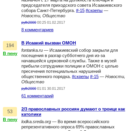
назначен с 27 марта на должность ключаря и
председателя приходского совета Исаакиевского
собора Санкт-Петербурга.
#-15
#скрепы
—
Новости, Общество
pyth2000
00:25 01.02.2017
8 комментариев
В Исаакий вызван ОМОН
194
fontanka.ru
— Исаакиевский собор закрыли для
В пену
посещения в разгар субботнего дня из-за
начавшейся церковной службы. Также в музей
прибыли сотрудники полиции и ОМОН с целью
пресечения потенциальных нарушений
общественного порядка.
#скрепы
#-15
—
Новости,
Общество
pyth2000
01:01 30.01.2017
61 комментарий
2/3 православных россиян думают о троице как
53
католики
В пену
lodka.sreda.org
— Во время всероссийского
репрезентативного опроса 69% православных