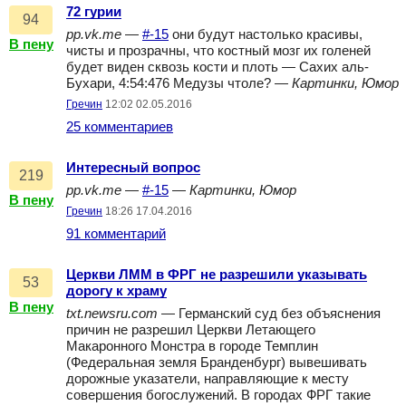
72 гурии
94
pp.vk.me
—
#-15
они будут настолько красивы,
В пену
чисты и прозрачны, что костный мозг их голеней
будет виден сквозь кости и плоть — Сахих аль-
Бухари, 4:54:476 Медузы чтоле? —
Картинки, Юмор
Гречин
12:02 02.05.2016
25 комментариев
Интересный вопрос
219
pp.vk.me
—
#-15
—
Картинки, Юмор
В пену
Гречин
18:26 17.04.2016
91 комментарий
Церкви ЛММ в ФРГ не разрешили указывать
53
дорогу к храму
В пену
txt.newsru.com
— Германский суд без объяснения
причин не разрешил Церкви Летающего
Макаронного Монстра в городе Темплин
(Федеральная земля Бранденбург) вывешивать
дорожные указатели, направляющие к месту
совершения богослужений. В городах ФРГ такие