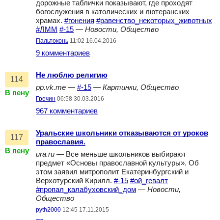
дорожные таблички показывают, где проходят
богослужения в католических и лютеранских
храмах.
#гонения
#равенство_некоторых_животных
#ЛММ
#-15
—
Новости, Общество
Пальтоконь
11:02 16.04.2016
9 комментариев
Не люблю религию
114
pp.vk.me
—
#-15
—
Картинки, Общество
В пену
Гречин
06:58 30.03.2016
967 комментариев
Уральские школьники отказываются от уроков
117
православия.
В пену
ura.ru
— Все меньше школьников выбирают
предмет «Основы православной культуры». Об
этом заявил митрополит Екатеринбургский и
Верхотурский Кирилл.
#-15
#ой_гевалт
#пропал_калабуховский_дом
—
Новости,
Общество
pyth2000
12:45 17.11.2015