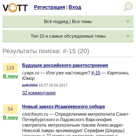
Регистрация
Вход
|
Всё подряд | Все темы
Топ-10 и самые обсуждаемые темы
Результаты поиска: #-15 (20)
Будущее российского ракетостроения
118
i.yapx.ru
— Или уже настоящее?
#-15
—
Картинки,
В пену
Юмор
pyth2000
18:27 10.04.2017
32 комментария
Новый завхоз Исаакиевского собора
54
civicforum.ru
— Определением митрополита Санкт-
В пену
Петербургского и Ладожского Варсонофия
смотритель митрополичьих покоев Александро-
Невской лавры архимандрит Серафим (Шкредь)