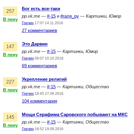
Бог есть все-таки
257
pp.vk.me
—
#-15
и
#галя_ру
—
Картинки, Юмор
В пену
Гречин
17:07 14.11.2016
27 комментариев
Это Дарвин
147
pp.vk.me
—
#-15
—
Картинки, Юмор
В пену
Гречин
09:07 10.10.2016
69 комментариев
Укрепление религий
227
pp.vk.me
—
#-15
—
Картинки, Общество
В пену
Гречин
18:45 27.09.2016
104 комментария
Мощи Серафима Саровского побывают на МКС
145
pp.vk.me
—
#-15
—
Картинки, Общество
В пену
Гречин
18:52 19.09.2016