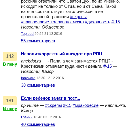
россиян ответили, что Святой Дух, по их мнению,
исходит не только от Отца, но и от Сына. Такой
взгляд соответствует католической, а не
православной традиции
#скрепы
#православие_головного_мозга
#духовность
#-15
—
Новости, Общество
Teploed
20:52 21.12.2016
55 комментариев
Неполиткорректный анекдот про РПЦ
142
anekdot.ru
— - Папа, а чем занимается РПЦ? -
В пену
Крестиками отмечает куда нести деньги.
#-15
—
Новости, Юмор
tonyware
13:30 12.12.2016
38 комментариев
Если ребенок зачат в пост...
181
pp.vk.me
—
#скрепы
#-15
#мракобесие
—
Картинки,
В пену
Юмор
Гречин
16:46 03.12.2016
40 комментариев