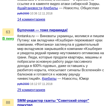
ссылке и в каменте видео атаки сибирской Зорры.
#шайтановости
#дебилы
—
Новости, Общество
pyth2000
10:36 12.11.2018
14 комментариев
Булочная — тоже пирамида!
63
fontanka.ru
— Виноваты украинцы, молимся и пишем
В пену
Путину: как вкладчики «Кэшбери» переживают крах
компании. «Фонтанка» заглянула в удивительный
мир вкладчиков закрывшейся компании «Кэшбери»
и увидела редкий пример неутомимого оптимизма на
грани. Люди, которые продали квартиры, машины и
побросали основную работу ради пассивного
дохода в 600% годовых, даже оставшись у
разбитого корыта, «посылают сигналы Вселенной» с
балконов и готовятся к новому раунду
«инвестиций».
#дебилы
—
Новости, Юмор
pyth2000
16:12 07.11.2018
29 комментариев
SMM-редактор газеты "Советский спорт"
88
пошутил