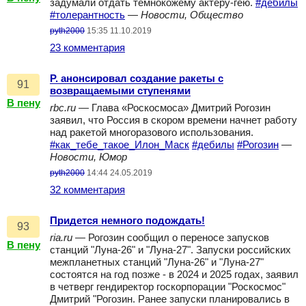
задумали отдать темнокожему актеру-гею.
#дебилы
#толерантность
—
Новости, Общество
pyth2000
15:35 11.10.2019
23 комментария
Р. анонсировал создание ракеты с
91
возвращаемыми ступенями
В пену
rbc.ru
— Глава «Роскосмоса» Дмитрий Рогозин
заявил, что Россия в скором времени начнет работу
над ракетой многоразового использования.
#как_тебе_такое_Илон_Маск
#дебилы
#Рогозин
—
Новости, Юмор
pyth2000
14:44 24.05.2019
32 комментария
Придется немного подождать!
93
ria.ru
— Рогозин сообщил о переносе запусков
В пену
станций "Луна-26" и "Луна-27". Запуски российских
межпланетных станций "Луна-26" и "Луна-27"
состоятся на год позже - в 2024 и 2025 годах, заявил
в четверг гендиректор госкорпорации "Роскосмос"
Дмитрий "Рогозин. Ранее запуски планировались в