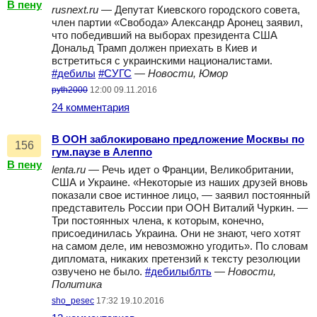
В пену
rusnext.ru
— Депутат Киевского городского совета,
член партии «Свобода» Александр Аронец заявил,
что победивший на выборах президента США
Дональд Трамп должен приехать в Киев и
встретиться с украинскими националистами.
#дебилы
#СУГС
—
Новости, Юмор
pyth2000
12:00 09.11.2016
24 комментария
В ООН заблокировано предложение Москвы по
156
гум.паузе в Алеппо
В пену
lenta.ru
— Речь идет о Франции, Великобритании,
США и Украине. «Некоторые из наших друзей вновь
показали свое истинное лицо, — заявил постоянный
представитель России при ООН Виталий Чуркин. —
Три постоянных члена, к которым, конечно,
присоединилась Украина. Они не знают, чего хотят
на самом деле, им невозможно угодить». По словам
дипломата, никаких претензий к тексту резолюции
озвучено не было.
#дебилыблть
—
Новости,
Политика
sho_pesec
17:32 19.10.2016