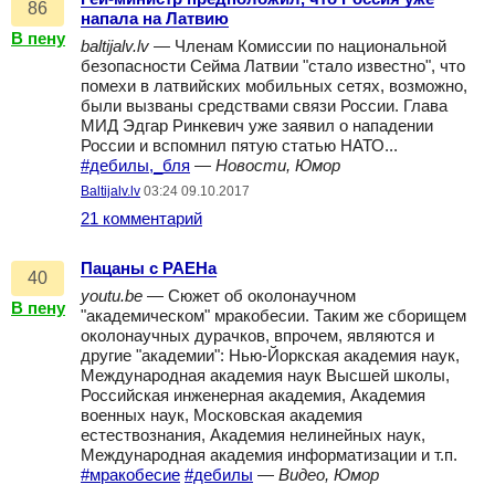
86
напала на Латвию
В пену
baltijalv.lv
— Членам Комиссии по национальной
безопасности Сейма Латвии "стало известно", что
помехи в латвийских мобильных сетях, возможно,
были вызваны средствами связи России. Глава
МИД Эдгар Ринкевич уже заявил о нападении
России и вспомнил пятую статью НАТО...
#дебилы,_бля
—
Новости, Юмор
Baltijalv.lv
03:24 09.10.2017
21 комментарий
Пацаны с РАЕНа
40
youtu.be
— Сюжет об околонаучном
В пену
"академическом" мракобесии. Таким же сборищем
околонаучных дурачков, впрочем, являются и
другие "академии": Нью-Йоркская академия наук,
Международная академия наук Высшей школы,
Российская инженерная академия, Академия
военных наук, Московская академия
естествознания, Академия нелинейных наук,
Международная академия информатизации и т.п.
#мракобесие
#дебилы
—
Видео, Юмор