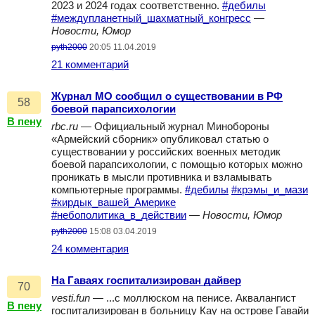
2023 и 2024 годах соответственно.
#дебилы
#междупланетный_шахматный_конгресс
—
Новости, Юмор
pyth2000
20:05 11.04.2019
21 комментарий
Журнал МО сообщил о существовании в РФ
58
боевой парапсихологии
В пену
rbc.ru
— Официальный журнал Минобороны
«Армейский сборник» опубликовал статью о
существовании у российских военных методик
боевой парапсихологии, с помощью которых можно
проникать в мысли противника и взламывать
компьютерные программы.
#дебилы
#крэмы_и_мази
#кирдык_вашей_Америке
#небополитика_в_действии
—
Новости, Юмор
pyth2000
15:08 03.04.2019
24 комментария
На Гаваях госпитализирован дайвер
70
vesti.fun
— ...с моллюском на пенисе. Аквалангист
В пену
госпитализирован в больницу Кау на острове Гавайи