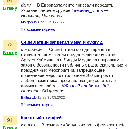
91
ria.ru
— В Европарламенте призвали передать
В пену
Украине ядерное оружие
#дебилы_глядь
—
Новости, Политика
Malganus
11:27 12.06.2022
17 комментариев
Сейм Латвии запретил 9 мая и букву Z
72
mixnews.lv
— Сейм Латвии сегодня принял в
В пену
окончательном чтении предложение депутатов
Артуса Кайминьша и Линды Медне по поправкам в
закон о безопасности публичных развлекательных и
праздничных мероприятий, запрещающее
проведение мероприятий ближе 200 метров от
любого памятника, прославляющего советскую
армию и ее победы.
#Жрада?
#дебилы,_бл*
—
Новости, Общество
Baltijalv.lv
12:55 31.03.2022
22 комментария
Крёстный гомофей
91
lenta.ru
— В ремейке «Золушки» роль феи-крестной
В пену