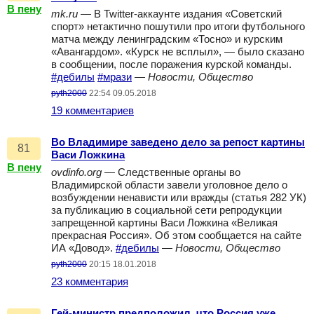
В пену
mk.ru
— В Twitter-аккаунте издания «Советский
спорт» нетактично пошутили про итоги футбольного
матча между ленинградским «Тосно» и курским
«Авангардом». «Курск не всплыл», — было сказано
в сообщении, после поражения курской команды.
#дебилы
#мрази
—
Новости, Общество
pyth2000
22:54 09.05.2018
19 комментариев
Во Владимире заведено дело за репост картины
81
Васи Ложкина
В пену
ovdinfo.org
— Следственные органы во
Владимирской области завели уголовное дело о
возбуждении ненависти или вражды (статья 282 УК)
за публикацию в социальной сети репродукции
запрещенной картины Васи Ложкина «Великая
прекрасная Россия». Об этом сообщается на сайте
ИА «Довод».
#дебилы
—
Новости, Общество
pyth2000
20:15 18.01.2018
23 комментария
Гей-министр предположил, что Россия уже