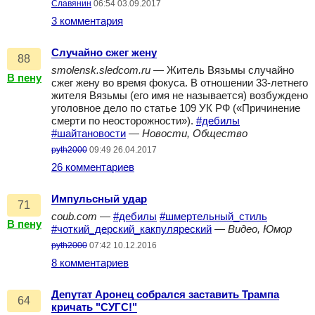
Славянин
06:54 03.09.2017
3 комментария
Случайно сжег жену
88
smolensk.sledcom.ru
— Житель Вязьмы случайно
В пену
сжег жену во время фокуса. В отношении 33-летнего
жителя Вязьмы (его имя не называется) возбуждено
уголовное дело по статье 109 УК РФ («Причинение
смерти по неосторожности»).
#дебилы
#шайтановости
—
Новости, Общество
pyth2000
09:49 26.04.2017
26 комментариев
Импульсный удар
71
coub.com
—
#дебилы
#шмертельный_стиль
В пену
#чоткий_дерский_какпуляреский
—
Видео, Юмор
pyth2000
07:42 10.12.2016
8 комментариев
Депутат Аронец собрался заставить Трампа
64
кричать "СУГС!"