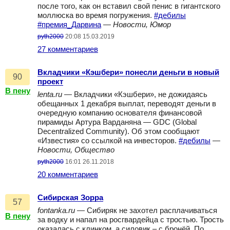
после того, как он вставил свой пенис в гигантского
моллюска во время погружения.
#дебилы
#премия_Дарвина
—
Новости, Юмор
pyth2000
20:08 15.03.2019
27 комментариев
Вкладчики «Кэшбери» понесли деньги в новый
90
проект
В пену
lenta.ru
— Вкладчики «Кэшбери», не дожидаясь
обещанных 1 декабря выплат, переводят деньги в
очередную компанию основателя финансовой
пирамиды Артура Варданяна — GDC (Global
Decentralized Community). Об этом сообщают
«Известия» со ссылкой на инвесторов.
#дебилы
—
Новости, Общество
pyth2000
16:01 26.11.2018
20 комментариев
Сибирская Зорра
57
fontanka.ru
— Сибиряк не захотел расплачиваться
В пену
за водку и напал на росгвардейца с тростью. Трость
оказалась с клинком, а силовик – с бронёй. По