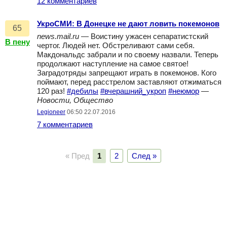
12 комментариев
УкроСМИ: В Донецке не дают ловить покемонов
65
news.mail.ru
— Воистину ужасен сепаратистский
В пену
чертог. Людей нет. Обстреливают сами себя.
Макдональдс забрали и по своему назвали. Теперь
продолжают наступление на самое святое!
Заградотряды запрещают играть в покемонов. Кого
поймают, перед расстрелом заставляют отжиматься
120 раз!
#дебилы
#вчерашний_укроп
#неюмор
—
Новости, Общество
Legioneer
06:50 22.07.2016
7 комментариев
« Пред
1
2
След »