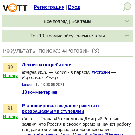
Регистрация
Вход
|
Всё подряд | Все темы
Топ-10 и самые обсуждаемые темы
Результаты поиска: #Рогозин (3)
Лесник и потребители
89
images.vfl.ru
— Копия - в первом.
#Рогозин
—
В пену
Картинки, Юмор
tangero
17:13 08.09.2021
18 комментариев
Р. анонсировал создание ракеты с
91
возвращаемыми ступенями
В пену
rbc.ru
— Глава «Роскосмоса» Дмитрий Рогозин
заявил, что Россия в скором времени начнет работу
над ракетой многоразового использования.