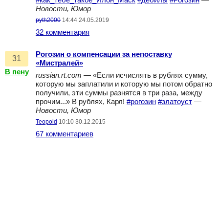
#как_тебе_такое_Илон_Маск
#дебилы
#Рогозин
—
Новости, Юмор
pyth2000
14:44 24.05.2019
32 комментария
Рогозин о компенсации за непоставку
31
«Мистралей»
В пену
russian.rt.com
— «Если исчислять в рублях сумму,
которую мы заплатили и которую мы потом обратно
получили, эти суммы разнятся в три раза, между
прочим...» В рублях, Карл!
#рогозин
#златоуст
—
Новости, Юмор
Teopold
10:10 30.12.2015
67 комментариев