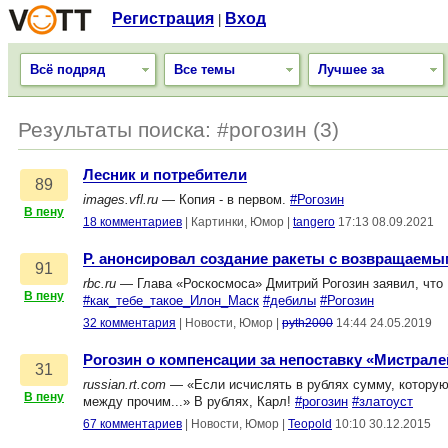
Регистрация
Вход
|
Всё подряд
Все темы
Лучшее за
Результаты поиска: #рогозин (3)
Лесник и потребители
89
images.vfl.ru
— Копия - в первом.
#Рогозин
В пену
18 комментариев
|
Картинки, Юмор
|
tangero
17:13 08.09.2021
Р. анонсировал создание ракеты с возвращаемы
91
rbc.ru
— Глава «Роскосмоса» Дмитрий Рогозин заявил, что 
В пену
#как_тебе_такое_Илон_Маск
#дебилы
#Рогозин
32 комментария
|
Новости, Юмор
|
pyth2000
14:44 24.05.2019
Рогозин о компенсации за непоставку «Мистрале
31
russian.rt.com
— «Если исчислять в рублях сумму, которую 
В пену
между прочим...» В рублях, Карл!
#рогозин
#златоуст
67 комментариев
|
Новости, Юмор
|
Teopold
10:10 30.12.2015