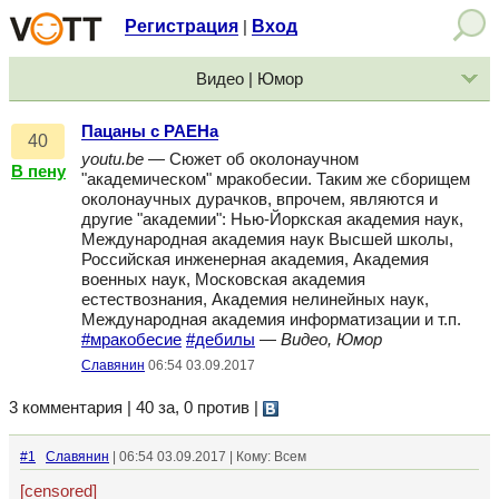
Регистрация
Вход
|
Видео | Юмор
Пацаны с РАЕНа
40
youtu.be
— Сюжет об околонаучном
В пену
"академическом" мракобесии. Таким же сборищем
околонаучных дурачков, впрочем, являются и
другие "академии": Нью-Йоркская академия наук,
Международная академия наук Высшей школы,
Российская инженерная академия, Академия
военных наук, Московская академия
естествознания, Академия нелинейных наук,
Международная академия информатизации и т.п.
#мракобесие
#дебилы
—
Видео, Юмор
Славянин
06:54 03.09.2017
3 комментария | 40 за, 0 против
|
#1
Славянин
| 06:54 03.09.2017 | Кому: Всем
[censored]