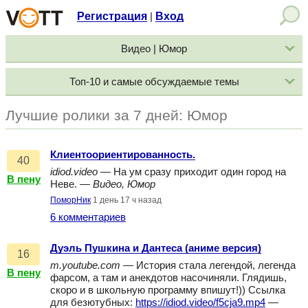
Регистрация
Вход
|
Видео | Юмор
Топ-10 и самые обсуждаемые темы
Лучшие ролики за 7 дней: Юмор
Клиентоориентированность.
40
idiod.video
— На ум сразу приходит один город на
В пену
Неве. —
Видео, Юмор
ПоморНик
1 день 17 ч назад
6 комментариев
Дуэль Пушкина и Дантеса (аниме версия)
16
m.youtube.com
— История стала легендой, легенда
В пену
фарсом, а там и анекдотов насочиняли. Глядишь,
скоро и в школьную программу впишут!)) Ссылка
для безютубных:
https://idiod.video/f5cja9.mp4
—