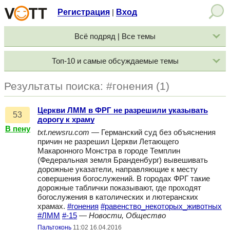
Регистрация
Вход
|
Всё подряд | Все темы
Топ-10 и самые обсуждаемые темы
Результаты поиска: #гонения (1)
Церкви ЛММ в ФРГ не разрешили указывать
53
дорогу к храму
В пену
txt.newsru.com
— Германский суд без объяснения
причин не разрешил Церкви Летающего
Макаронного Монстра в городе Темплин
(Федеральная земля Бранденбург) вывешивать
дорожные указатели, направляющие к месту
совершения богослужений. В городах ФРГ такие
дорожные таблички показывают, где проходят
богослужения в католических и лютеранских
храмах.
#гонения
#равенство_некоторых_животных
#ЛММ
#-15
—
Новости, Общество
Пальтоконь
11:02 16.04.2016