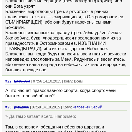
Блаженны чистые сердцем (греч. καθαροὶ τῇ καρδίᾳ), ибо
они Бога узрят.
Блаженны миротворцы (греч. εἰρηνοποιοί, в ранних
славянских текстах — смиряющиеся, в Остромировом ев.
СЪМИРІАѬЩЕИ), ибо они будут наречены сынами
Божиими.
Блаженны изгнанные за правду (греч. δεδιωγμένοι ἕνεκεν
δικαιοσύνης, букв. «подвергшиеся преследованиям из-за
праведности», в Остромировом ев. ИЗЪГНАНИИ
ПРАВЬДЫ РАДИ), ибо их есть Царство Небесное.
Блаженны вы, когда будут поносить вас и гнать и всячески
неправедно злословить за Меня. Радуйтесь и веселитесь,
ибо велика ваша награда на небесах: так гнали и пророков,
бывших прежде вас.
#22
Lady_Alia
| 07:56 14.10.2015 | Кому: Всем
А что насчет православного спорта, когда спортсмены
бьются головой об пол?
#23
pyth2000
| 07:58 14.10.2015 | Кому:
человечек Серый
> Да там хватает всего. Например:
Там, в основном, обещания небесного царства и