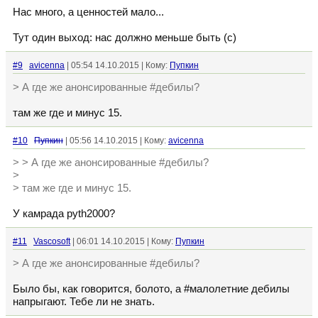
Нас много, а ценностей мало...
Тут один выход: нас должно меньше быть (с)
#9
avicenna
| 05:54 14.10.2015 | Кому:
Пупкин
> А где же анонсированные #дебилы?
там же где и минус 15.
#10
Пупкин
| 05:56 14.10.2015 | Кому:
avicenna
> > А где же анонсированные #дебилы?
>
> там же где и минус 15.
У камрада pyth2000?
#11
Vascosoft
| 06:01 14.10.2015 | Кому:
Пупкин
> А где же анонсированные #дебилы?
Было бы, как говорится, болото, а #малолетние дебилы
напрыгают. Тебе ли не знать.