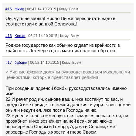
#15
mxxtg
| 06:47 14.10.2015 | Кому: Всем
Ой, чуть не забыл! Число Пи же пересчитать надо в
соответствии с ванной Соломона!
#16
Korsar
| 06:47 14.10.2015 | Кому: Всем
Родное государство как обычно кидает из крайности в
крайность. Лет через цать маятник полетит обратно.
#17
бабаня
| 06:52 14.10.2015 | Кому: Всем
> Ученые-физики должны руководствоваться моральными
ценностями, которые представляет религия
При создании ядреной бонбы руководствовались именно
ими:
22 И речет род ин, сынове ваши, иже востанут по вас, и
чуждый иже приидет от земли далекия, и узрят язвы земли
оныя и недуги ея, яже посла Господь на ню,
23 жупел и соль сожженную: вся земля ея не насеется, ни
прозябнет, ниже возникнет на ней всяк злак: якоже
опровержеся Содом и Гоморр, Адама и Севоим, яже
опроверже Господь в ярости и гневе Своем.