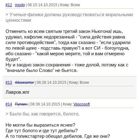
#12
mxxtg
| 06:15 14.10.2015 | Кому: Всем
> Ученые-физики должны руководствоваться моральными
ценностями
Отменить ко всем святым третий закон Ньютона! ишь,
удумал, кафолик недорезанный - "сила действия равна
силе противодействия", тогда как сказано - "если ударили
по левой щеке - подставь правую"! а вот СИ - богоугодна,
ибо сказано - "какой мерою мерите, той и вам отмерено
будет".
Ну и заодно закон сохранения - тоже долой, потому как с
"вначале было Слово" не бьется.
#13
rkkawarrior
| 06:28 14.10.2015 | Кому: Всем
Лавров.жпг
#14
Пупкин
| 06:36 14.10.2015 | Кому:
Vascosoft
> Было бы, как говорится, болото,
Не могли бы выразиться яснее?
Где тут болото и где тут дебилы?
А то топикстартер обещал дебилов. Где же они?