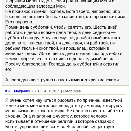
творящий милость до тысячи родов любящим Меня и
соблюдающим заповеди Мои.
Не произноси имени Господа, Бога твоего, напрасно; ибо
Господь не оставит без наказания того, кто произносит имя
Его напрасно.
Помни день субботний, чтобы святить его. Шесть дней
работай, и делай всякие дела твои; а день седьмой —
суббота Господу, Богу твоему: не делай в оный никакого
дела ни ты, ни сын твой, ни дочь твоя, ни раб твой, ни
рабыня твоя, ни скот твой, ни пришелец, который в
жилищах твоих. Ибо в шесть дней создал Господь небо и
землю, море и все, что в них; а в день седьмый почил.
Посему благословил Господь день субботний и освятил
его."
А последующие трудно назвать
именно
христианскими.
#20
Malganus
| 07:11 14.10.2015 | Кому: Всем
Я очень хотел научиться рисовать по причине, известной
только мне: мне хотелось передать ту эмоцию, которую у
меня вызывает красота мира. Ее сложно описать, ибо это
эмоция. Она аналогична чувству, которое человек
испытывает в отношении религии и которое связано с
Богом, управляющим всем во Вселенной: существует