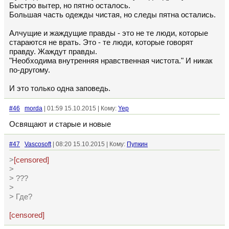
Быстро вытер, но пятно осталось.
Большая часть одежды чистая, но следы пятна остались.
Алчущие и жаждущие правды - это не те люди, которые
стараются не врать. Это - те люди, которые говорят
правду. Жаждут правды.
"Необходима внутренняя нравственная чистота." И никак
по-другому.
И это только одна заповедь.
#46
morda
| 01:59 15.10.2015 | Кому:
Yep
Освящают и старые и новые
#47
Vascosoft
| 08:20 15.10.2015 | Кому:
Пупкин
>
[censored]
>
> ???
>
> Где?
[censored]