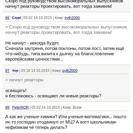
Скоро под руководством высокоморальных выпускников
начнут реакторы проектировать, вот тогда заживем!
#6
Crypt
| 05:02 14.10.2015 | Кому:
pyth2000
> Скоро под руководством высокоморальных выпускников
начнут реакторы проектировать, вот тогда заживем!
Не начнут - некогда будет.
Сначала заутреня, потом поклоны, потом пост, затем ещё
что-нибудь, типа визита к дьячку на благословление
европейскими ценностями...
#7
Yep
| 05:18 14.10.2015 | Кому:
pyth2000
> начнут реакторы
освящать!
я беспокоюсь - освящают ли новые реакторы?
#8
PeterNOR
| 05:52 14.10.2015 | Кому: Всем
А как же ученые-химики? Или ученые-математики... пошто
их-то господин отодвинул от МЦ? А вотт школьникам-
нефизикам чё теперь делать?