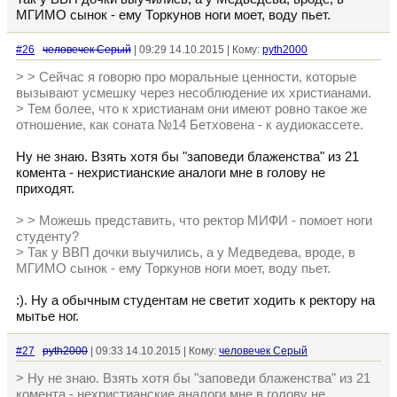
МГИМО сынок - ему Торкунов ноги моет, воду пьет.
#26
человечек Серый
| 09:29 14.10.2015 | Кому:
pyth2000
> > Сейчас я говорю про моральные ценности, которые
вызывают усмешку через несоблюдение их христианами.
> Тем более, что к христианам они имеют ровно такое же
отношение, как соната №14 Бетховена - к аудиокассете.
Ну не знаю. Взять хотя бы "заповеди блаженства" из 21
комента - нехристианские аналоги мне в голову не
приходят.
> > Можешь представить, что ректор МИФИ - помоет ноги
студенту?
> Так у ВВП дочки выучились, а у Медведева, вроде, в
МГИМО сынок - ему Торкунов ноги моет, воду пьет.
:). Ну а обычным студентам не светит ходить к ректору на
мытье ног.
#27
pyth2000
| 09:33 14.10.2015 | Кому:
человечек Серый
> Ну не знаю. Взять хотя бы "заповеди блаженства" из 21
комента - нехристианские аналоги мне в голову не