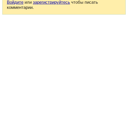
Войдите
или
зарегистрируйтесь
чтобы писать
комментарии.