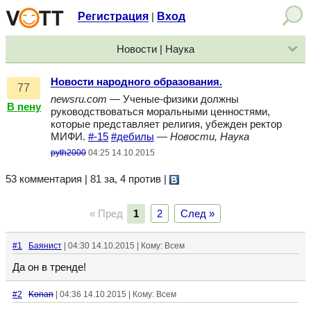
Регистрация
Вход
|
Новости | Наука
Новости народного образования.
77
newsru.com
— Ученые-физики должны
В пену
руководствоваться моральными ценностями,
которые представляет религия, убежден ректор
МИФИ.
#-15
#дебилы
—
Новости, Наука
pyth2000
04:25 14.10.2015
53 комментария | 81 за, 4 против
|
« Пред
1
2
След »
#1
Баянист
| 04:30 14.10.2015 | Кому: Всем
Да он в тренде!
#2
Konan
| 04:36 14.10.2015 | Кому: Всем