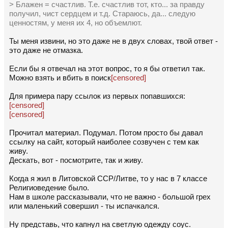
> Блажен = счастлив. Т.е. счастлив тот, кто... за правду
получил, чист сердцем и т.д. Стараюсь, да... следую
ценностям, у меня их 4, но объемлют.
Ты меня извини, но это даже не в двух словах, твой ответ -
это даже не отмазка.
Если бы я отвечал на этот вопрос, то я бы ответил так.
Можно взять и вбить в поиск
[censored]
Для примера пару ссылок из первых попавшихся:
[censored]
[censored]
Прочитал материал. Подумал. Потом просто бы давал
ссылку на сайт, который наиболее созвучен с тем как
живу.
Дескать, вот - посмотрите, так и живу.
Когда я жил в Литовской ССР/Литве, то у нас в 7 классе
Религиоведение было.
Нам в школе рассказывали, что не важно - большой грех
или маленький совершил - ты испачкался.
Ну представь, что капнул на светлую одежду соус.