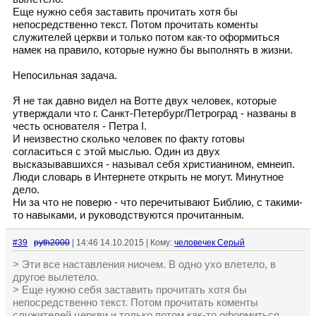
Еще нужно себя заставить прочитать хотя бы
непосредственно текст. Потом прочитать коменты
служителей церкви и только потом как-то оформиться
намек на правило, которые нужно бы выполнять в жизни.
Непосильная задача.
Я не так давно видел на Вотте двух человек, которые
утверждали что г. Санкт-Петербург/Петроград - названы в
честь основателя - Петра I.
И неизвестно сколько человек по факту готовы
согласиться с этой мыслью. Один из двух
высказывавшихся - называл себя христианином, емнеип.
Люди словарь в Интернете открыть не могут. Минутное
дело.
Ни за что не поверю - что перечитывают Библию, с такими-
то навыками, и руководствуются прочитанным.
#39
pyth2000
| 14:46 14.10.2015 | Кому:
человечек Серый
> Эти все наставления ниочем. В одно ухо влетело, в
другое вылетело.
> Еще нужно себя заставить прочитать хотя бы
непосредственно текст. Потом прочитать коменты
служителей церкви и только потом как-то оформиться