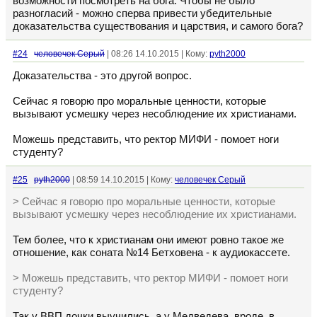
возможности посмотреть на бога. Чтобы не было
разногласий - можно сперва привести убедительные
доказательства существования и царствия, и самого бога?
#24
человечек Серый
| 08:26 14.10.2015 | Кому:
pyth2000
Доказательства - это другой вопрос.
Сейчас я говорю про моральные ценности, которые
вызывают усмешку через несоблюдение их христианами.
Можешь представить, что ректор МИФИ - помоет ноги
студенту?
#25
pyth2000
| 08:59 14.10.2015 | Кому:
человечек Серый
> Сейчас я говорю про моральные ценности, которые
вызывают усмешку через несоблюдение их христианами.
Тем более, что к христианам они имеют ровно такое же
отношение, как соната №14 Бетховена - к аудиокассете.
> Можешь представить, что ректор МИФИ - помоет ноги
студенту?
Так у ВВП дочки выучились, а у Медведева, вроде, в