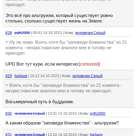
приходят.
Это всё про альтруизм, который существует ровно
столько, сколько существует жизнь на Земле.
#28
pyth2000
| 09:41 14.10.2015 | Кому:
человечек Серый
> Ну не знаю. Взять хотя бы "заповеди блаженства" из 21
комента - нехристианские аналоги мне в голову не
приходят.
UPD Вот тут кури, если интересно:
[censored]
#29
бабаня
| 10:12 14.10.2015 | Кому:
человечек Серый
> Взять хотя бы "заповеди блаженства" из 21 комента -
нехристианские аналоги мне в голову не приходят.
Восьмеричный путь в буддизме.
#30
человечек Серый
| 13:01 14.10.2015 | Кому:
pyth2000
А каким образом "заповеди блаженства" - альтруизм?
#31
человечек Серый
| 13:10 14.10.2015 | Кому:
бабаня