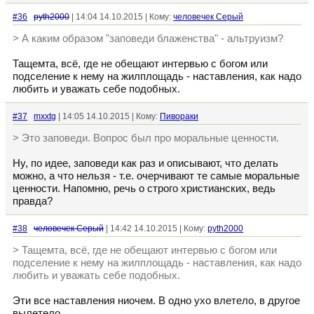
#36
pyth2000
| 14:04 14.10.2015 | Кому:
человечек Серый
> А каким образом "заповеди блаженства" - альтруизм?
Тащемта, всё, где не обещают интервью с богом или
подселение к нему на жилплощадь - наставления, как надо
любить и уважать себе подобных.
#37
mxxtg
| 14:05 14.10.2015 | Кому:
Пивораки
> Это заповеди. Вопрос был про моральные ценности.
Ну, по идее, заповеди как раз и описывают, что делать
можно, а что нельзя - т.е. очерчивают те самые моральные
ценности. Напомню, речь о строго христианских, ведь
правда?
#38
человечек Серый
| 14:42 14.10.2015 | Кому:
pyth2000
> Тащемта, всё, где не обещают интервью с богом или
подселение к нему на жилплощадь - наставления, как надо
любить и уважать себе подобных.
Эти все наставления ниочем. В одно ухо влетело, в другое
вылетело.