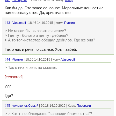
#42
Пивораки
| 17:53 14.10.2015 | Кому:
mxxtg
Как бы да. Это такое основное. Моральные ценности с
ними согласуются. Да, христианство.
#43
Vascosoft
| 18:46 14.10.2015 | Кому:
Пупкин
> Не могли бы выразиться яснее?
> Где тут болото и где тут дебилы?
> А то топикстартер обещал дебилов. Где же они?
Так о них и речь по ссылке. Хотя, забей.
#44
Пупкин
| 18:55 14.10.2015 | Кому:
Vascosoft
> Так о них и речь по ссылке.
[censored]
???
Где?
#45
человечек Серый
| 20:18 14.10.2015 | Кому:
Пивораки
> > Как ты соблюдаешь "заповеди блаженства"?