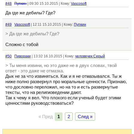
#48
Пупкин
| 09:30 15.10.2015 | Кому:
Vascosoft
Да где же дебилы? Где?
#49
Vascosoft
| 12:11 15.10.2015 | Кому:
Пупкин
> Да где же дебилы? Где?
Сложно с тобой
#50
Пивораки
| 13:32 16.10.2015 | Кому:
человечек Серый
> Ты меня извини, но это даже не в двух словах, твой
ответ - это даже не отмазка.
Дык не за что извиняться. Как и я не отмазывался. Ты ж
ниже полно развернул про моральные ценности. Признаю,
что дословно переложил, но на то и есть развернутые
тексты, что на религиоведении дают.
Так к чему я вел. Что плохого если ученый будет этими
ценностями руководствоваться?
« Пред
1
2
След »