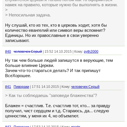
намек на правило, которые нужно бы выполнять в жизни.
>
> Непосильная задача.
Ну слушай, кто из тех, кто в церковь ходит, хотя бы
количество евангелий или символ веры вспомнит?
Единицы. Но их православные в свои уверенно
записывают.
#40
человечек Серый
| 15:52 14.10.2015 | Кому:
pyth2000
Ну так чем больше людей запишутся в верующие, тем
больше влияние Церкви.
Зачем что-то стараться делать? И так припишут
ВсеХорошее.
#41
Пивораки
| 17:51 14.10.2015 | Кому:
человечек Серый
> Как ты соблюдаешь "заповеди блаженства"?
Блажен = счастлив. Т.е. счастлив тот, кто... за правду
получил, чист сердцем и т.д. Стараюсь, да... следую
ценностям, у меня их 4, но объемлют.