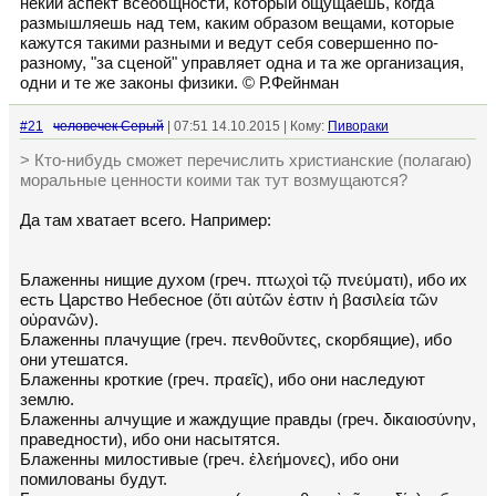
некий аспект всеобщности, который ощущаешь, когда
размышляешь над тем, каким образом вещами, которые
кажутся такими разными и ведут себя совершенно по-
разному, "за сценой" управляет одна и та же организация,
одни и те же законы физики. © Р.Фейнман
#21
человечек Серый
| 07:51 14.10.2015 | Кому:
Пивораки
> Кто-нибудь сможет перечислить христианские (полагаю)
моральные ценности коими так тут возмущаются?
Да там хватает всего. Например:
Блаженны нищие духом (греч. πτωχοὶ τῷ πνεύματι), ибо их
есть Царство Небесное (ὅτι αὐτῶν ἐστιν ἡ βασιλεία τῶν
οὐρανῶν).
Блаженны плачущие (греч. πενθοῦντες, скорбящие), ибо
они утешатся.
Блаженны кроткие (греч. πραεῖς), ибо они наследуют
землю.
Блаженны алчущие и жаждущие правды (греч. δικαιοσύνην,
праведности), ибо они насытятся.
Блаженны милостивые (греч. ἐλεήμονες), ибо они
помилованы будут.