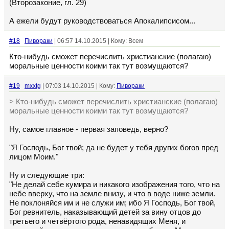
(Второзаконие, гл. 29)
А ежели будут руководствоваться Апокалипсисом...
#18
Пивораки
| 06:57 14.10.2015 | Кому: Всем
Кто-нибудь сможет перечислить христианские (полагаю)
моральные ценности коими так тут возмущаются?
#19
mxxtg
| 07:03 14.10.2015 | Кому:
Пивораки
> Кто-нибудь сможет перечислить христианские (полагаю)
моральные ценности коими так тут возмущаются?
Ну, самое главное - первая заповедь, верно?
"Я Господь, Бог твой; да не будет у тебя других богов пред
лицом Моим."
Ну и следующие три:
"Не делай себе кумира и никакого изображения того, что на
небе вверху, что на земле внизу, и что в воде ниже земли.
Не поклоняйся им и не служи им; ибо Я Господь, Бог твой,
Бог ревнитель, наказывающий детей за вину отцов до
третьего и четвёртого рода, ненавидящих Меня, и