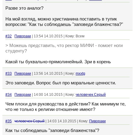
Разве это аналог?
На мой взгляд, можно христианина поставить в тупик
вопросом: "Как ты соблюдаешь "заповеди блаженства?"
#32
Пивораки
| 13:54 14.10.2015 | Кому: Всем
> Можешь представить, что ректор МИФИ - помоет ноги
студенту?
Какой ты буквально-прямолинейный. Зри в корень
#33
Пивораки
| 13:56 14.10.2015 | Кому:
mxxtg
Это заповеди. Вопрос был про моральные ценности.
#34
Пивораки
| 14:00 14.10.2015 | Кому:
человечек Серый
Чем плохи для руководства в действии? Как минимум те,
что не только к религии отношение имеют?
#35
человечек Серый
| 14:03 14.10.2015 | Кому:
Пивораки
Как ты соблюдаешь "заповеди блаженства"?