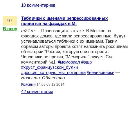
10 комментариев
Таблички с именами репрессированных
97
появятся на фасадах в М.
В пену
m24.ru
— Правозащита в атаке. В Москве на
фасадах домов, где жили репрессированные, будут
устанавливаться таблички с их именами. Таким
образом авторы проекта хотят напомнить россиянам
об истории "России, которую они потеряли".
Чиновники не против, "Мемориал" ликует. См.
комментарий №1.
#мемориал
#вщр
#хруст_французской_булки
#россия_которую_мы_потеряли
#невиновники
—
Новости, Общество
Красный
14:08 08.12.2014
42 комментария