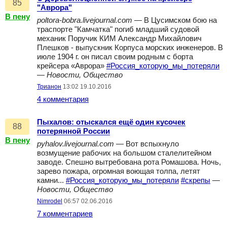
85
"Аврора"
В пену
poltora-bobra.livejournal.com
— В Цусимском бою на
траспорте "Камчатка" погиб младший судовой
механик Поручик КИМ Александр Михайлович
Плешков - выпускник Корпуса морских инженеров. В
июле 1904 г. он писал своим родным с борта
крейсера «Аврора»
#Россия_которую_мы_потеряли
—
Новости, Общество
Трианон
13:02 19.10.2016
4 комментария
Пыхалов: отыскался ещё один кусочек
88
потерянной России
В пену
pyhalov.livejournal.com
— Вот вспыхнуло
возмущение рабочих на большом сталелитейном
заводе. Спешно вытребована рота Ромашова. Ночь,
зарево пожара, огромная воющая толпа, летят
камни...
#Россия_которую_мы_потеряли
#скрепы
—
Новости, Общество
Nimrodel
06:57 02.06.2016
7 комментариев