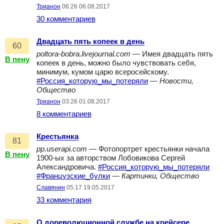
Трианон
06:26 06.08.2017
30 комментариев
Двадцать пять копеек в день
60
poltora-bobra.livejournal.com
— Имея двадцать пять
В пену
копеек в день, можно было чувствовать себя,
минимум, кумом царю всеросейскому.
#Россия_которую_мы_потеряли
—
Новости,
Общество
Трианон
03:26 01.08.2017
8 комментариев
Крестьянка
81
pp.userapi.com
— Фотопортрет крестьянки начала
В пену
1900-ых за авторством Лобовикова Сергей
Александровича.
#Россия_которую_мы_потеряли
#Французские_булки
—
Картинки, Общество
Славянин
05:17 19.05.2017
33 комментария
О дореволюционной службе на крейсере