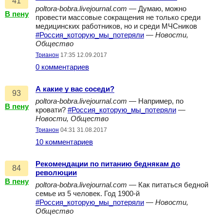
41
poltora-bobra.livejournal.com
— Думаю, можно
В пену
провести массовые сокращения не только среди
медицинских работников, но и среди МЧСников
#Россия_которую_мы_потеряли
—
Новости,
Общество
Трианон
17:35 12.09.2017
0 комментариев
А какие у вас соседи?
93
poltora-bobra.livejournal.com
— Например, по
В пену
кровати?
#Россия_которую_мы_потеряли
—
Новости, Общество
Трианон
04:31 31.08.2017
10 комментариев
Рекомендации по питанию беднякам до
84
революции
В пену
poltora-bobra.livejournal.com
— Как питаться бедной
семье из 5 человек. Год 1900-й
#Россия_которую_мы_потеряли
—
Новости,
Общество