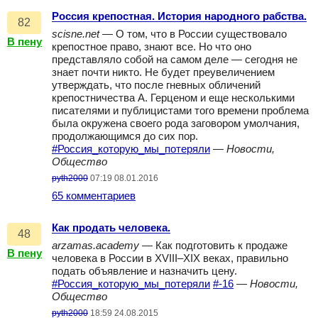
Россия крепостная. История народного рабства.
82
scisne.net
— О том, что в России существовало
В пену
крепостное право, знают все. Но что оно
представляло собой на самом деле — сегодня не
знает почти никто. Не будет преувеличением
утверждать, что после гневных обличений
крепостничества А. Герценом и еще несколькими
писателями и публицистами того времени проблема
была окружена своего рода заговором умолчания,
продолжающимся до сих пор.
#Россия_которую_мы_потеряли
—
Новости,
Общество
pyth2000
07:19 08.01.2016
65 комментариев
Как продать человека.
48
arzamas.academy
— Как подготовить к продаже
В пену
человека в России в XVIII–XIX веках, правильно
подать объявление и назначить цену.
#Россия_которую_мы_потеряли
#-16
—
Новости,
Общество
pyth2000
18:59 24.08.2015