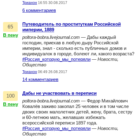
Трианон
16:55 30.08.2017
6 комментариев
Путеводитель по проституткам Российской
65
империи, 1889
В пену
poltora-bobra.livejournal.com
— Дабы каждый
господин, приехав в любую дыру Российской
империи, знал - сколько есть публичных домов и
индивидуалок в городе, болеют ли, какого возраста?
#Россия_которую_мы_потеряли
—
Новости,
Общество
Трианон
06:49 26.08.2017
14 комментариев
Дабы не участвовать в переписи
100
poltora-bobra.livejournal.com
— Федор Михайлович
В пену
Ковалёв заживо закопал 25 человек и в том числе
двоих своих малолетних детей, жену, брата, сестру
и 60-летнюю мать, желавших избежать
всероссийской переписи 1897 года.
#Россия_которую_мы_потеряли
—
Новости,
Общество