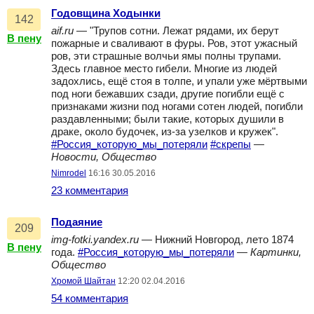
Годовщина Ходынки
142
aif.ru
— "Трупов сотни. Лежат рядами, их берут
В пену
пожарные и сваливают в фуры. Ров, этот ужасный
ров, эти страшные волчьи ямы полны трупами.
Здесь главное место гибели. Многие из людей
задохлись, ещё стоя в толпе, и упали уже мёртвыми
под ноги бежавших сзади, другие погибли ещё с
признаками жизни под ногами сотен людей, погибли
раздавленными; были такие, которых душили в
драке, около будочек, из-за узелков и кружек".
#Россия_которую_мы_потеряли
#скрепы
—
Новости, Общество
Nimrodel
16:16 30.05.2016
23 комментария
Подаяние
209
img-fotki.yandex.ru
— Нижний Новгород, лето 1874
В пену
года.
#Россия_которую_мы_потеряли
—
Картинки,
Общество
Хромой Шайтан
12:20 02.04.2016
54 комментария