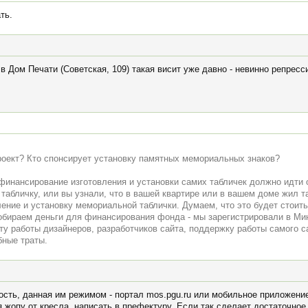
ть.
в Дом Печати (Советская, 109) такая висит уже давно - невинно репрес
проект? Кто спонсирует установку памятных мемориальных знаков?
 финансирование изготовления и установки самих табличек должно идти 
табличку, или вы узнали, что в вашей квартире или в вашем доме жил та
ение и установку мемориальной таблички. Думаем, что это будет стоить 
 собираем деньги для финансирования фонда - мы зарегистрировали в М
у работы дизайнеров, разработчиков сайта, поддержку работы самого са
бные траты.
ость, данная им режимом - портал mos.pgu.ru или мобильное приложен
 жопу от кресла, написать в префектуру. Если так сделает достаточное 