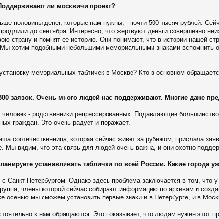
 Поддерживают ли москвичи проект?
ше половины денег, которые нам нужны, - почти 500 тысяч рублей. Сейч
продлили до сентября. Интересно, что жертвуют деньги совершенно неи
вою страну и помнят ее историю. Они понимают, что в истории нашей ст
я. Мы хотим подобными небольшими мемориальными знаками вспомнить 
.
а установку мемориальных табличек в Москве? Кто в основном обращает
 300 заявок. Очень много людей нас поддерживают. Многие даже п
0 человек - родственники репрессированных. Подавляющее большинство -
ных граждан. Это очень радует и поражает.
ша соотечественница, которая сейчас живет за рубежом, прислала заявк
е. Мы видим, что эта связь для людей очень важна, и они охотно подде
планируете устанавливать таблички по всей России. Какие города у
т с Санкт-Петербургом. Однако здесь проблема заключается в том, что у 
группа, члены которой сейчас собирают информацию по архивам и созд
же осенью мы сможем установить первые знаки и в Петербурге, и в Моск
стоятельно к нам обращаются. Это показывает, что людям нужен этот пр