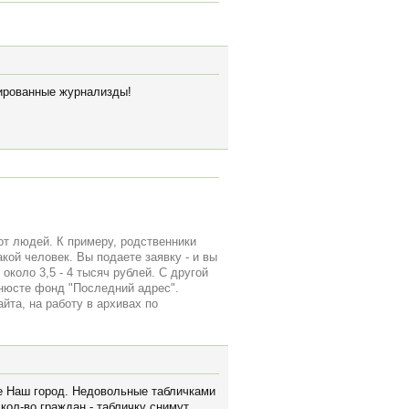
сированные журнализды!
от людей. К примеру, родственники
кой человек. Вы подаете заявку - и вы
около 3,5 - 4 тысяч рублей. С другой
инюсте фонд "Последний адрес".
йта, на работу в архивах по
ие Наш город. Недовольные табличками
кол-во граждан - табличку снимут.