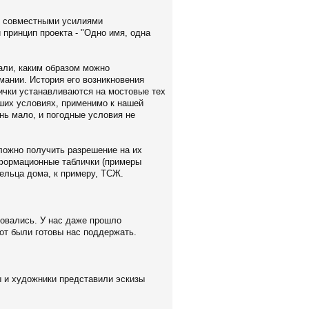
ся совместными усилиями
принцип проекта - "Одно имя, одна
али, каким образом можно
мании. История его возникновения
ички устанавливаются на мостовые тех
аших условиях, применимо к нашей
нь мало, и погодные условия не
сложно получить разрешение на их
информационные таблички (примеры
адельца дома, к примеру, ТСЖ.
совались. У нас даже прошло
рот были готовы нас поддержать.
ы и художники представили эскизы