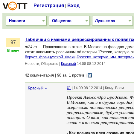
Регистрация
Вход
|
Новости
Общество
Лучшее за
Таблички с именами репрессированных появятся
97
m24.ru
— Правозащита в атаке. В Москве на фасадах домов
В пену
хотят напомнить россиянам об истории "России, которую о
#хруст_французской_булки
#россия_которую_мы_потерял
Новости, Общество
|
Красный
14:08 08.12.2014
42 комментария | 98 за, 1 против
|
Красный
»
#1
| 14:09 08.12.2014 | Кому: Всем
Проект Александра Бродского. 
В Москве, как и в других город
жертвами политических репресси
репрессированные, будут устана
истории. О том, как появился п
знаки с именами репрессированн
- Как возникла идея создания про