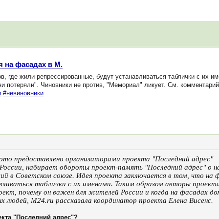
 на фасадах в М.
, где жили репрессированные, будут устанавливаться таблички с их им
ни потеряли". Чиновники не против, "Мемориал" ликует. См. комментари
и
#невиновники
Фото предоставлено организаторами проекта "Последний адрес"
ах России, набирает обороты проект-память "Последний адрес" о 
й в Советском союзе. Идея проекта заключается в том, что на 
вливаться таблички с их именами. Таким образом авторы проект
роект, почему он важен для жителей России и когда на фасадах д
ых людей, M24.ru рассказала координатор проекта Елена Висенс.
екта "Последний адрес"?