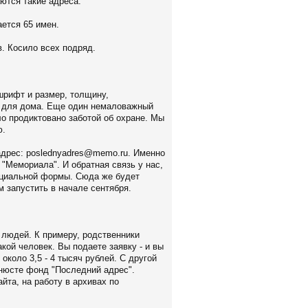
аются такие адреса.
ается 65 имен.
. Косило всех подряд.
 шрифт и размер, толщину,
м для дома. Еще один немаловажный
ло продиктовано заботой об охране. Мы
ю.
адрес:
poslednyadres@memo.ru
. Именно
"Мемориала". И обратная связь у нас,
пециальной формы. Сюда же будет
 запустить в начале сентября.
 людей. К примеру, родственники
кой человек. Вы подаете заявку - и вы
около 3,5 - 4 тысяч рублей. С другой
инюсте фонд "Последний адрес".
йта, на работу в архивах по