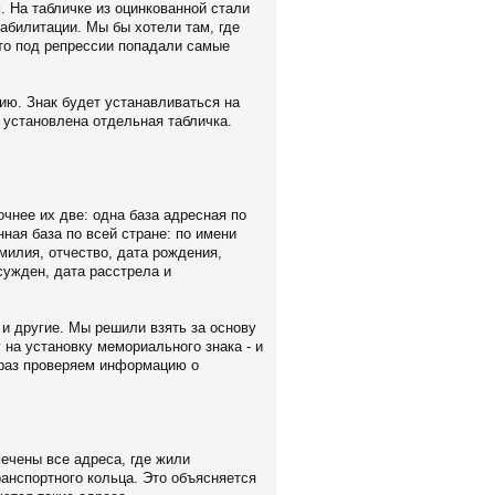
 На табличке из оцинкованной стали
еабилитации. Мы бы хотели там, где
что под репрессии попадали самые
ию. Знак будет устанавливаться на
 установлена отдельная табличка.
чнее их две: одна база адресная по
ная база по всей стране: по имени
милия, отчество, дата рождения,
сужден, дата расстрела и
 и другие. Мы решили взять за основу
 на установку мемориального знака - и
е раз проверяем информацию о
мечены все адреса, где жили
ранспортного кольца. Это объясняется