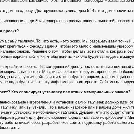
 такой большой, как сейчас. Хотя и в бывших пригородах Москвы встреч
это дом по адресу: Долгоруковская улица, дом 5. В этом доме насчитыв
рессированные люди были совершенно разных национальностей, возрастов
ся проект?
ума саму табличку. То, что есть, - это эскиз. Мы разрабатываем точный
удет крепиться к фасаду здания, чтобы это было с наименьшим ущербо
иальных знаков. Решение о том, чтобы делать их из стали, как раз и бы
ерный вариант таблички, чтобы понять, как она будет выглядеть в живу
 над сайтом проекта. На сегодняшний день у нас есть только почтовый 
мемориальных знаков. Мы эти заявки регистрируем, проверяем по базам 
. Когда мы запустим сайт, заявки можно будет оформлять с помощью с
у не надо будет искать эту информацию в интернете. Сайт мы планируем
проект? Кто спонсирует установку памятных мемориальных знаков?
инансирование изготовления и установки самих табличек должно идти от
табличку, или вы узнали, что в вашей квартире или в вашем доме жил та
ение и установку мемориальной таблички. Думаем, что это будет стоить 
 собираем деньги для финансирования фонда - мы зарегистрировали в М
у работы дизайнеров, разработчиков сайта, поддержку работы самого са
бные траты.