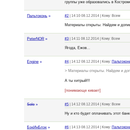
группы уже образовались в Костром
Пальтоконь
»
#2
| 14:10 08.12.2014 | Кому: Всем
Материалы открыты. Найдем и допиш
PeterNOR
»
#3
| 14:11 08.12.2014 | Кому: Всем
Ягода, Ежов...
Engine
»
#4
| 14:12 08.12.2014 | Кому:
Пальтокон
> Материалы открыты. Найдем и допи
А ты хитрый!!!
[понимающе кивает]
Solo
»
#5
| 14:12 08.12.2014 | Кому: Всем
Ну и кто будет оплачивать этот бан
БэкИнБлэк
»
#6
| 14:13 08.12.2014 | Кому:
Пальтокон