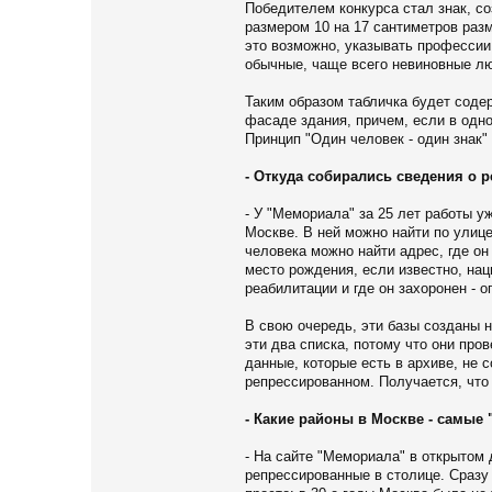
Победителем конкурса стал знак, с
размером 10 на 17 сантиметров разм
это возможно, указывать профессии
обычные, чаще всего невиновные лю
Таким образом табличка будет соде
фасаде здания, причем, если в одн
Принцип "Один человек - один знак"
- Откуда собирались сведения о 
- У "Мемориала" за 25 лет работы 
Москве. В ней можно найти по улице
человека можно найти адрес, где он
место рождения, если известно, нац
реабилитации и где он захоронен - о
В свою очередь, эти базы созданы н
эти два списка, потому что они про
данные, которые есть в архиве, не
репрессированном. Получается, что 
- Какие районы в Москве - самые 
- На сайте "Мемориала" в открытом 
репрессированные в столице. Сразу 