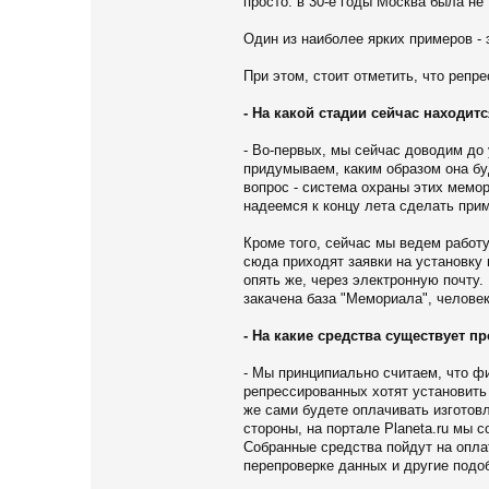
просто: в 30-е годы Москва была не
Один из наиболее ярких примеров - 
При этом, стоит отметить, что реп
- На какой стадии сейчас находит
- Во-первых, мы сейчас доводим до 
придумываем, каким образом она б
вопрос - система охраны этих мемор
надеемся к концу лета сделать прим
Кроме того, сейчас мы ведем работу
сюда приходят заявки на установку 
опять же, через электронную почту
закачена база "Мемориала", человек
- На какие средства существует 
- Мы принципиально считаем, что ф
репрессированных хотят установить 
же сами будете оплачивать изготовл
стороны, на портале Planeta.ru мы
Собранные средства пойдут на оплат
перепроверке данных и другие подо