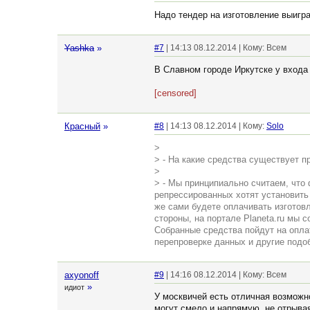
Надо тендер на изготовление выигра
Yashka
»
#7
| 14:13 08.12.2014 | Кому: Всем
В Славном городе Иркутске у входа 
[censored]
Красный
»
#8
| 14:13 08.12.2014 | Кому:
Solo
>
> - На какие средства существует 
>
> - Мы принципиально считаем, что
репрессированных хотят установить 
же сами будете оплачивать изготовл
стороны, на портале Planeta.ru мы
Собранные средства пойдут на оплат
перепроверке данных и другие подо
axyonoff
#9
| 14:16 08.12.2014 | Кому: Всем
»
идиот
У москвичей есть отличная возможн
могут смело и напрямую, не отрывая