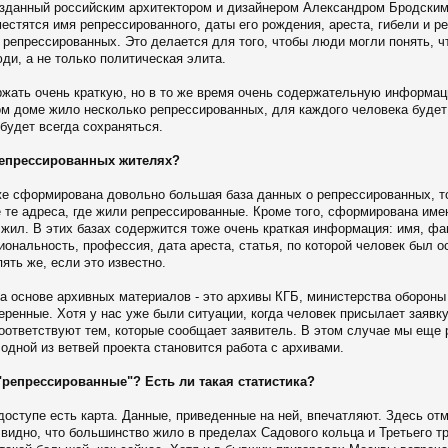
озданный российским архитектором и дизайнером Александром Бродским.
естятся имя репрессированного, даты его рождения, ареста, гибели и р
 репрессированных. Это делается для того, чтобы люди могли понять, 
ди, а не только политическая элита.
ржать очень краткую, но в то же время очень содержательную информац
ом доме жило несколько репрессированных, для каждого человека будет
 будет всегда сохраняться.
репрессированных жителях?
уже сформирована довольно большая база данных о репрессированных, то
 те адреса, где жили репрессированные. Кроме того, сформирована имен
 жил. В этих базах содержится тоже очень краткая информация: имя, фа
иональность, профессия, дата ареста, статья, по которой человек был о
пять же, если это известно.
а основе архивных материалов - это архивы КГБ, министерства обороны
веренные. Хотя у нас уже были ситуации, когда человек присылает заявку
 соответствуют тем, которые сообщает заявитель. В этом случае мы ещ
одной из ветвей проекта становится работа с архивами.
"репрессированные"? Есть ли такая статистика?
доступе есть карта. Данные, приведенные на ней, впечатляют. Здесь от
видно, что большинство жило в пределах Садового кольца и Третьего т