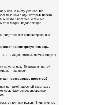
ас у нас на счету уже больше
звестные нам люди, которым просто
раны были и светлые, и темные
об этих людях, подавляющее
ся, родственники репрессированных
редлагают волонтерскую помощь.
 это те люди, которые сейчас живут в
у на установку 40 табличек на той
рживают наш проект.
же заинтересовались проектом?
них нет такой адресной базы, как в
ают свою базу репрессированных
ве.
оект, он для них важен. Инициативные