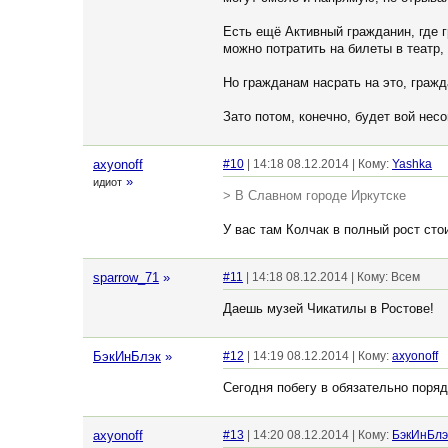
Есть ещё Активный гражданин, где 
можно потратить на билеты в театр,
Но гражданам насрать на это, гражд
Зато потом, конечно, будет вой нес
axyonoff
#10
| 14:18 08.12.2014 | Кому:
Yashka
»
идиот
> В Славном городе Иркутске
У вас там Колчак в полный рост стои
sparrow_71
»
#11
| 14:18 08.12.2014 | Кому: Всем
Даешь музей Чикатилы в Ростове!
БэкИнБлэк
»
#12
| 14:19 08.12.2014 | Кому:
axyonoff
Сегодня побегу в обязательно поряд
axyonoff
#13
| 14:20 08.12.2014 | Кому:
БэкИнБлэ