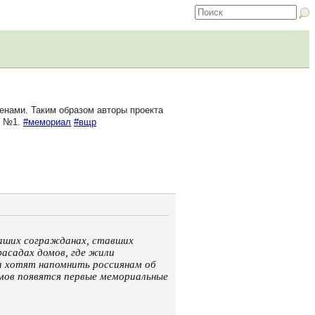
енами. Таким образом авторы проекта
й №1.
#мемориал
#вщр
наших согражданах, ставших
фасадах домов, где жили
а хотят напомнить россиянам об
омов появятся первые мемориальные