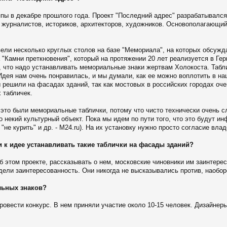
уппы в декабре прошлого года. Проект "Последний адрес" разрабатывал
 журналистов, историков, архитекторов, художников. Основополагающий 
вели несколько круглых столов на базе "Мемориала", на которых обсужд
 "Камни преткновения", который на протяжении 20 лет реализуется в Гер
, что надо устанавливать мемориальные знаки жертвам Холокоста. Табл
 Идея нам очень понравилась, и мы думали, как ее можно воплотить в н
 решили на фасадах зданий, так как мостовых в российских городах оче
 табличек.
 это были мемориальные таблички, потому что чисто технически очень 
о некий культурный объект. Пока мы идем по пути того, что это будут 
 "не курить" и др. - M24.ru). На их установку нужно просто согласие вл
и к идее устанавливать такие таблички на фасады зданий?
об этом проекте, рассказывать о нем, московские чиновники им заинтере
дели заинтересованность. Они никогда не высказывались против, наобо
льных знаков?
ровести конкурс. В нем приняли участие около 10-15 человек. Дизайнер