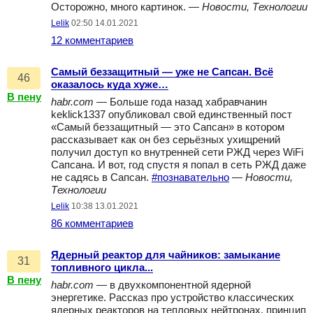
Осторожно, много картинок. —
Новости, Технологии
Lelik
02:50 14.01.2021
12 комментариев
Самый беззащитный — уже не Сапсан. Всё
46
оказалось куда хуже…
В пену
habr.com
— Больше года назад хабравчанин
keklick1337 опубликовал свой единственный пост
«Самый беззащитный — это Сапсан» в котором
рассказывает как он без серьёзных ухищрений
получил доступ ко внутренней сети РЖД через WiFi
Сапсана. И вот, год спустя я попал в сеть РЖД даже
не садясь в Сапсан.
#познавательно
—
Новости,
Технологии
Lelik
10:38 13.01.2021
86 комментариев
Ядерный реактор для чайников: замыкание
31
топливного цикла...
В пену
habr.com
— в двухкомпонентной ядерной
энергетике. Рассказ про устройство классических
ядерных реакторов на тепловых нейтронах, принцип