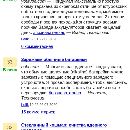
youtube.com
— Придумал максимально простую
схему таракана из скрепок.В отличие от ютубовских
собратьев с одним-двумя коленвалами, мой имеет
только кривошип, но при этом у всех лап 2 степени
свободы и ровная походка.Конструкция весьма
прочная.Заряда аккумуляторов хватает на целый
день.
#познавательно
—
Видео, Технологии
Lelik
09:31 27.08.2020
6 комментариев
Заряжаем обычные батарейки
33
habr.com
— Многие из вас удивятся, когда узнают,
В пену
что обычные щелочные (alkaline) батарейки можно
заряжать с помощью специального зарядного
устройства. Я провёл эксперимент, чтобы выяснить,
сколько энергии способны дать батарейки после
перезарядки.
#познавательно
—
Новости,
Технологии
Lelik
10:25 26.07.2020
15 комментариев
Стеклянный кошмар: очистка ядерного
32