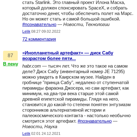
стать Starlink. Это главный проект Илона Маска,
который должен спонсировать SpaceX, и собрать
достаточно денег, чтобы обеспечить полет на Марс.
Но он может стать и самой большой ошибкой.
#познавательно
—
Новости, Технологии
Lelik
08:27 09.02.2022
72 комментария
«Инопланетный артефакт» — диск Сабу
87
возрастом более пяти...
В пену
habr.com
— тысяч лет. Что же это такое на самом
деле? Диск Сабу (инвентарный номер JE 71295)
можно увидеть в Каирском музее. Найден в
гробнице "принца Сабу", недалеко от ступенчатой
пирамиды фараона Джосера, но сам артефакт, как
минимум, на два-три века старше этой самой
древней египетской пирамиды. Глядя на него,
становится до какой-то степени понятен энтузиазм
сторонников альтернативной истории и
палеокосмического контакта - настолько необычно
смотрится этот артефакт.
#познавательно
—
Новости, Наука
Lelik
02:01 24.12.2021