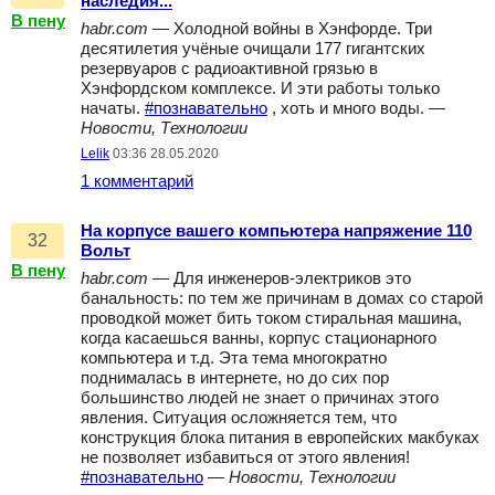
наследия...
В пену
habr.com
— Холодной войны в Хэнфорде. Три
десятилетия учёные очищали 177 гигантских
резервуаров с радиоактивной грязью в
Хэнфордском комплексе. И эти работы только
начаты.
#познавательно
, хоть и много воды. —
Новости, Технологии
Lelik
03:36 28.05.2020
1 комментарий
На корпусе вашего компьютера напряжение 110
32
Вольт
В пену
habr.com
— Для инженеров-электриков это
банальность: по тем же причинам в домах со старой
проводкой может бить током стиральная машина,
когда касаешься ванны, корпус стационарного
компьютера и т.д. Эта тема многократно
поднималась в интернете, но до сих пор
большинство людей не знает о причинах этого
явления. Ситуация осложняется тем, что
конструкция блока питания в европейских макбуках
не позволяет избавиться от этого явления!
#познавательно
—
Новости, Технологии