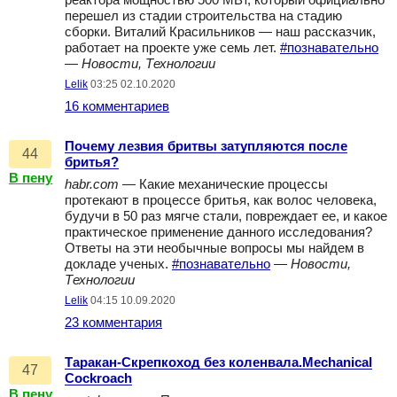
реактора мощностью 500 МВт, который официально
перешел из стадии строительства на стадию
сборки. Виталий Красильников — наш рассказчик,
работает на проекте уже семь лет.
#познавательно
—
Новости, Технологии
Lelik
03:25 02.10.2020
16 комментариев
Почему лезвия бритвы затупляются после
44
бритья?
В пену
habr.com
— Какие механические процессы
протекают в процессе бритья, как волос человека,
будучи в 50 раз мягче стали, повреждает ее, и какое
практическое применение данного исследования?
Ответы на эти необычные вопросы мы найдем в
докладе ученых.
#познавательно
—
Новости,
Технологии
Lelik
04:15 10.09.2020
23 комментария
Таракан-Скрепкоход без коленвала.Mechanical
47
Cockroach
В пену