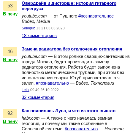
Овердрайв и дисторшн: история гитарного
53
перегруза
В пену
youtube.com
— от Пушного
#познавательное
—
Видео, Медиа
Soloqub
13:21 03.03.2023
18 комментариев
Замена радиатора без отключения отопления
46
youtube.com
— В этом ролике сварщик-сантехник из
В пену
города Москва, будет производить замену
радиатора отопления. Работа будет выполнена
полностью металическими трубами, при этом без
использовании сварки. Ютуб присоветовал, а я
залип.
#познавательно
—
Видео, Технологии
Lelik
09:49 26.10.2022
32 комментария
Как появилась Луна, и что из этого вышло
92
habr.com
— А также с чего началась земная
В пену
геология, и почему мы такие особенные в
Солнечной системе.
#познавательно
—
Новости,