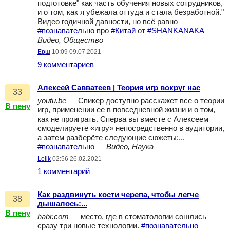
подготовке" как часть обучения новых сотрудников,
и о том, как я убежала оттуда и стала безработной."
Видео годичной давности, но всё равно
#познавательно
про
#Китай
от
#SHANKANAKA
—
Видео, Общество
Ерш
10:09 09.07.2021
9 комментариев
Алексей Савватеев | Теория игр вокруг нас
33
youtu.be
— Спикер доступно расскажет все о теории
В пену
игр, применении ее в повседневной жизни и о том,
как не проиграть. Сперва вы вместе с Алексеем
смоделируете «игру» непосредственно в аудитории,
а затем разберёте следующие сюжеты:...
#познавательно
—
Видео, Наука
Lelik
02:56 26.02.2021
1 комментарий
Как раздвинуть кости черепа, чтобы легче
38
дышалось:...
В пену
habr.com
— место, где в стоматологии сошлись
сразу три новые технологии.
#познавательно