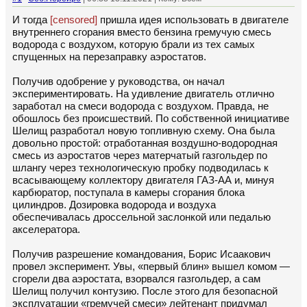
И тогда
[censored]
пришла идея использовать в двигателе
внутреннего сгорания вместо бензина гремучую смесь
водорода с воздухом, которую брали из тех самых
спущенных на перезаправку аэростатов.
Получив одобрение у руководства, он начал
экспериментировать. На удивление двигатель отлично
заработал на смеси водорода с воздухом. Правда, не
обошлось без происшествий. По собственной инициативе
Шелищ разработал новую топливную схему. Она была
довольно простой: отработанная воздушно-водородная
смесь из аэростатов через матерчатый газгольдер по
шлангу через технологическую пробку подводилась к
всасывающему коллектору двигателя ГАЗ-АА и, минуя
карбюратор, поступала в камеры сгорания блока
цилиндров. Дозировка водорода и воздуха
обеспечивалась дроссельной заслонкой или педалью
акселератора.
Получив разрешение командования, Борис Исаакович
провел эксперимент. Увы, «первый блин» вышел комом —
сгорели два аэростата, взорвался газгольдер, а сам
Шелищ получил контузию. После этого для безопасной
эксплуатации «гремучей смеси» лейтенант придумал