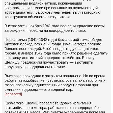
специальный водяной затвор, исключавший
воспламенение смеси при вспышке во всасывающей
трубе двигателя. За основу лейтенант взял затворную
конструкцию обычного огнетушителя.
В итоге уже к ноябрю 1941 года все ленинградские посты
заграждения перешли на водородное топливо.
Первая зима (1941–1942 года) была самой тяжелой для
жителей блокадного Ленинграда. Именно тогда погибло
больше всего людей. Чтобы поднять дух защитников
города, в январе 1942 года было принято решение сделать
выставку достижений народного хозяйства. Борису
Шелищу предложили поучаствовать — выставить
полуторку на водородном топливе.
Выставка проходила в закрытом павильоне. Но во время
работы автомобиля не чувствовалось запаха выхлопных
газов, поскольку единственный продукт сгорания при
сжигании водорода — это водяной пар.
[censored]
Кроме того, Шелищ провел стендовые испытания
автомобильного мотора, работавшего на водороде без
остановки 200 часов. Результаты эксперимента показали,