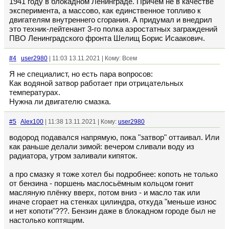
1941 году в блокадном Ленинграде. Причем не в качестве
эксперимента, а массово, как единственное топливо к
двигателям внутреннего сгорания. А придумал и внедрил
это техник-лейтенант 3-го полка аэростатных заграждений
ПВО Ленинградского фронта Шелищ Борис Исаакович.
#4
user2980
| 11:03 13.11.2021 | Кому: Всем
Я не специалист, но есть пара вопросов:
Как водяной затвор работает при отрицательных
температурах.
Нужна ли двигателю смазка.
#5
Alex100
| 11:38 13.11.2021 | Кому:
user2980
водород подавался напрямую, пока "затвор" оттаивал. Или
как раньше делали зимой: вечером сливали воду из
радиатора, утром заливали кипяток.
а про смазку я тоже хотел бы подробнее: копоть не только
от бензина - поршень маслосьёмным кольцом гонит
масляную плёнку вверх, потом вниз - и масло так или
иначе сгорает на стенках цилиндра, откуда "меньше износ
и нет копоти"???. Бензин даже в блокадном городе был не
настолько коптящим.