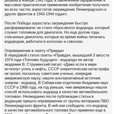
решена в ноябре 1941 года, а законченное оформление и
массовое практическое применение изобретение получило
во всех частях аэростатов заграждения Ленинградского и
других фронтов в 1943-1944 годах».
После Победы аэростаты заграждения быстро
расформировали: не стало «бросового» водорода, который
служил топливом для двигателя. Но еще долгие годы
списанные двигатели, которые во время войны питались
водородом, работали в колхозах и совхозах.
Опровержение в газету «Правда»
В передовой статье газеты «Правда», вышедшей 3 августа
1974 года «Топливо будущего - водород» ее автор
академик В. Струминский писал: «Даже если в мире
исчезнут уголь и нефть, СССР энергетическая катастрофа
не грозит, поскольку советские ученые, опередив
американскую науку, нашли альтернативный источник
энергии - водород. В Сибирском отделении Академии наук
СССР в 1968 году, на год раньше, чем американцы нашли
способ использовать водород в качестве автомобильного
топлива». Неожиданно после публикации статьи в
редакцию пришло опровержение от группы ветеранов ПВО
Ленинградского фронта. В ней они сообщали, что водород
в качестве автомобильного топлива был применен еще в