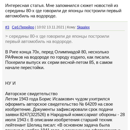
Интересная статья. Мне запомнился сюжет новостей из
середины 80-х где говорили де японцы построили первый
автомобиль на водороде.
#3
Сeб.Перейро
| 10:02 13.11.2021 | Кому:
Skaalex
> середины 80-х где говорили де японцы построили
первый автомобиль на водороде.
В Риге конца 70х, перед Олимпиадой 80, несколько
РАФиков на водороде по городу ездило, как писали.
Похерили выпуск их серии весной-летом 85, в самом
начале перестойки.
НУ И
Авторское свидетельство
Летом 1943 года Борис Исаакович чудом ухитрился
оформить авторское свидетельство № 64209 на свое
изобретение. Документы зафиксировали срок подачи
заявки 8247(322526) в Народный комиссариат обороны - 28
июля 1943 г. В описании изобретения старший техник
лейтенант Шелищ писал: «В основном задача была