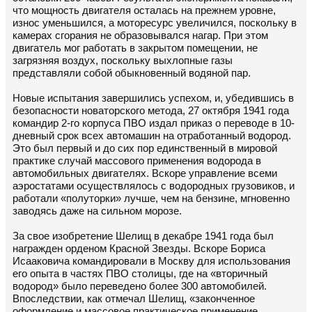
что мощность двигателя осталась на прежнем уровне,
износ уменьшился, а моторесурс увеличился, поскольку в
камерах сгорания не образовывался нагар. При этом
двигатель мог работать в закрытом помещении, не
загрязняя воздух, поскольку выхлопные газы
представляли собой обыкновенный водяной пар.
Новые испытания завершились успехом, и, убедившись в
безопасности новаторского метода, 27 октября 1941 года
командир 2-го корпуса ПВО издал приказ о переводе в 10-
дневный срок всех автомашин на отработанный водород.
Это был первый и до сих пор единственный в мировой
практике случай массового применения водорода в
автомобильных двигателях. Вскоре управление всеми
аэростатами осуществлялось с водородных грузовиков, и
работали «полуторки» лучше, чем на бензине, мгновенно
заводясь даже на сильном морозе.
За свое изобретение Шелищ в декабре 1941 года был
награжден орденом Красной Звезды. Вскоре Бориса
Исааковича командировали в Москву для использования
его опыта в частях ПВО столицы, где на «вторичный
водород» было переведено более 300 автомобилей.
Впоследствии, как отмечал Шелищ, «законченное
оформление и массовое практическое применение