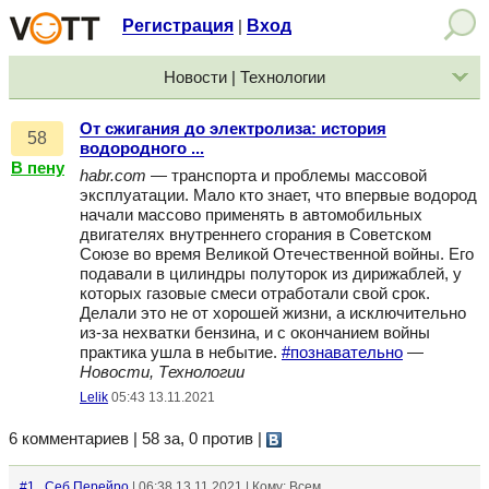
Регистрация
Вход
|
Новости | Технологии
От сжигания до электролиза: история
58
водородного ...
В пену
habr.com
— транспорта и проблемы массовой
эксплуатации. Мало кто знает, что впервые водород
начали массово применять в автомобильных
двигателях внутреннего сгорания в Советском
Союзе во время Великой Отечественной войны. Его
подавали в цилиндры полуторок из дирижаблей, у
которых газовые смеси отработали свой срок.
Делали это не от хорошей жизни, а исключительно
из-за нехватки бензина, и с окончанием войны
практика ушла в небытие.
#познавательно
—
Новости, Технологии
Lelik
05:43 13.11.2021
6 комментариев | 58 за, 0 против
|
#1
Сeб.Перейро
| 06:38 13.11.2021 | Кому: Всем