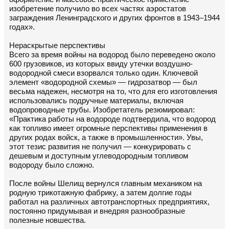
изобретение получило во всех частях аэростатов
заграждения Ленинградского и других фронтов в 1943–1944
годах».
Нераскрытые перспективы
Всего за время войны на водород было переведено около
600 грузовиков, из которых ввиду утечки воздушно-
водородной смеси взорвался только один. Ключевой
элемент «водородной схемы» — гидрозатвор — был
весьма надежен, несмотря на то, что для его изготовления
использовались подручные материалы, включая
водопроводные трубы. Изобретатель резюмировал:
«Практика работы на водороде подтвердила, что водород
как топливо имеет огромные перспективы применения в
других родах войск, а также в промышленности». Увы,
этот тезис развития не получил — конкурировать с
дешевым и доступным углеводородным топливом
водороду было сложно.
После войны Шелищ вернулся главным механиком на
родную трикотажную фабрику, а затем долгие годы
работал на различных автотранспортных предприятиях,
постоянно придумывая и внедряя разнообразные
полезные новшества.