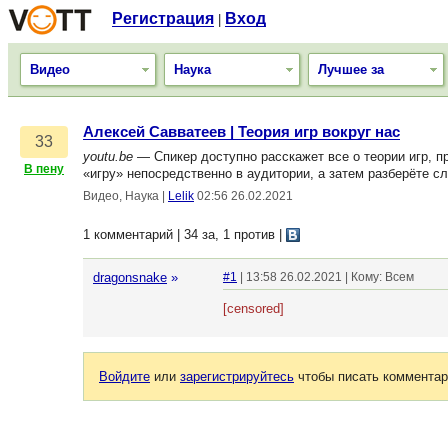
Регистрация
Вход
|
Видео
Наука
Лучшее за
Алексей Савватеев | Теория игр вокруг нас
33
youtu.be
— Спикер доступно расскажет все о теории игр, п
В пену
«игру» непосредственно в аудитории, а затем разберёте 
Видео, Наука
|
Lelik
02:56 26.02.2021
1 комментарий | 34 за, 1 против
|
dragonsnake
»
#1
| 13:58 26.02.2021 | Кому: Всем
[censored]
Войдите
или
зарегистрируйтесь
чтобы писать комментар