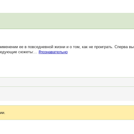
рименении ее в повседневной жизни и о том, как не проиграть. Сперва 
следующие сюжеты:...
#познавательно
ии.