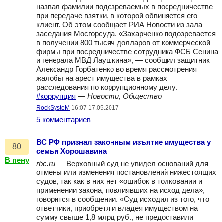
назвал фамилии подозреваемых в посредничестве
при передаче взятки, в которой обвиняется его
клиент. Об этом сообщает РИА Новости из зала
заседания Мосгорсуда. «Захарченко подозревается
в получении 800 тысяч долларов от коммерческой
фирмы при посредничестве сотрудника ФСБ Сенина
и генерала МВД Лаушкина», — сообщил защитник
Александр Горбатенко во время рассмотрения
жалобы на арест имущества в рамках
расследования по коррупционному делу.
#коррупция
—
Новости, Общество
RockSysteM
16:07 17.05.2017
5 комментариев
ВС РФ признал законным изъятие имущества у
80
семьи Хорошавина
В пену
rbc.ru
— Верховный суд не увидел оснований для
отмены или изменения постановлений нижестоящих
судов, так как в них нет «ошибок в толковании и
применении закона, повлиявших на исход дела»,
говорится в сообщении. «Суд исходил из того, что
ответчики, приобретя и владея имуществом на
сумму свыше 1,8 млрд руб., не предоставили