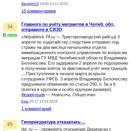
Baralgin22
19:00 13.12.2018
15 комментариев
Главного по учёту мигрантов в Челяб. обл.
34
отправили в СИЗО
В пену
chelyabinsk.74.ru
— Тракторозаводский райсуд 3
апреля по ходатайству следствия отправил под
стражу на два месяца начальника отдела
иммиграционного контроля управления по вопросам
миграции ГУ МВД Челябинской области Владимира
Белоносова. Его задержали 2 апреля по подозрению
в получении взяток за фиктивный учёт иностранцев.
... Преступление в начале марта вскрыли
сотрудники УФСБ. 3 апреля Владимиру Белоносову
предъявили обвинение по статье 290, п. 5в и 6
(взятка в крупном и особо крупном размере).
#коррупция
—
Новости, Общество
Ерш
05:27 13.04.2018
1 комментарий
Генпрокуратура отказалась ...
85
rbc.ru
— ..проверять отношения Дерипаски с