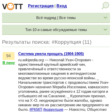
Регистрация
Вход
|
Всё подряд | Все темы
Топ-10 и самые обсуждаемые темы
Результаты поиска: #Коррупция (11)
Система умела прощать (1904-1905)
94
ru.wikipedia.org
— Николай Ухач-Огорович -
В пену
единственный крупный армейский чин,
привлечённый к ответственности за
многомиллионные хищения в интендантском
ведомстве во время русско-японской войны. _
Начальником транспортов с продовольствием Ухач-
Огорович назначил Мераба Иоселиани, кавказского
уголовника, ранее осуждённого к 12 годам каторги и
отбывшего её на Сахалине. _ Куропаткин признал,
что на У.-О. неоднократно были жалобы, однако
никаких мер по их рассмотрению им предпринято не
было.
#РКМП
#коррупция
—
Новости, Общество