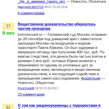
_Не,_в_америке_такого_нет.
—
Новости, Политика
Дмитрий19810703
08:47 25.03.2018
6 комментариев
Вещественное доказательство обернулось
37
против прокурора
В пену
kommersant.ru
— Головинский суд Москвы отправил
до 28 сентября под домашний арест заместителя
прокурора Москвы на воздушном и водном
транспорте Павла Юркина. Он был задержан в
минувшую пятницу при получении 400 тыс. руб. По
версии следствия, эти деньги были частью взятки в
размере 2 млн руб., которые Юркин вымогал у
обвиняемого по одному из уголовных дел за
возвращение ножа, являющегося вещественным
доказательством, и последующее содействие в
прекращении самого расследования.
#коррупция
—
Новости, Общество
RockSysteM
18:55 01.08.2017
23 комментария
О том как заединоукраинцы с террористами в
82