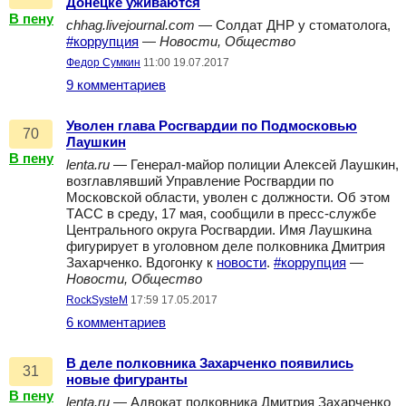
Донецке уживаются
В пену
chhag.livejournal.com
— Солдат ДНР у стоматолога,
#коррупция
—
Новости, Общество
Федор Сумкин
11:00 19.07.2017
9 комментариев
Уволен глава Росгвардии по Подмосковью
70
Лаушкин
В пену
lenta.ru
— Генерал-майор полиции Алексей Лаушкин,
возглавлявший Управление Росгвардии по
Московской области, уволен с должности. Об этом
ТАСС в среду, 17 мая, сообщили в пресс-службе
Центрального округа Росгвардии. Имя Лаушкина
фигурирует в уголовном деле полковника Дмитрия
Захарченко. Вдогонку к
новости
.
#коррупция
—
Новости, Общество
RockSysteM
17:59 17.05.2017
6 комментариев
В деле полковника Захарченко появились
31
новые фигуранты
В пену
lenta.ru
— Адвокат полковника Дмитрия Захарченко