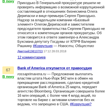
В пену
Приходько В Генеральной прокуратуре решили не
проверять информацию о возможной коррупционной
составляющей в отношениях бизнесмена Олега
Дерипаски и вице-премьера Сергея Приходько.
Надзор за владельцем компании «Базовый
элемент» Олегом Дерипаской и заместителем
председателя правительства Сергеем Приходько не
относится к компетенции органов прокуратуры. Об
этом говорится в ответе замгенпро-а Александра
Буксмана депутату Госдумы от КПРФ Валерию
Рашкину
#Коррупция
—
Новости, Общество
Дмитрий19810703
17:12 28.03.2018
12 комментариев
Bank of America откупается от правосудия
67
rossaprimavera.ru
— Предложение выплатить
В пену
властям штата Нью-Йорк $42 млн в обмен на
прекращение расследования, сделано кредитной
организации Bank of America 25 марта, передает
агентство Bloomberg. Организация совершила более
16 млн операций, с более чем 4 млрд акций, по
торговле на бирже с активами клиентов без их
ведома, что запрещено в США.
#Коррупция?